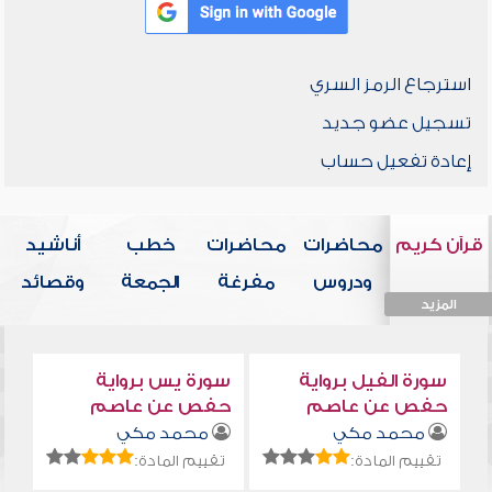
استرجاع الرمز السري
تسجيل عضو جديد
إعادة تفعيل حساب
قرآن كريم
محاضرات
محاضرات
خطب
أناشيد
ودروس
مفرغة
الجمعة
وقصائد
المزيد
المزيد
المزيد
المزيد
المزيد
سورة الفيل برواية
سورة يس برواية
حفص عن عاصم
حفص عن عاصم
محمد مكي
محمد مكي
تقييم المادة:
تقييم المادة: