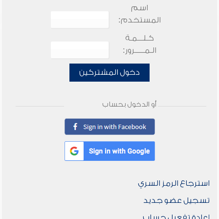
اسم
المستخدم:
كـلـــمـة
الـمـــــرور:
دخول المشتركين
أو الدخول بحساب
استرجاع الرمز السري
تسجيل عضو جديد
إعادة تفعيل حساب