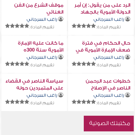
الرد على من يقول: إن أمر
موقف الشرع من الفن
الدولة الأموية بالجهاد
الغنائي
كان تجنباً للثورات
راغب السرجاني
راغب السرجاني
والانقلابات الداخلية
تقييم المادة:
تقييم المادة:
حال الحكام في فترة
ما كانت عليه الإمارة
ضعف الإمارة الأموية في
الأموية سنة 300ه
الأندلس
راغب السرجاني
راغب السرجاني
تقييم المادة:
تقييم المادة:
خطوات عبد الرحمن
سياسة الناصر في القضاء
الناصر في الإصلاح
على المتمردين حوله
وممالك النصارى
راغب السرجاني
راغب السرجاني
تقييم المادة:
تقييم المادة:
مكتبتك الصوتية