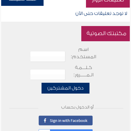
لا توجد تعليقات حتى الآن
مكتبتك الصوتية
اسم
المستخدم:
كـلـــمـة
الـمـــــرور:
دخول المشتركين
أو الدخول بحساب