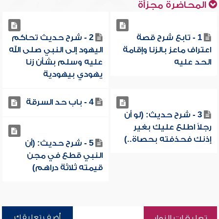
المحاضرة مجزأة
1 - تابع شرح قصة
2 - شرح حديث تحاكم
اعتراف ماعز بالزنا وإقامة
اليهود إلى النبي صلى الله
الحد عليه
عليه وسلم بشأن زنا
يهودي بيهودية
4 - باب حد السرقة
3 - شرح حديث: (لو أن
رجلاً اطلع عليك بغير
إذنك فحذفته بحصاة..)
5 - شرح حديث: (أن
النبي قطع في مجن
قيمته ثلاثة دراهم)
أضف تعليقك
تعليقات الزوار