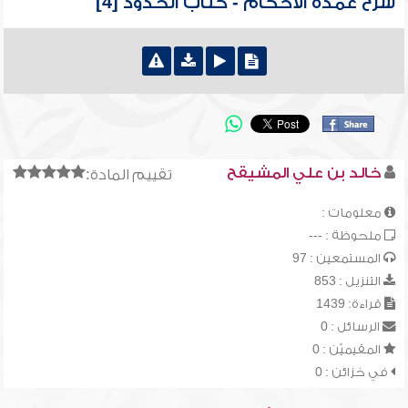
شرح عمدة الأحكام - كتاب الحدود [4]
خالد بن علي المشيقح
تقييم المادة:
معلومات :
ملحوظة : ---
المستمعين : 97
التنزيل : 853
قراءة: 1439
الرسائل : 0
المقيميّن : 0
في خزائن : 0