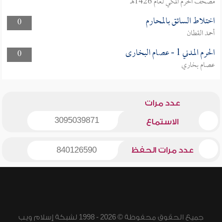
مصحف الحرم المكي لعام 1426هـ
اختلاط السائق بالمحارم
0
أحمد القطان
الحرم المدني 1 - عصام البخارى
0
عصام بخاري
عدد مرات
3095039871
الاستماع
عدد مرات الحفظ
840126590
جميع الحقوق محفوظة © 2026 - 1998 لشبكة إسلام ويب