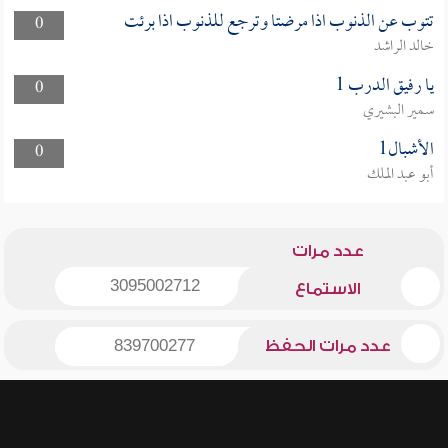
تتوب عن الذنوب اذا مرضتا وترجع للذنوب اذا برئت
0
خالد الراشد
يا رفيق الدرب 1
0
سمير البشيري
الأشبال1
0
أبو عبد الملك
عدد مرات
3095002712
الاستماع
عدد مرات الحفظ
839700277