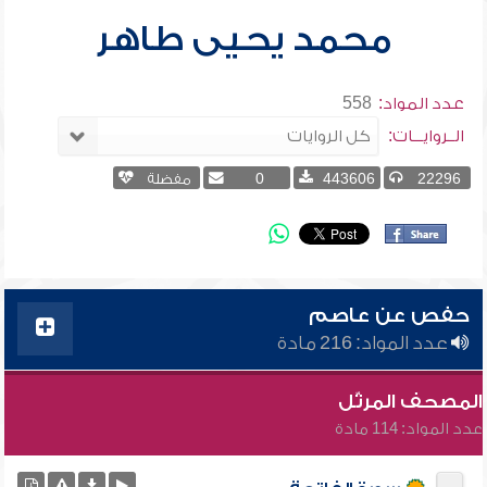
محمد يحيى طاهر
عدد المواد:
558
الــروايـــات:
22296
443606
0
مفضلة
حفص عن عاصم
عدد المواد: 216 مادة
المصحف المرتّل
عدد المواد: 114 مادة