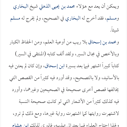
ويمكن أن يعد مع هؤلاء
محمد بن يحيى الذهلي
شيخ
البخاري
و
مسلم
، فقد أخرج له
البخاري
في الصحيح، ولم يخرج له
مسلم
شيئاً.
و
محمد بن إسحاق
بلا ريب من أوعية العلم، ومن الحفاظ الكبار
وبالأخص في مجال السير، ولقد ألف كتابه (المنتقى في السير)
كتاباً كبيراً اشتهر فيما بعد بسيرة
ابن إسحاق
، وإن كان لم يعتن فيه
بالأسانيد، ولا بالتصحيح، وقد أورد فيه كثيراً من القصص التي
يخالفها قصص أخرى صحيحة في الصحيحين وغيرهما، وأورد
فيه كذلك كثيراً من الأشعار التي لو كانت صحيحة النسبة
لاشتهرت روايتها كما اشتهرت رواية غيرها، ومع ذلك لم ترو،
ولهذا احتاج العلماء فيما بعد إلى تهذيبه، فانبرى لذلك
ابن هشام