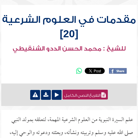
مقدمات في العلوم الشرعية
[20]
للشيخ : محمد الحسن الددو الشنقيطي
التفريغ النصي الكامل
علم السيرة النبوية من العلوم الشرعية المهمة، لتعلقه بمولد النبي
صلى الله عليه وسلم وتربيته ونشأته، وبعثته ودعوته والوحي إليه،