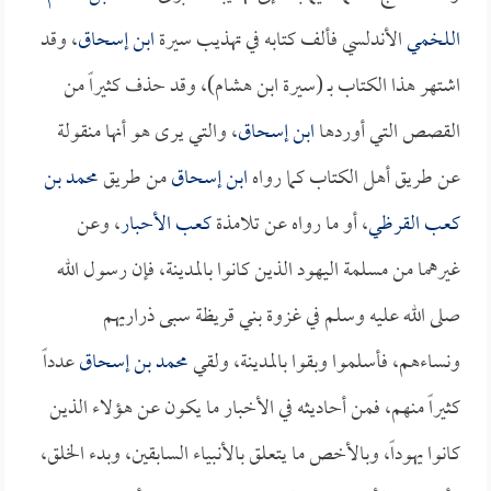
اللخمي
الأندلسي فألف كتابه في تهذيب سيرة
ابن إسحاق
، وقد
اشتهر هذا الكتاب بـ (سيرة ابن هشام)، وقد حذف كثيراً من
القصص التي أوردها
ابن إسحاق
، والتي يرى هو أنها منقولة
عن طريق أهل الكتاب كما رواه
ابن إسحاق
من طريق
محمد بن
كعب القرظي
، أو ما رواه عن تلامذة
كعب الأحبار
، وعن
غيرهما من مسلمة اليهود الذين كانوا بالمدينة، فإن رسول الله
صلى الله عليه وسلم في غزوة بني قريظة سبى ذراريهم
ونساءهم، فأسلموا وبقوا بالمدينة، ولقي
محمد بن إسحاق
عدداً
كثيراً منهم، فمن أحاديثه في الأخبار ما يكون عن هؤلاء الذين
كانوا يهوداً، وبالأخص ما يتعلق بالأنبياء السابقين، وبدء الخلق،