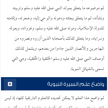
ثم موضوعه ما يتعلق بمولد النبي صلى الله عليه وسلم وتربيته
ونشأته، ثم ما يتعلق ببعثته ودعوته والوحي إليه، وهجرته، وإقامته
للدولة الإسلامية، وموته صلى الله عليه وسلم، وغزواته، وبعوثه
وسراياه، وما يتعلق كذلك بأصحابه الذين آزروه ونصروه من
المهاجرين والأنصار الذين جاءوا من بعدهم، ويشمل كذلك
أوصاف النبي صلى الله عليه وسلم الخَلقية والخُلقية، وهي التي
تسمى بالشمائل النبوية.
واضع علم السيرة النبوية
ثم واضع هذا العلم لا يمكن تحديده كالعلوم التاريخية كلها، إذ ليس