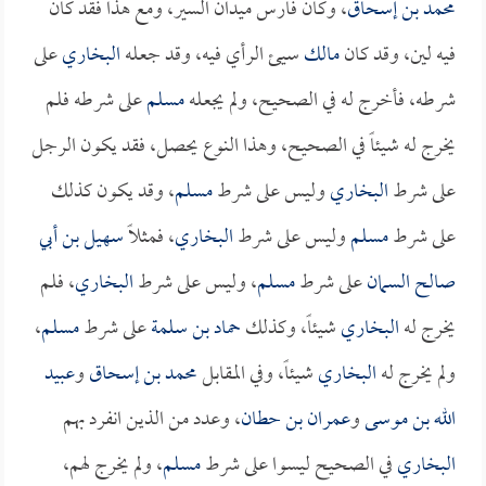
محمد بن إسحاق
، وكان فارس ميدان السير، ومع هذا فقد كان
فيه لين، وقد كان
مالك
سيئ الرأي فيه، وقد جعله
البخاري
على
شرطه، فأخرج له في الصحيح، ولم يجعله
مسلم
على شرطه فلم
يخرج له شيئاً في الصحيح، وهذا النوع يحصل، فقد يكون الرجل
على شرط
البخاري
وليس على شرط
مسلم
، وقد يكون كذلك
على شرط
مسلم
وليس على شرط
البخاري
، فمثلاً
سهيل بن أبي
صالح السمان
على شرط
مسلم
، وليس على شرط
البخاري
، فلم
يخرج له
البخاري
شيئاً، وكذلك
حماد بن سلمة
على شرط
مسلم
،
ولم يخرج له
البخاري
شيئاً، وفي المقابل
محمد بن إسحاق
و
عبيد
الله بن موسى
و
عمران بن حطان
، وعدد من الذين انفرد بهم
البخاري
في الصحيح ليسوا على شرط
مسلم
، ولم يخرج لهم،