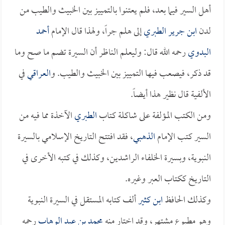
أهل السير فيما بعد، فلم يعتنوا بالتمييز بين الخبيث والطيب من
لدن
ابن جرير الطبري
إلى هلم جراً، ولهذا قال الإمام
أحمد
البدوي
رحمه الله قال: وليعلم الناظر أن السيرة تضم ما صح وما
قد ذكر، فيصعب فيها التمييز بين الخبيث والطيب. و
العراقي
في
الألفية قال نظير هذا أيضاً.
ومن الكتب المؤلفة على شاكلة كتاب
الطبري
الآخذة مما فيه من
السير كتب الإمام
الذهبي
، فقد افتتح التاريخ الإسلامي بالسيرة
النبوية، وبسيرة الخلفاء الراشدين، وكذلك في كتبه الأخرى في
التاريخ ككتاب العبر وغيره.
وكذلك الحافظ
ابن كثير
ألف كتابه المستقل في السيرة النبوية
وهو مطبوع مشتهر، وقد اختار منه
محمد بن عبد الوهاب
رحمه