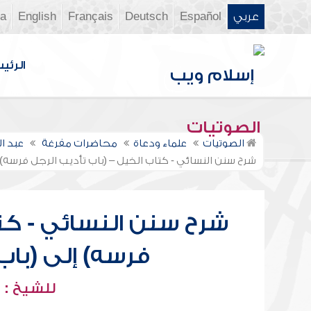
عربي
Español
Deutsch
Français
English
ia
الرئي
الصوتيات
الصوتيات
علماء ودعاة
محاضرات مفرغة
عبد ا
شرح سنن النسائي - كتاب الخيل – (باب تأديب الرجل فرسه) 
شرح سنن النسائي - كتا
فرسه) إلى (باب
للشيخ : 