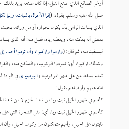
أولهم الصانع الذي صنع النبل، إذا كان صنعه يريد بذلك ال
صلى الله عليه وسلم، يقول: (
إنما الأعمال بالنيات، وإنما ل
الذي يساعد الرامي بأن يكون بجواره أو من ورائه، بحيث ين
بمعنى أنه يمكنه منه، ويعطيه إياه، فقيل فيه: أنه الذي يساع
ليستفيد منه، ثم قال: (
وارموا واركبوا، وأن ترموا أحب إلي 
وكذلك اركبوا، أي: تعودوا الركوب، والتمكن منه، والقرار
تعلم يسقط من على ظهر المركوب، و
البوصيري
في البردة ل
الله عنهم وأرضاهم يقول:
كأنهم في ظهور الخيل نبت ربا من شدة الحزم لا من شدة الح
كأنهم في ظهور الخيل نبت ربا، أي: مثل الشجرة التي على 
ثابتون على الخيل، وأنهم متمكنون من ركوب الخيل، وأن الو