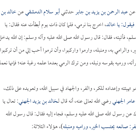
ن
عبد الرحمن بن يزيد بن جابر
حدثني
أبو سلام الدمشقي
عن
خالد بن
 فيقول: يا
خالد
، اخرج بنا نرمي، فلما كان ذات يوم أبطأت عنه فقال: يا
سلم، فأتيته، فقال: قال رسول الله صلى الله عليه وآله وسلم: إن الله يدخل
ر، والرامي به، ومنبله، وارموا واركبوا، وأن ترموا أحب إلي من أن تركبوا،
أته، ورميه بقوسه ونبله، ومن ترك الرمي بعدما علمه رغبة عنه؛ فإنها نعمة
 تهيئته وإعداده للكر، والفر، والجهاد في سبيل الله، وتعويده على ذلك،
عامر الجهني
رضي الله تعالى عنه، أنه قال لـ
خالد بن يزيد الجهني
: تعال يا
رك عن رسول الله صلى الله عليه وسلم، فجاء إليه فقال: قال رسول الله
فر: صانعه يحتسب الخير، وراميه ومنبله
)، هؤلاء الثلاثة: