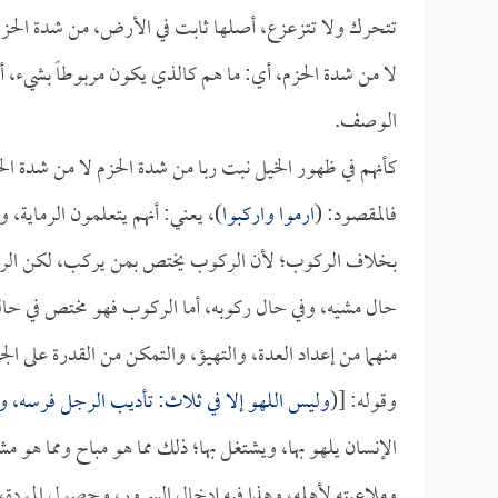
تتحرك ولا تتزعزع، أصلها ثابت في الأرض، من شدة الحز
لا من شدة الحزم، أي: ما هم كالذي يكون مربوطاً بشيء، أو 
الوصف.
كأنهم في ظهور الخيل نبت ربا من شدة الحزم لا من شدة الح
فالمقصود: (
ارموا واركبوا
)، يعني: أنهم يتعلمون الرماية، 
بخلاف الركوب؛ لأن الركوب يختص بمن يركب، لكن الرمي ي
حال مشيه، وفي حال ركوبه، أما الركوب فهو مختص في حال
منهما من إعداد العدة، والتهيؤ، والتمكن من القدرة على الجه
وقوله: [(
وليس اللهو إلا في ثلاث: تأديب الرجل فرسه، ومل
الإنسان يلهو بها، ويشتغل بها؛ ذلك مما هو مباح ومما هو م
وملاعبته لأهله، وهذا فيه إدخال السرور، وحصول المودة، 