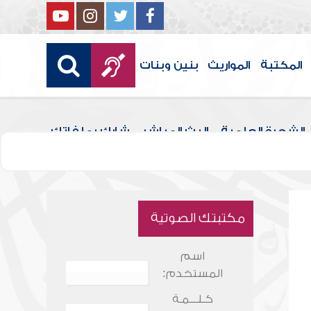
المكتبة
المواريث
بنين وبنات
الشجرة العلمية
البث المباشر
شارك بملفاتك
مكتبتك الصوتية
اسم
المستخدم:
كـلـــمـة