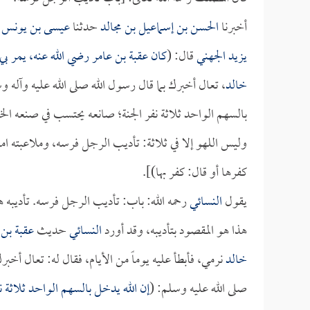
أخبرنا
الحسن بن إسماعيل بن مجالد
حدثنا
عيسى بن يونس
ع
يزيد الجهني
قال: (
كان
عقبة بن عامر
رضي الله عنه، يمر بي
خالد
، تعال أخبرك بما قال رسول الله صلى الله عليه وآله و
بالسهم الواحد ثلاثة نفر الجنة؛ صانعه يحتسب في صنعه الخي
وليس اللهو إلا في ثلاثة: تأديب الرجل فرسه، وملاعبته امر
كفرها أو قال: كفر بها)].
يقول
النسائي
رحمه الله: باب: تأديب الرجل فرسه. تأديبه هو
هذا هو المقصود بتأديبه، وقد أورد
النسائي
حديث
عقبة بن 
خالد
نرمي، فأبطأ عليه يوماً من الأيام، فقال له: تعال أخب
صلى الله عليه وسلم: (
إن الله يدخل بالسهم الواحد ثلاثة ن