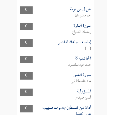
هل لى من توبة
0
حازم شومان
سورة البقرة
0
رمضان الصباغ
إمضاء .. ولدك المقصر
0
(...)
الحاكمية 8
0
محمد عبد المقصود
سورة الفلق
0
عبد الله الخليفي
المسؤولية
0
أيمن صيدح
أذان من فلسطين-بصوت صهيب
0
هاني خطبا