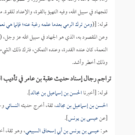
للجهاد في سبيل الله، وفيه التهيؤ بالقوة، والإعداد للقوة. م
قوله: [(
ومن ترك الرمي بعدما علمه رغبة عنه؛ فإنما هي نعمة
وعن المقصود به، الذي هو الجهاد في سبيل الله عز وجل، (
النعمة، كان عنده القدرة، وعنده التمكن، فترك ذلك الشيء 
وذلك أخطر وأشد.
تراجم رجال إسناد حديث عقبة بن عامر في تأديب ا
قوله: [أخبرنا
الحسن بن إسماعيل بن مجالد
].
الحسن بن إسماعيل بن مجالد
، ثقة، أخرج حديثه
النسائي
وح
[عن
عيسى بن يونس
].
هو:
عيسى بن يونس بن أبي إسحاق السبيعي
، وهو ثقة، أ