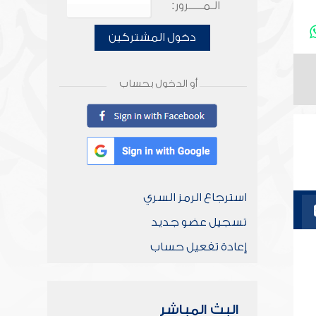
الـمـــــرور:
دخول المشتركين
أو الدخول بحساب
استرجاع الرمز السري
تسجيل عضو جديد
إعادة تفعيل حساب
البث المباشر