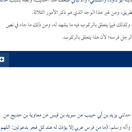
يثه
أبو داود
، و
النسائي
، و
الألباني
ضعف هذا الحديث، ولعله بسبب
خالد
لطريق، ومن غير هذا الوجه الذي هو ذكر الأمور الثلاثة.
، وكذلك فيما يتعلق بالركوب فيه ما يشهد له، ومن ذلك ما جاء في نص
لرجل فرسه؛ لأن هذا يتعلق بالركوب.
دثني
يزيد بن أبي حبيب
عن
سويد بن قيس
عن
معاوية بن حديج
عن
 وآله وسلم: (
ما من فرس عربي إلا يؤذن له عند كل فجر بدعوتين: اللهم