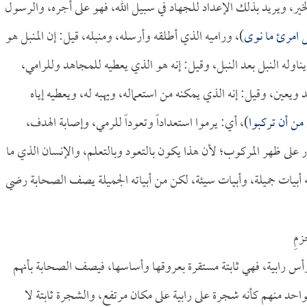
خير، ويريد بذلك الإعداد للجهاد في سبيل الله، فهو على أجره، والرسول
كل امرئ ما نوى
)، وراميه الذي أطلقه وأرسله، ومنبله، قيل: إن المنبل هو
اوله النبل بعد النبل، وقيل: إنه هو الذي يعطيه للمجاهد وللرامي،
د ويعين، وقيل: إنه الذي يمكنه من استعماله، ويهبه له، ويعطيه إياه
من أن تركبوا
)، أي: يرموا استعداداً وتعوداً للرمي، وإصابة الهدف،
 على ظهر المركوب؛ لأن هذا يكون بالتعود وبالتعلم، والإنسان الذي ما
ه أبيات جميلة، وأبيات سيئة، لكن من أبياته الجميلة يصف الصحابة رضي
زمِ
رأس رابية، فهي ثابتة مستقرة بعروقها وأساسها، فيصف الصحابة بأنهم
احد منهم كأنه شجرة على رابية على مكان مرتفع، والشجرة ثابتة لا