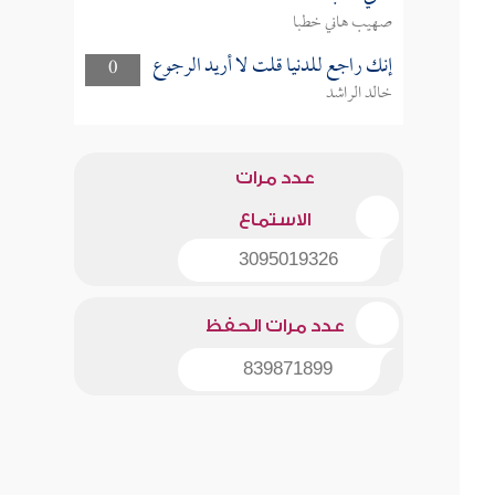
صهيب هاني خطبا
إنك راجع للدنيا قلت لا أريد الرجوع
0
خالد الراشد
عدد مرات
الاستماع
3095019326
عدد مرات الحفظ
839871899