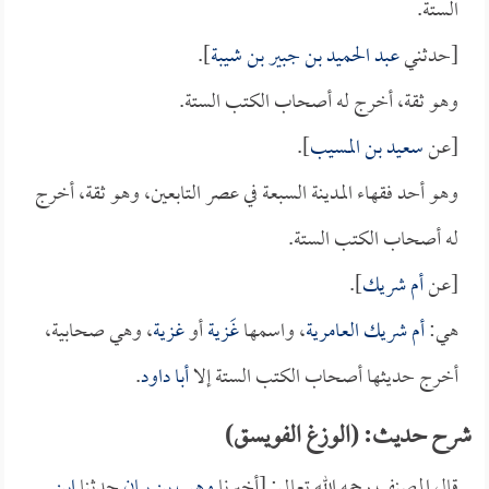
الستة.
[حدثني
عبد الحميد بن جبير بن شيبة
].
وهو ثقة، أخرج له أصحاب الكتب الستة.
[عن
سعيد بن المسيب
].
وهو أحد فقهاء المدينة السبعة في عصر التابعين، وهو ثقة، أخرج
له أصحاب الكتب الستة.
[عن
أم شريك
].
هي:
أم شريك العامرية
، واسمها
غَزية
أو
غزية
، وهي صحابية،
أخرج حديثها أصحاب الكتب الستة إلا
أبا داود
.
شرح حديث: (الوزغ الفويسق)
قال المصنف رحمه الله تعالى: [أخبرنا
وهب بن بيان
حدثنا
ابن