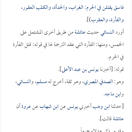
فاسق يقتلن في الحرم: الغراب، والحدأة، والكلب العقور،
والفأرة، والعقرب
)].
أورد
النسائي
حديث
عائشة
من طريق أخرى المشتمل على
الخمس، ومنها: الفأرة التي عقد الترجمة لها في قوله: قتل الفأرة
في الحرم.
قوله: [أخبرنا
يونس بن عبد الأعلى
].
وهو:
الصدفي المصري
، وهو ثقة، أخرج له
مسلم
، و
النسائي
،
و
ابن ماجه
.
[حدثنا
ابن وهب
أخبرني
يونس
عن
ابن شهاب
عن
عروة
أن
عائشة
قالت].
وقد مر ذكر هؤلاء جميعاً.