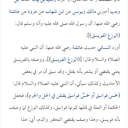
وهب
أخبرني
مالك
و
يونس
عن
ابن شهاب
عن
عروة
عن
عائشة
رضي الله عنها: أن رسول الله صلى الله عليه وآله وسلم قال:
(
الوزغ الفويسق
)].
أورد
النسائي
حديث
عائشة
رضي الله عنها: أن النبي عليه
الصلاة والسلام قال: [(
الوزغ الفويسق
)]، ووصفه بالفويسق
يعني يقتضي أو يشعر بأنه يقتل، وقد سبق أن مر في بعض
الأحاديث وكذلك سيأتي، أن النبي عليه الصلاة والسلام قال:
(
خمس فواسق أو خمسٌ فواسق يقتلن في الحل والحرم
)، فجعل
الحكمة أو العلة في قتلها كونها فواسق، وكذلك الوزغ لما وصف
بأنه فويسق، وهذا وصف يقتضي التحقير والذم، أي: هذا