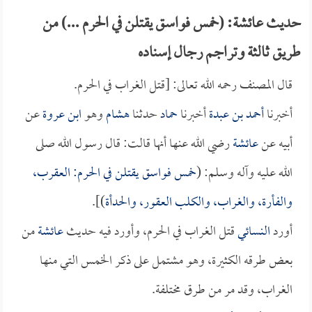
حديث عائشة: (خمس فواسق يقتلن في الحرم ...) من
طريق ثالثة وتراجم رجال إسناده
قال المصنف رحمه الله تعالى: [قتل الغراب في الحرم.
أخبرنا
أحمد بن عبدة
أخبرنا
حماد
حدثنا
هشام
وهو
ابن عروة
عن
أبيه عن
عائشة
رضي الله عنها أنها قالت: قال رسول الله صلى
الله عليه وآله وسلم: (
خمس فواسق يقتلن في الحرم: العقرب،
والفأرة، والغراب، والكلب العقور، والحدأة
)].
أورد
النسائي
قتل الغراب في الحرم، وأورد فيه حديث
عائشة
من
بعض طرقه الكثيرة، وهو مشتمل على ذكر الخمس التي منها
الغراب، وقد مر من طرق مختلفة.