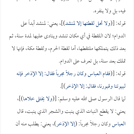
فيه، بل ولا ينفره.
قوله: [(
ولا تحل لقطتها إلا لمنشد
)]، يعني: لمنشد أبداً على
الدوام؛ لان اللقطة في أي مكان تنشد وينادى عليها لمدة سنة، ثم
بعد ذلك يتملكها ملتقطها، أما لقطة الحرم، ولقطة مكة، فإنها لا
تملك بعد سنة، بل تعرف على الدوام.
قوله: [(
فقام
العباس
وكان رجلاً مجرباً فقال: إلا الإذخر فإنه
لبيوتنا وقبورنا، فقال: إلا الإذخر
)].
لما قال الرسول صلى الله عليه وسلم: [(
ولا يختلى خلاها
)]،
يعني: لا يقطع النبات الذي ينبت والشجر الذي ينبت، قال
العباس
وكان رجلاً مجرباً: (
إلا الإذخر
)، يعني: يطلب منه أن