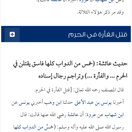
[عن
ابن شهاب
أن
عروة
أخبره أن
عائشة
قالت].
وقد مر ذكر هؤلاء الثلاثة.
قتل الفأرة في الحرم
حديث عائشة: (خمس من الدواب كلها فاسق يقتلن في
الحرم ... والفأرة ...) وتراجم رجال إسناده
قال المصنف رحمه الله تعالى: [قتل الفأرة في الحرم.
أخبرنا
يونس بن عبد الأعلى
حدثنا
ابن وهب
أخبرني
يونس
عن
ابن شهاب
عن
عروة
: أن
عائشة
رضي الله عنها قالت: قال
رسول الله صلى الله عليه وآله وسلم: (
خمسٌ من الدواب كلها