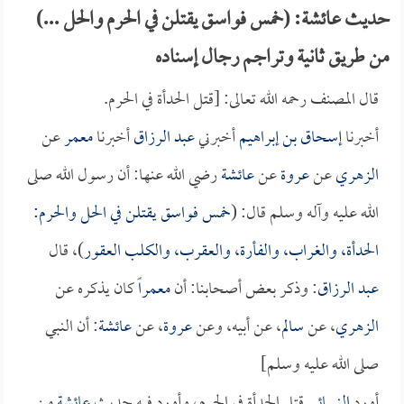
حديث عائشة: (خمس فواسق يقتلن في الحرم والحل ...)
من طريق ثانية وتراجم رجال إسناده
قال المصنف رحمه الله تعالى: [قتل الحدأة في الحرم.
أخبرنا
إسحاق بن إبراهيم
أخبرني
عبد الرزاق
أخبرنا
معمر
عن
الزهري
عن
عروة
عن
عائشة
رضي الله عنها: أن رسول الله صلى
الله عليه وآله وسلم قال: (
خمس فواسق يقتلن في الحل والحرم:
الحدأة، والغراب، والفأرة، والعقرب، والكلب العقور
)، قال
عبد الرزاق
: وذكر بعض أصحابنا: أن
معمراً
كان يذكره عن
الزهري
، عن
سالم
، عن أبيه، وعن
عروة
، عن
عائشة
: أن النبي
صلى الله عليه وسلم]
أورد
النسائي
قتل الحدأة في الحرم، وأورد فيه حديث
عائشة
من