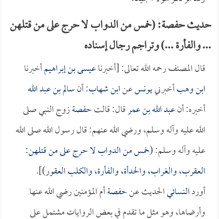
حديث حفصة: (خمس من الدواب لا حرج على من قتلهن
... والفأرة ...) وتراجم رجال إسناده
قال المصنف رحمه الله تعالى: [أخبرنا
عيسى بن إبراهيم
أخبرنا
ابن وهب
أخبرني
يونس
عن
ابن شهاب
: أن
سالم بن عبد الله
أخبره: أن
عبد الله بن عمر
قال: قالت
حفصة
زوج النبي صلى
الله عليه وآله وسلم، ورضي الله عنهم: قال رسول الله صلى الله
عليه وآله وسلم: (
خمس من الدواب لا حرج على من قتلهن:
العقرب، والغراب، والحدأة، والفأرة، والكلب العقور
)].
أورد
النسائي
الحديث عن
حفصة
أم المؤمنين رضي الله عنها
وأرضاها، وهو مثل ما تقدم في بعض الروايات مشتمل على