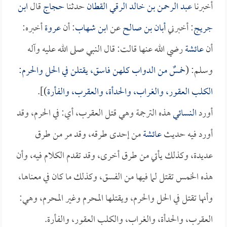
أخبرنا
عبد الرحمن بن خالد الرقي القطان
حدثنا
حجاج
قال
ابن
جريج
: أخبرني
أبان بن صالح
عن
ابن شهاب
: أن
عروة
أخبره:
أن
عائشة
رضي الله عنها قالت: قال النبي صلى الله عليه وآله
وسلم: (
خمسٌ من الدواب كلهن فاسق، يقتلن في الحل والحرم:
الكلب العقور، والغراب، والحدأة، والعقرب، والفأرة
)].
أورد
النسائي
هذه الترجمة وهي قتل العقرب، أي: في الحرم، وقد
أورد فيه حديث
عائشة
من إحدى طرقه، وقد مر من طرق
عديدة، وكذلك يأتي من طرق أخرى، وقد تقدم الكلام فيه، وأن
هذه الخمس تقتل لما فيها من الفسق، وكذلك ما كان في معناها،
وأنها تقتل في الحل والحرم، ويقتلها المحرم وغير المحرم، وهي:
العقرب، والحدأة، والغراب، والكلب العقور، والفأرة.