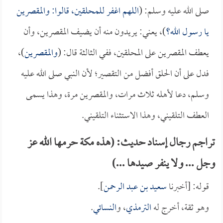
صلى الله عليه وسلم: (
اللهم اغفر للمحلقين، قالوا: والمقصرين
يا رسول الله؟
)، يعني: يريدون منه أن يضيف المقصرين، وأن
يعطف المقصرين على المحلقين، ففي الثالثة قال: (
والمقصرين
)،
فدل على أن الحلق أفضل من التقصير؛ لأن النبي صلى الله عليه
وسلم، دعا لأهله ثلاث مرات، والمقصرين مرة، وهذا يسمى
العطف التلقيني، وهذا الاستثناء التلقيني.
تراجم رجال إسناد حديث: (هذه مكة حرمها الله عز
وجل ... ولا ينفر صيدها ...)
قوله: [أخبرنا
سعيد بن عبد الرحمن
].
وهو ثقة، أخرج له
الترمذي
، و
النسائي
.