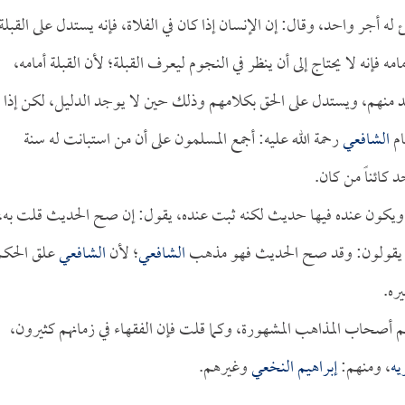
ه أجر واحد، وقال: إن الإنسان إذا كان في الفلاة، فإنه يستدل على القبلة
 فإنه لا يحتاج إلى أن ينظر في النجوم ليعرف القبلة؛ لأن القبلة أمامه،
تفيد منهم، ويستدل على الحق بكلامهم وذلك حين لا يوجد الدليل، لكن إذا
ام
الشافعي
رحمة الله عليه: أجمع المسلمون على أن من استبانت له سنة
 كائناً من كان.
ة، ويكون عنده فيها حديث لكنه ثبت عنده، يقول: إن صح الحديث قلت به،
يقولون: وقد صح الحديث فهو مذهب
الشافعي
؛ لأن
الشافعي
علق الحكم
ره.
 هم أصحاب المذاهب المشهورة، وكما قلت فإن الفقهاء في زمانهم كثيرون،
يه
، ومنهم:
إبراهيم النخعي
وغيرهم.