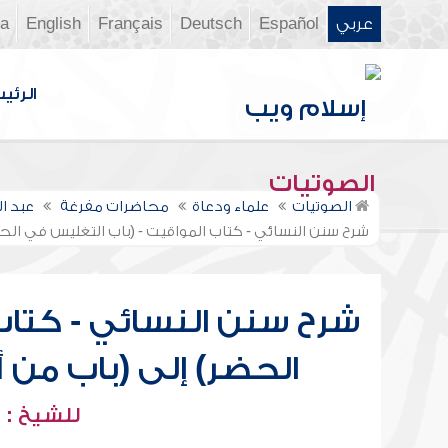
عربي
Español
Deutsch
Français
English
ia
الرئي
الصوتيات
الصوتيات
علماء ودعاة
محاضرات مفرغة
عبد ا
شرح سنن النسائي - كتاب المواقيت - (باب التغليس في الح
شرح سنن النسائي - كتاب
الحضر) إلى (باب من 
للشيخ : 