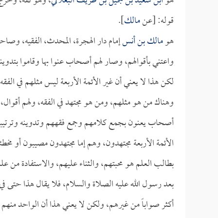
هو
ابن سعيد بن جميل بن طريف البغلاني
، وهو ثقة، وخرج
قوله: [عن
مالك
].
هو
مالك بن أنس
إمام دار الهجرة، المحدث، الفقيه، وصاح
واعتني بأقوالهم، وصار لهم أصحاب عنوا بها وقاموا بتدوينه
لكن هذا لا يعني أن غير الأئمة الأربعة ليس مثلهم في الفق
وهناك من هو مثلهم، ومن هو مجتهد في الفقه، ولهم أقوال، إ
أصحاب يعنون بجمع كلامهم وجمع فقههم وتدوينه وترتيبه وا
الأئمة الأربعة مجتهدون، وهم إما مجتهدون مصيبون أو مخطئ
بطالب العلم هو محبتهم، والثناء عليهم، والاستفادة من ع
بعد رسول الله عليه الصلاة والسلام، فلا يقال هذا حتى ف
أكثر صواباً من غيرهم، ولكن لا يعني هذا أن الواحد من