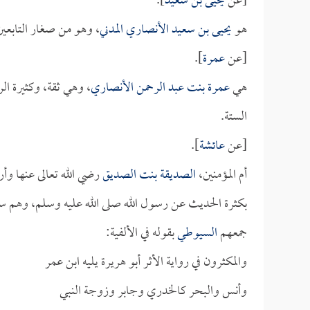
[عن
يحيى بن سعيد
].
هو
يحيى بن سعيد الأنصاري المدني
، وهو من صغار التابع
[عن
عمرة
].
هي
عمرة بنت عبد الرحمن الأنصاري
، وهي ثقة، وكثيرة ال
الستة.
[عن
عائشة
].
أم المؤمنين،
الصديقة بنت الصديق
رضي الله تعالى عنها و
بكثرة الحديث عن رسول الله صلى الله عليه وسلم، وهم س
جمعهم
السيوطي
بقوله في الألفية:
والمكثرون في رواية الأثر أبو هريرة يليه ابن عمر
وأنس والبحر كالخدري وجابر وزوجة النبي