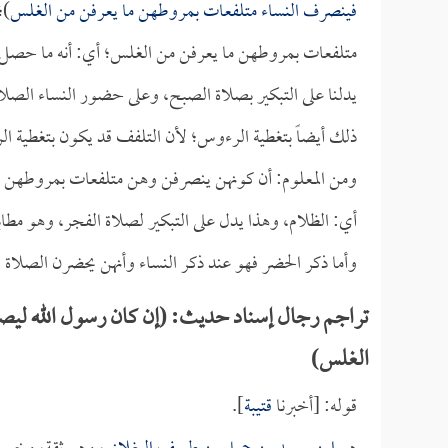
فينصرف النساء متلفعات بمروطهن ما يعرفن من الغلس
)؛
متلفعات بمروطهن ما يعرفن من الغلس؛ أي: أنه ما حصل ظه
يدلنا على التبكير بصلاة الصبح، وعلى حضور النساء الصلا
ذلك أيضاً بتغطية الرءوس؛ لأن التلفف قد يكون بتغطية ال
ومن المعلوم: أن كونهن ينصرفن وهن متلفعات بمروطهن ما
أي: الظلام، وهذا يدل على التبكير لصلاة الفجر، وهو مطاب
وأما ذكر الحضر فهو عند ذكر النساء وأنهن يحضرن الصلاة 
تراجم رجال إسناد حديث: (إن كان رسول الله ليص
الغلس)
قوله: [أخبرنا
قتيبة
].