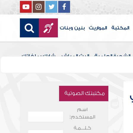
المكتبة
المواريث
بنين وبنات
الشجرة العلمية
البث المباشر
شارك بملفاتك
مكتبتك الصوتية
اسم
المستخدم:
كـلـــمـة