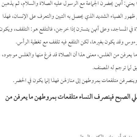
 يعني: أنهن يحضرن الجماعة مع الرسول عليه الصلاة والسلام، ثم يذهبن
ور الضياء الشديد الذي يحصل به التبين والتعرف على الإنسان، فهذا
ة في المساجد، وعلى أنهن يتسترن إذا خرجن، فالتلفع هو: التلفف، ويكون
رءوس وقد يكون بغيرها، لكن التلفع فيه تلفف مع تغطية الرأس.
 يعرفن من الغلس، معنى هذا أن الصلاة قد فرغ منها والغلس موجود،
ق لما ترجم له المصنف.
وينصرفن متلفعات بمروطهن إلى منازلهن فهذا إنما يكون في الحضر.
لي الصبح فينصرف النساء متلفعات بمروطهن ما يعرفن من