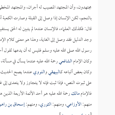
مجتهدون، وأن المجتهد المصيب له أجران، والمجتهد المخطئ ل
بالنجم، لكن الإنسان إذا وصل إلى القبلة وصارت الكعبة أمامه
قال: فكذلك العلماء، فالإنسان عندما لم يتبين له الحق يس
وجد الدليل فقد وصل إلى الغاية، وهذا هو معنى كلام الإم
رسول الله صلى الله عليه وسلم فليس له أن يدعها لقول أحد
وكان الإمام
الشافعي
رحمة الله عليه عندما يسأل في مسأل
وكان بعض أتباعه كـ
البيهقي
و
النووي
عندما يصح الحديث 
على ثبوت النص، فإذا ثبت فإنه لا يتجاوز ولا يتعدى إلى غي
فالإمام
مالك
رحمة الله عليه هو أحد الأئمة الأربعة الذين
منهم:
الأوزاعي
، ومنهم:
الثوري
، ومنهم:
إسحاق بن راهو