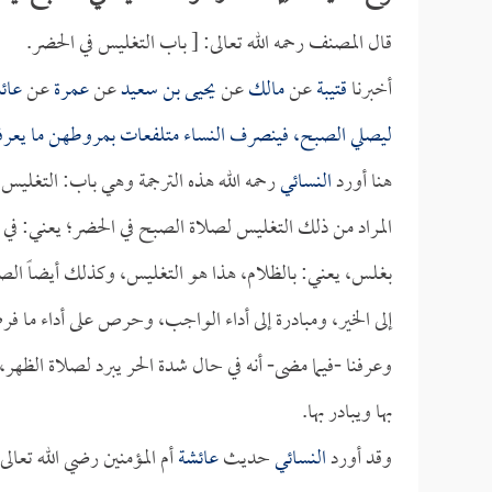
قال المصنف رحمه الله تعالى: [ باب التغليس في الحضر.
أخبرنا
قتيبة
عن
مالك
عن
يحيى بن سعيد
عن
عمرة
عن
عائ
ليصلي الصبح، فينصرف النساء متلفعات بمروطهن ما يعر
هنا أورد
النسائي
رحمه الله هذه الترجمة وهي باب: التغليس 
المراد من ذلك التغليس لصلاة الصبح في الحضر؛ يعني: في حا
بغلس، يعني: بالظلام، هذا هو التغليس، وكذلك أيضاً الصل
إلى الخير، ومبادرة إلى أداء الواجب، وحرص على أداء ما ف
وعرفنا -فيما مضى- أنه في حال شدة الحر يبرد لصلاة الظهر،
بها ويبادر بها.
وقد أورد
النسائي
حديث
عائشة
أم المؤمنين رضي الله تعالى