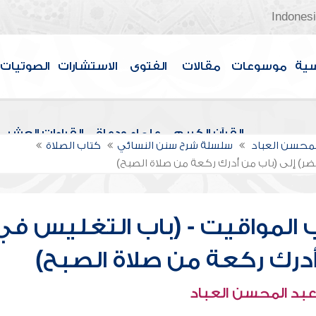
Indones
سية
موسوعات
مقالات
الفتوى
الاستشارات
الصوتيات
القرآن الكريم
علماء ودعاة
القراءات العشر
لمحسن العباد
سلسلة شرح سنن النسائي
كتاب الصلاة
ضر) إلى (باب من أدرك ركعة من صلاة الصبح)
 المواقيت - (باب التغليس في
أدرك ركعة من صلاة الصبح)
عبد المحسن العباد