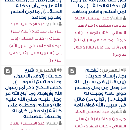
كان حقاً على الله عز وجل
(...ومن قتل كان حقاً على
أن يدخله الجنة...) , ما
الله عز وجل أن يدخله
لمن أسلم وهاجر وجاهد
الجنة...) , ما لمن أسلم
وهاجر وجاهد
للشيخ:
عبد المحسن العباد
للشيخ:
عبد المحسن العباد
جزء من محاضرة ( شرح سنن
جزء من محاضرة ( شرح سنن
النسائي - كتاب الجهاد - (باب
النسائي - كتاب الجهاد - (باب
درجة المجاهد في سبيل الله)
درجة المجاهد في سبيل الله)
إلى (باب من قاتل ليقال: فلان
إلى (باب من قاتل ليقال: فلان
جريء))
جريء))
الفهرس:
تراجم
الفهرس:
شرح
رجال إسناد حديث:
حديث: (توفي الرسول
(من قاتل في سبيل الله
وعنده تسع نسوة ...) ,
عز وجل من رجل مسلم
كتاب النكاح ذكر أمر رسول
فواق ناقة وجبت له
الله وأزواجه، وما أباح الله عز
الجنة...) , ثواب من قاتل
وجل لنبيه صلى الله عليه
في سبيل الله فواق ناقة
وآله وسلم، وحظره على
خلقه زيادة في كرامته
للشيخ:
عبد المحسن العباد
وتنبيهاً لفضيلته
جزء من محاضرة ( شرح سنن
للشيخ:
عبد المحسن العباد
النسائي - كتاب الجهاد - (باب