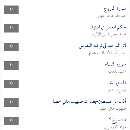
سورة البروج
0
عبد الله عواد الجهني
حكم العمل فى البنوك
0
محمد ناصر الدين الألباني
أثر التوحيد في تزكية النفوس
0
حسن أبو الأشبال الزهيري
سورة النساء
0
رشيد بلعالية
المسؤولية
0
أيمن صيدح
أذان من فلسطين-بصوت صهيب هاني خطبا
0
صهيب هاني خطبا
الشموخ5
0
مهند الدوسري