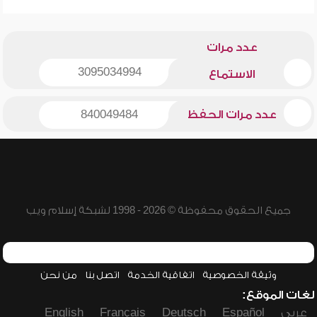
عدد مرات
3095034994
الاستماع
عدد مرات الحفظ
840049484
جميع الحقوق محفوظة © 2026 - 1998 لشبكة إسلام ويب
وثيقة الخصوصية
اتفاقية الخدمة
اتصل بنا
من نحن
لغات الموقع:
عربي
Español
Deutsch
Français
English