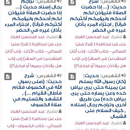
الفهرس:
شرح
الفهرس:
تراجم
حديث: (... إذا حضرت
رجال إسناد حديث (...
الصلاة فليؤذن لكم
إذا حضرت الصلاة فليؤذن
أحدكم وليؤمكم أكثركم
لكم أحدكم وليؤمكم
قرآناً) , اجتزاء المرء بأذان
أكثركم قرآناً) , اجتزاء المرء
غيره في الحضر
بأذان غيره في الحضر
للشيخ:
عبد المحسن العباد
للشيخ:
عبد المحسن العباد
جزء من محاضرة ( شرح سنن
جزء من محاضرة ( شرح سنن
النسائي - كتاب الأذان - (باب أذان
النسائي - كتاب الأذان - (باب أذان
المنفردين في السفر) إلى (باب
المنفردين في السفر) إلى (باب
هل يؤذنان جميعاً أو فرادى؟))
هل يؤذنان جميعاً أو فرادى؟))
الفهرس:
حديث:
الفهرس:
شرح
(كان رسول الله يسلم
حديث: (صلى رسول
عن يمينه حتى يرى بياض
الله في الكسوف فقام
خده وعن يساره حتى يرى
فأطال القيام ...) ,
بياض خده) من طريق
التشهد والتسليم في
أخرى وتراجم رجال إسناده
صلاة الكسوف
, كيف السلام على
للشيخ:
عبد المحسن العباد
الشمال
جزء من محاضرة ( شرح سنن
للشيخ:
عبد المحسن العباد
النسائي - كتاب الكسوف - (باب