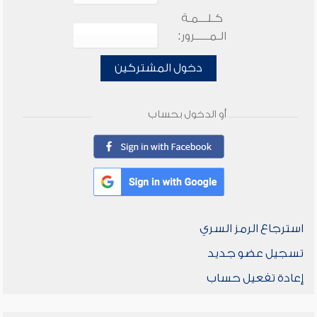
كـلـــمـة
الـمـــــرور:
دخول المشتركين
أو الدخول بحساب
استرجاع الرمز السري
تسجيل عضو جديد
إعادة تفعيل حساب