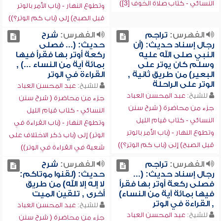
النسائي - كتاب صلاة الخوف [3])
وتطوع النهار - (باب الأمر بالوتر
قبل الصبح) إلى (باب كم الوتر؟))
الفهرس:
تراجم
الفهرس:
شرح
رجال إسناد حديث: (أن
حديث: (... فصلى
النبي صلى الله عليه
ركعة أوتر بها فقرأ فيها
وسلم كان يوتر على
بمائة آية من النساء ...) ,
البعير) من طريق ثانية ,
القراءة في الوتر
الوتر على الراحلة
للشيخ:
عبد المحسن العباد
للشيخ:
عبد المحسن العباد
جزء من محاضرة ( شرح سنن
جزء من محاضرة ( شرح سنن
النسائي - كتاب قيام الليل
النسائي - كتاب قيام الليل
وتطوع النهار - (باب القراءة في
وتطوع النهار - (باب الأمر بالوتر
الوتر) إلى (باب ذكر الاختلاف على
قبل الصبح) إلى (باب كم الوتر؟))
شعبة في القراءة في الوتر))
الفهرس:
تراجم
الفهرس:
شرح
رجال إسناد حديث: (...
حديث: (لقنوا موتاكم:
فصلى ركعة أوتر بها فقرأ
لا إله إلا الله) من طريق
فيها بمائة آية من النساء)
أخرى , تلقين الميت
, القراءة في الوتر
للشيخ:
عبد المحسن العباد
للشيخ:
عبد المحسن العباد
جزء من محاضرة ( شرح سنن