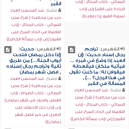
النسائي - كتاب الجنائز - (باب
القبر
الزيادة على القبر) إلى (باب
للشيخ:
عبد المحسن العباد
تسوية القبور إذا رفعت))
جزء من محاضرة ( شرح سنن
النسائي - كتاب الجنائز - (باب
التغليظ في اتخاذ السرج على
القبور) إلى (باب مسألة الكافر))
الفهرس:
تراجم
الفهرس:
حديث:
رجال إسناد حديث: (إن
(إذا دخل رمضان فتحت
العبد إذا وضع في قبره ...
أبواب الجنة...) من طريق
فيأتيه ملكان فيقعدانه
ثانية وتراجم رجال إسناده
فيقولان له: ما كنت تقول
, فضل شهر رمضان
في هذا الرجل؟ ...) ,
للشيخ:
عبد المحسن العباد
المسألة في القبر
جزء من محاضرة ( شرح سنن
للشيخ:
عبد المحسن العباد
النسائي - كتاب الصيام - (باب
جزء من محاضرة ( شرح سنن
الفضل والجود في شهر رمضان)
النسائي - كتاب الجنائز - (باب
إلى (باب ذكر الاختلاف على
التغليظ في اتخاذ السرج على
الزهري في خبر فضل شهر
القبور) إلى (باب مسألة الكافر))
رمضان))