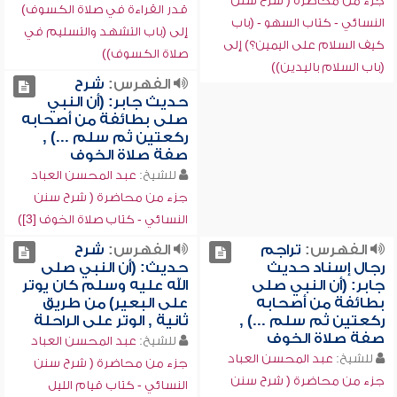
جزء من محاضرة ( شرح سنن
قدر القراءة في صلاة الكسوف)
النسائي - كتاب السهو - (باب
إلى (باب التشهد والتسليم في
كيف السلام على اليمين؟) إلى
صلاة الكسوف))
(باب السلام باليدين))
الفهرس:
شرح
حديث جابر: (أن النبي
صلى بطائفة من أصحابه
ركعتين ثم سلم ...) ,
صفة صلاة الخوف
للشيخ:
عبد المحسن العباد
جزء من محاضرة ( شرح سنن
النسائي - كتاب صلاة الخوف [3])
الفهرس:
تراجم
الفهرس:
شرح
رجال إسناد حديث
حديث: (أن النبي صلى
جابر: (أن النبي صلى
الله عليه وسلم كان يوتر
بطائفة من أصحابه
على البعير) من طريق
ركعتين ثم سلم ...) ,
ثانية , الوتر على الراحلة
صفة صلاة الخوف
للشيخ:
عبد المحسن العباد
للشيخ:
عبد المحسن العباد
جزء من محاضرة ( شرح سنن
جزء من محاضرة ( شرح سنن
النسائي - كتاب قيام الليل