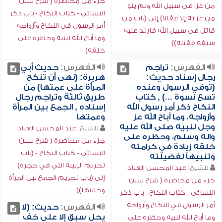
جزء من محاضرة ( شرح سنن
من غزا في سبيل الله ولم ينو
النسائي - كتاب النكاح - باب ذكر
من غزاته إلا عقالاً) إلى (باب من
أمر الرسول في النكاح وأزواجه
قاتل في سبيل الله فارتد عليه
وما أباح الله لنبيه وحظره على
سيفه فقتله))
خلقه)
الفهرس:
تراجم
الفهرس:
حديث أبي
رجال إسناد حديث:
هريرة: (نهى أن تنكح
(توفي الرسول وعنده
المرأة على عمتها) من
تسع نسوة ...) , كتاب
طريق ثالثة وتراجم رجال
النكاح ذكر أمر رسول الله
إسناده , الجمع بين المرأة
وأزواجه، وما أباح الله عز
وعمتها
وجل لنبيه صلى الله عليه
للشيخ:
عبد المحسن العباد
وآله وسلم، وحظره على
جزء من محاضرة ( شرح سنن
خلقه زيادة في كرامته
النسائي - كتاب النكاح - (باب
وتنبيهاً لفضيلته
تحريم الربيبة التي في حجره)
للشيخ:
عبد المحسن العباد
إلى (باب تحريم الجمع بين المرأة
جزء من محاضرة ( شرح سنن
وخالتها))
النسائي - كتاب النكاح - باب ذكر
أمر الرسول في النكاح وأزواجه
الفهرس:
حديث: (لا
يحل سبق إلا على خف
وما أباح الله لنبيه وحظره على