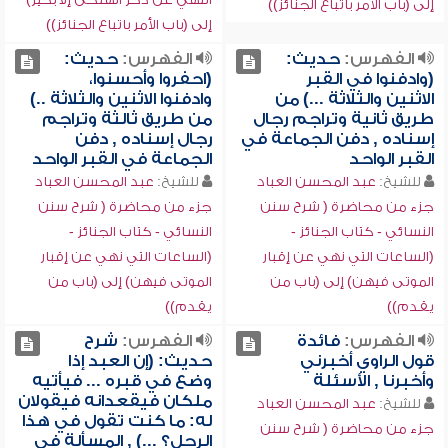
إلى (باب الأمر باتباع الجنائز))
إلى (باب الأمر باتباع الجنائز))
الفهرس:
حديث:
الفهرس:
حديث:
(وادفنوا في القبر
(احفروا وأحسنوا،
الاثنين والثلاثة ...) من
وادفنوا الاثنين والثلاثة ..)
طريق ثانية وتراجم رجال
من طريق ثالثة وتراجم
إسناده , دفن الجماعة في
رجال إسناده , دفن
القبر الواحد
الجماعة في القبر الواحد
للشيخ:
عبد المحسن العباد
للشيخ:
عبد المحسن العباد
جزء من محاضرة ( شرح سنن
جزء من محاضرة ( شرح سنن
النسائي - كتاب الجنائز -
النسائي - كتاب الجنائز -
(الساعات التي نهي عن إقبار
(الساعات التي نهي عن إقبار
الموتى فيهن) إلى (باب من
الموتى فيهن) إلى (باب من
يقدم))
يقدم))
الفهرس:
فائدة
الفهرس:
شرح
قول الراوي أخبرني
حديث: (إن العبد إذا
وأخبرنا , الأسئلة
وضع في قبره ... فيأتيه
ملكان فيقعدانه فيقولان
للشيخ:
عبد المحسن العباد
له: ما كنت تقول في هذا
جزء من محاضرة ( شرح سنن
الرجل؟ ...) , المسألة في