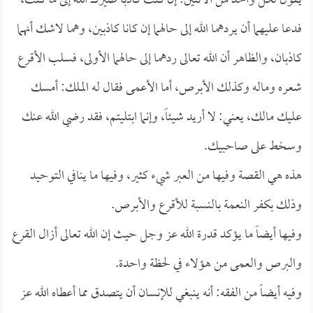
يقول لكل واحد من الاثنين: إن كنت كاذباً صيرك الله إلى ما كنت،
فدعا عليهما أن يردهما الله إلى حالهما إن كانا كاذبين، وهما لاشك أنهما
كاذبان، والظاهر أن الله تعالى ردهما إلى حالهما الأولى، فسلب الأقرع
شعره وماله وكذلك الأبرص، أما الأعمى فقال له الملك: أمسك
عليك مالك، يعني: لا أريد شيئاً، وإنما ابتليتم، فقد رضي الله عنك
وسخط على صاحبيك.
هذه هي القصة وفيها من العبر شيء كثير، وفيها ما ينافي التوحيد
وذلك بكفر النعمة بالنسبة للأقرع والأبرص.
وفيها أيضاً ما يؤكد قدرة الله عز وجل حيث إن الله تعالى أزال القرع
والبرص والعمى من هؤلاء في لحظة واحدة.
وفيه أيضاً من الفقه: أنه ينبغي للإنسان أن يتصدق مما أعطاه الله عز