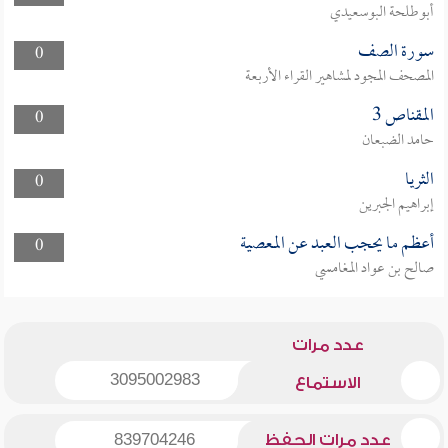
أبوطلحة البوسعيدي
سورة الصف
0
المصحف المجود لمشاهير القراء الأربعة
المقناص 3
0
حامد الضبعان
الثريا
0
إبراهيم الجبرين
أعظم ما يحجب العبد عن المعصية
0
صالح بن عواد المغامسي
عدد مرات
3095002983
الاستماع
عدد مرات الحفظ
839704246