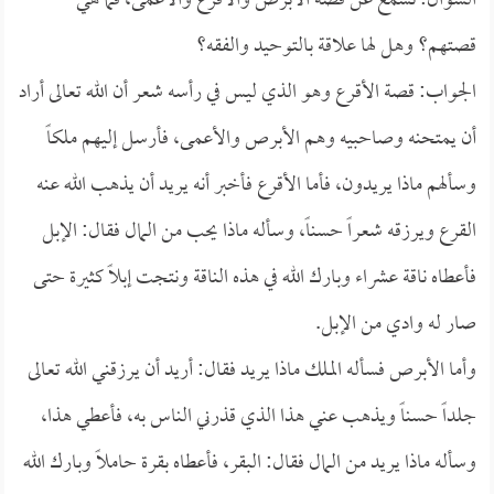
السؤال: نسمع عن قصة الأبرص والأقرع والأعمى، فما هي
قصتهم؟ وهل لها علاقة بالتوحيد والفقه؟
الجواب: قصة الأقرع وهو الذي ليس في رأسه شعر أن الله تعالى أراد
أن يمتحنه وصاحبيه وهم الأبرص والأعمى، فأرسل إليهم ملكاً
وسألهم ماذا يريدون، فأما الأقرع فأخبر أنه يريد أن يذهب الله عنه
القرع ويرزقه شعراً حسناً، وسأله ماذا يحب من المال فقال: الإبل
فأعطاه ناقة عشراء وبارك الله في هذه الناقة ونتجت إبلاً كثيرة حتى
صار له وادي من الإبل.
وأما الأبرص فسأله الملك ماذا يريد فقال: أريد أن يرزقني الله تعالى
جلداً حسناً ويذهب عني هذا الذي قذرني الناس به، فأعطي هذا،
وسأله ماذا يريد من المال فقال: البقر، فأعطاه بقرة حاملاً وبارك الله