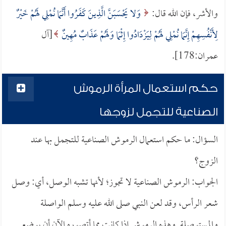
والأشر، فإن الله قال:
وَلا يَحْسَبَنَّ الَّذِينَ كَفَرُوا أَنَّمَا نُمْلِي لَهُمْ خَيْرٌ
لِأَنْفُسِهِمْ إِنَّمَا نُمْلِي لَهُمْ لِيَزْدَادُوا إِثْمًا وَلَهُمْ عَذَابٌ مُهِينٌ
[آل
عمران:178].
حكم استعمال المرأة الرموش
الصناعية للتجمل لزوجها
السؤال: ما حكم استعمال الرموش الصناعية للتجمل بها عند
الزوج؟
الجواب: الرموش الصناعية لا تجوز؛ لأنها تشبه الوصل، أي: وصل
شعر الرأس، وقد لعن النبي صلى الله عليه وسلم الواصلة
والمستوصلة. وهذه الرموش إذا كانت مما أتصوره الآن أن يوضع