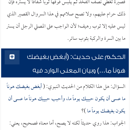
قصيرة تغطي نصف الفخذ ثم يلبس فوقها ثوباً شفافاً لا يستره فإن
ذلك حرام عليهم، ولا تصح صلاتهم في هذا السروال القصير الذي
ليس عليه إلا ثوب رهيف؛ لأن الواجب على المصلي الرجل أن يستر
ما بين السرة والركبة بثوب ساتر.
الحكم على حديث: (أبغض بغيضك
هوناً ما...) وبيان المعنى الوارد فيه
السؤال: هل هذا الكلام من الحديث النبوي: (
أبغض بغيضك هوناً
ما عسى أن يكون حبيبك يوماً ما، وأحبب حبيبك هوناً ما عسى أن
يكون بغيضك يوماً ما
)؟
الجواب: هذا روي حديثاً لكنه لا يصح، أما معناه فصحيح، يعني: