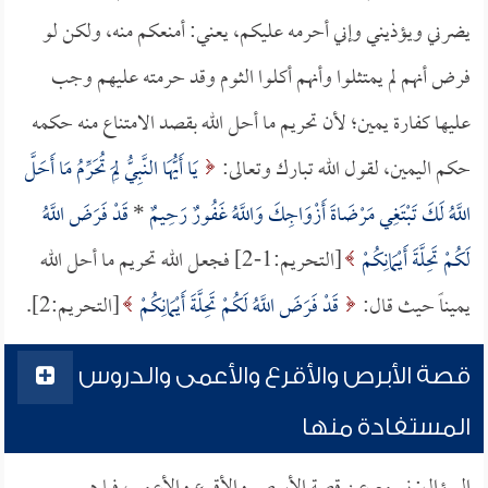
يضرني ويؤذيني وإني أحرمه عليكم، يعني: أمنعكم منه، ولكن لو
فرض أنهم لم يمتثلوا وأنهم أكلوا الثوم وقد حرمته عليهم وجب
عليها كفارة يمين؛ لأن تحريم ما أحل الله بقصد الامتناع منه حكمه
حكم اليمين، لقول الله تبارك وتعالى:
يَا أَيُّهَا النَّبِيُّ لِمَ تُحَرِّمُ مَا أَحَلَّ
اللَّهُ لَكَ تَبْتَغِي مَرْضَاةَ أَزْوَاجِكَ وَاللَّهُ غَفُورٌ رَحِيمٌ
*
قَدْ فَرَضَ اللَّهُ
لَكُمْ تَحِلَّةَ أَيْمَانِكُمْ
[التحريم:1-2] فجعل الله تحريم ما أحل الله
يميناً حيث قال:
قَدْ فَرَضَ اللَّهُ لَكُمْ تَحِلَّةَ أَيْمَانِكُمْ
[التحريم:2].
قصة الأبرص والأقرع والأعمى والدروس
المستفادة منها