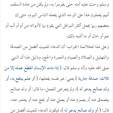
وسلم وحث عليه أمته حتى يقوموا به، ولم يكن من عادة السلف
أنهم يفعلون هذا على الوجه الذي يفعله الناس اليوم، حتى إن
بعضهم ربما يجعل أكثر النوافل التي يقوم بها لأمواته من أم أو أب أو
عم أو خال أو ما أشبه ذلك.
وعلى هذا فخلاصة الجواب: أن الدعاء للميت أفضل من الصدقة
والتهليل والصلاة والصيام والعمرة والحج، ودليل هذا أن النبي
صلى الله عليه وآله وسلم قال: (
إذا مات الإنسان انقطع عمله إلا من
ثلاث: صدقة جارية
) يعني: هو نفسه يفعلها، (
أو علم ينتفع به، أو
ولد صالح يدعو له
)، ولم يتعرض للعمل، ما قال: أو ولد صالح
يتصدق عنه أو يصوم عنه أو يصلي عنه أو يحج عنه أو يعتمر عنه،
قال: (
أو ولد صالح يدعو له
)، فيكون الدعاء للميت أفضل من