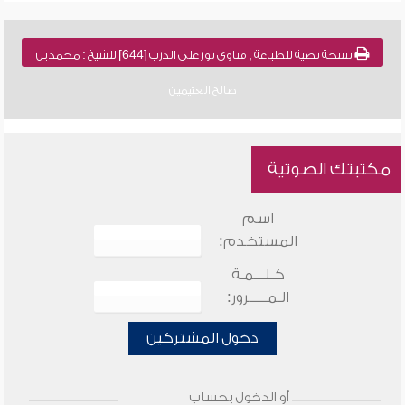
نسخة نصية للطباعة , فتاوى نور على الدرب [644] للشيخ : محمد بن
صالح العثيمين
مكتبتك الصوتية
اسم
المستخدم:
كـلـــمـة
الـمـــــرور:
دخول المشتركين
أو الدخول بحساب