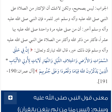
الجواب: ليس بصحيح، ولكن لاشك أن الإكثار من الصلاة على
النبي صلى الله عليه وآله وسلم خير للمرء فإن النبي صلى الله عليه
وآله وسلم أخبر: أن من صلى عليه مرة واحدة صلى الله عليه بها
عشراً، فأكثر من ذكر الله وأكثر من الصلاة على النبي صلى الله عليه
وآله وسلم فإن ذلك خير، قال الله تبارك وتعالى:
إِنَّ فِي خَلْقِ
السَّمَوَاتِ وَالأَرْضِ وَاخْتِلافِ اللَّيْلِ وَالنَّهَارِ لَآيَاتٍ لِأُولِي الأَلْبَابِ
*
الَّذِينَ يَذْكُرُونَ اللَّهَ قِيَامًا وَقُعُودًا وَعَلَى جُنُوبِهِمْ
[آل عمران:190-
191].
معنى قول النبي صلى الله عليه
وسلم: (ليس منا من لم يتغن بالقرآن)