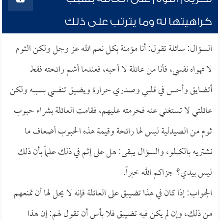
كراهيتها له وما يترتب على ذلك
السؤال: سائلة تقول: أنا مؤمنة بكل نعم الله عز وجل ولكن الثوم
لا تهواه نفسي، فأنا من عائلة لا أحبه، فعندما أشم رائحته فقط
أتضايق وأحس في قلبي وصدري حرارة ويضيق تنفسي بسببه ولكن
عائلتي لا تستغني عنه فحرمته عليهم، فقامت العائلة بشراء حبوب
ثوم من الصيدلية ليس لها رائحة وقيمة هذه الحبوب أضعاف ما
نشتريه بالكيلو، والسؤال يبقى: هل علي إثم في ذلك علماً بأن ذلك
ليس بيدي؟ جزاكم الله خيراً.
الجواب: إذا كان في هذا تضييق على العائلة فإنه لا يحل لها أن تمنعهم
من ذلك، وإن لم يكن فيه تضييق فلا بأس أن تقول لهم: إن هذا