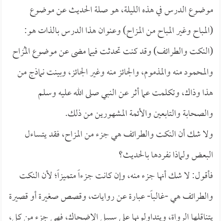
موضوع الدرس في هذه الليلة، هو صلة الحديث عن موضوع
(
المباح وغير المباح من المزاح) وعنوان هذا الدرس بالذات هو:
(النكت والطرائف) وقد كنت تحدثت فيما مضى عن موضوع المُزاح
والمحمود منه والمذموم، والجائز منه وغير الجائز، وبينت نماذج من
هذا وذاك، وتكلمت عما أثر عن النبي صلى الله عليه وسلم
والصحابة والتابعين والأئمة المشهورين من ذلك.
ولا شك أن النكت والطرائف هي جزء من المزاح، فقد يتساءل
البعض ولماذا نفردها بالحديث؟
فأقول: لا شك أنها جزء منه، وإن كانت جزءاً متميزاً؛ لأن النكت
والطرائف هي -غالباً- عبارة عن روايات، وقصص صغيرة أو قصيرة
يتناقلها الرواة، ويتداولونها على سبيل الإضحاك، فهي جزء من كل،