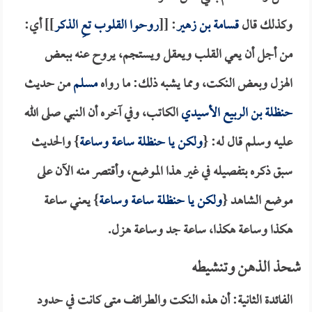
وكذلك قال
قسامة بن زهير
: [[
روحوا القلوب تعِ الذكر
]] أي:
من أجل أن يعي القلب ويعقل ويستجم، يروح عنه ببعض
الهزل وبعض النكت، ومما يشبه ذلك: ما رواه
مسلم
من حديث
حنظلة بن الربيع الأسيدي
الكاتب، وفي آخره أن النبي صلى الله
عليه وسلم قال له: {
ولكن يا
حنظلة
ساعة وساعة
} والحديث
سبق ذكره بتفصيله في غير هذا الموضع، وأقتصر منه الآن على
موضع الشاهد {
ولكن يا
حنظلة
ساعة وساعة
} يعني ساعة
هكذا وساعة هكذا، ساعة جد وساعة هزل.
شحذ الذهن وتنشيطه
الفائدة الثانية: أن هذه النكت والطرائف متى كانت في حدود