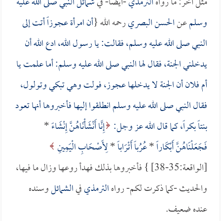
مثل آخر: ما رواه
الترمذي
-أيضاً- في
شمائل النبي صلى الله عليه
وسلم
عن
الحسن البصري
رحمه الله {
أن امرأة عجوزاً أتت إلى
النبي صلى الله عليه وسلم، فقالت: يا رسول الله، ادع الله أن
يدخلني الجنة، فقال لها النبي صلى الله عليه وسلم: أما علمت يا
أم فلان أن الجنة لا يدخلها عجوز، فولت وهي تبكي وتولول،
فقال النبي صلى الله عليه وسلم انطلقوا إليها فأخبروها أنها تعود
بنتاً بكراً، كما قال الله عز وجل:
إِنَّا أَنْشَأْنَاهُنَّ إِنْشَاءً
*
فَجَعَلْنَاهُنَّ أَبْكَاراً
*
عُرُباً أَتْرَاباً
*
لِأَصْحَابِ الْيَمِينِ
[الواقعة:35-38] } فأخبروها بذلك فهدأ روعها وزال ما فيها،
والحديث -كما ذكرت لكم- رواه
الترمذي
في
الشمائل
وسنده
عنده ضعيف.