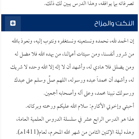
تصرفاته بما يوافقه، وهذا الدرس يبين لك ذلك.
النكت والمزاح
إن الحمد لله، نحمده ونستعينه ونستغفره ونتوب إليه، ونعوذ بالله
من شرور أنفسنا، ومن سيئات أعمالنا، من يهده الله فلا مضل له
ومن يضلل فلا هادي له، وأشهد أن لا إله إلا الله وحده لا شريك
له، وأشهد أن محمداً عبده ورسوله، اللهم صلِّ وسلم على عبدك
ورسولك نبينا محمد، وعلى آله وأصحابه أجمعين.
أحبتي وإخوتي الأكارم: سلام الله عليكم ورحمته وبركاته.
هذا هو الدرس الرابع عشر في سلسلة الدروس العلمية العامة،
وهذه ليلة الإثنين الثامن من شهر الله المحرم، لعام(1411هـ).