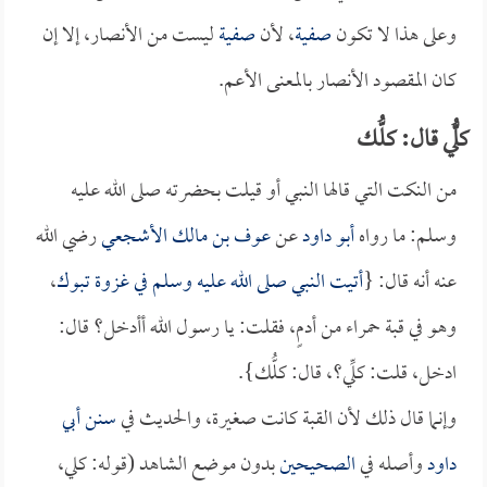
وعلى هذا لا تكون
صفية
، لأن
صفية
ليست من الأنصار، إلا إن
كان المقصود الأنصار بالمعنى الأعم.
كلُّّي قال: كلُّك
من النكت التي قالها النبي أو قيلت بحضرته صلى الله عليه
وسلم: ما رواه
أبو داود
عن
عوف بن مالك الأشجعي
رضي الله
عنه أنه قال: {
أتيت النبي صلى الله عليه وسلم في غزوة
تبوك
،
وهو في قبة حمراء من أدمٍ، فقلت: يا رسول الله أأدخل؟ قال:
ادخل، قلت: كلِّي؟، قال: كلُّك}.
وإنما قال ذلك لأن القبة كانت صغيرة، والحديث في
سنن أبي
داود
وأصله في
الصحيحين
بدون موضع الشاهد (قوله: كلي،