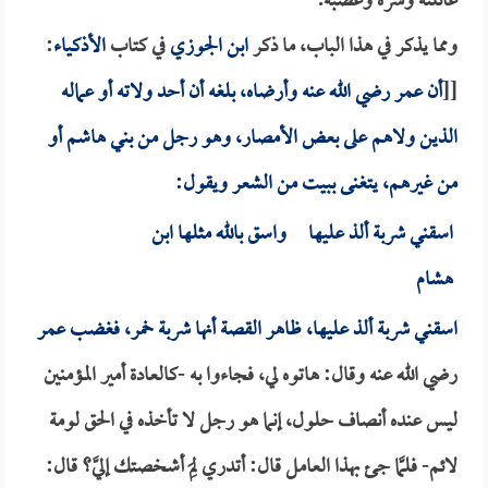
غائلته وشره وغضبه.
ومما يذكر في هذا الباب، ما ذكر
ابن الجوزي
في كتاب
الأذكياء
:
[[
أن
عمر
رضي الله عنه وأرضاه، بلغه أن أحد ولاته أو عماله
الذين ولاهم على بعض الأمصار، وهو رجل من بني هاشم أو
من غيرهم، يتغنى ببيت من الشعر ويقول:
اسقني شربة ألذ عليها واسق بالله مثلها ابن
هشام
اسقني شربة ألذ عليها، ظاهر القصة أنها شربة خمر، فغضب
عمر
رضي الله عنه وقال: هاتوه لي، فجاءوا به -كالعادة أمير المؤمنين
ليس عنده أنصاف حلول، إنما هو رجل لا تأخذه في الحق لومة
لائم- فلمَّا جئ بهذا العامل قال: أتدري لِمَ أشخصتك إليَّ؟ قال: