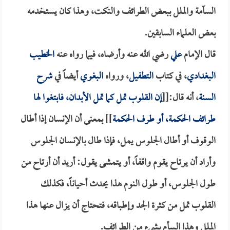
السآمة والملل ببعض الطرائف والنكت، وهذا كان يستخدمه
بعض العلماء السابقين.
قال الإمام
علي
رضي الله عنه وأرضاه، فيما رواه عنه
الخطيب
البغدادي
، في كتاب
التطفيل
، ورواه
البغوي
أيضاً في
شرح
السنة
، أنه قال:[[
إن القلوب تمل كما تمل الأبدان، فابتغوا لها
طرائف الحكمة، أو طرف الحكمة
]] بمعنى أن الإنسان إذا أطال
الوقوف أو أطال الجلوس يمل، فإذا طال بالإنسان الجلوس
وأراد أن يرتاح يقوم واقفاً، أو يتمشى يقول: أريد أن أرتاح من
طول الجلوس، أو طول النوم هذا يحدث أحياناً، فكذلك
القلوب تمل من كثرة الجد وإطباقه، فتحتاج أن يزال عنها هذا
الملل وهذا السأم بشيء من الطرائف.