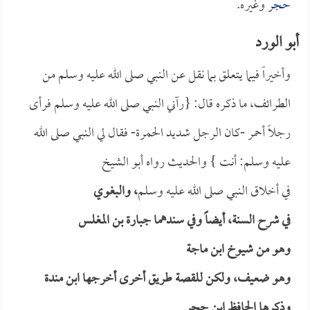
حجر
وغيره.
أبو الورد
وأخيراً فيما يتعلق بما نقل عن النبي صلى الله عليه وسلم من
الطرائف، ما ذكره
قال: {
رآني النبي صلى الله عليه وسلم فرأى
رجلاً أحمر -كان الرجل شديد الحمرة- فقال لي النبي صلى الله
عليه وسلم: أنت
} والحديث رواه
أبو الشيخ
في
أخلاق النبي صلى الله عليه وسلم
، و
البغوي
في
شرح السنة
، أيضاً وفي سندهما
جبارة بن المغلس
وهو من شيوخ
ابن ماجة
وهو ضعيف، ولكن للقصة طريق أخرى أخرجها
ابن مندة
وذكرها الحافظ
ابن حجر