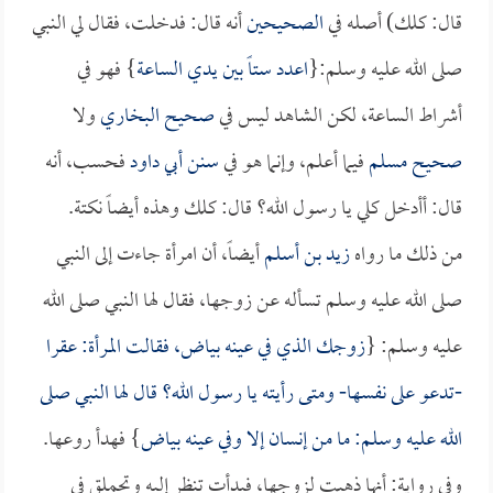
قال: كلك) أصله في
الصحيحين
أنه قال: فدخلت، فقال لي النبي
صلى الله عليه وسلم:{
اعدد ستاً بين يدي الساعة
} فهو في
أشراط الساعة، لكن الشاهد ليس في
صحيح البخاري
ولا
صحيح مسلم
فيما أعلم، وإنما هو في
سنن أبي داود
فحسب، أنه
قال: أأدخل كلي يا رسول الله؟ قال: كلك وهذه أيضاً نكتة.
من ذلك ما رواه
زيد بن أسلم
أيضاً، أن امرأة جاءت إلى النبي
صلى الله عليه وسلم تسأله عن زوجها، فقال لها النبي صلى الله
عليه وسلم: {
زوجك الذي في عينه بياض، فقالت المرأة: عقرا
-تدعو على نفسها- ومتى رأيته يا رسول الله؟ قال لها النبي صلى
الله عليه وسلم: ما من إنسان إلا وفي عينه بياض
} فهدأ روعها.
وفي رواية: أنها ذهبت لزوجها، فبدأت تنظر إليه وتحملق في