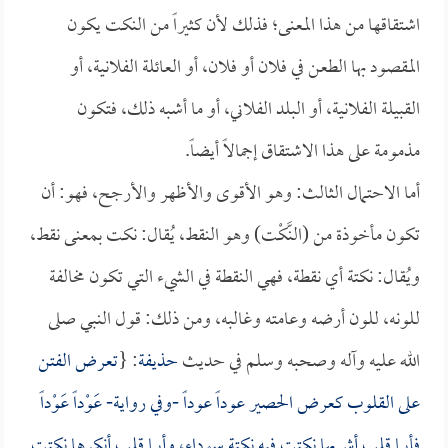
اشتقاقها من هذا المعنى؛ فذلك لأن كثيراً من النكت يكون
المقصود بها الطعن في فلان أو فلان، أو العائلة الفلانية، أو
القبيلة الفلانية، أو البلد الفلاني، أو ما أشبه ذلك، فتكون
مذمومة على هذا الاشتقاق إجمالاً أيضاً.
أما الاحتمال الثالث: وهو الأقوى والأظهر والأرجح، فهو: أن
تكون مأخوذة من (النَّكْت) وهو النقط، يُقال: نكت بمعنى نقط،
ويُقال: نكتة أي نقطة، فهي النقطة في الشيء التي تكون مخالفة
للونه، للون أرضه وعامته وغالبه، ومن ذلك: قول النبي صلى
الله عليه وآله وصحبه وسلم في حديث
حذيفة
: {
تعرض الفتن
على القلوب كعرض الحصير عوداً عوداً -وفي رواية- عَوْداً عَوْداً
فأيما قلبٍ أشربها نكتت فيه نكتة سوداء، وأيما قلب أنكرها نكتت