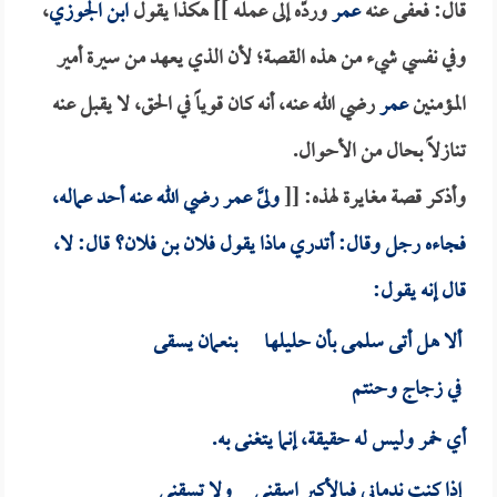
قال: فعفى عنه
عمر
وردّه إلى عمله ]] هكذا يقول
ابن الجوزي
،
وفي نفسي شيء من هذه القصة؛ لأن الذي يعهد من سيرة أمير
المؤمنين
عمر
رضي الله عنه، أنه كان قوياً في الحق، لا يقبل عنه
تنازلاً بحال من الأحوال.
وأذكر قصة مغايرة لهذه: [[
ولىَّ
عمر
رضي الله عنه أحد عماله،
فجاءه رجل وقال: أتدري ماذا يقول فلان بن فلان؟ قال: لا،
قال إنه يقول:
ألا هل أتى سلمى بأن حليلها بنعمان يسقى
في زجاج وحنتم
أي خمر وليس له حقيقة، إنما يتغنى به.
إذا كنت ندماني فبالأكبر اسقني ولا تسقني