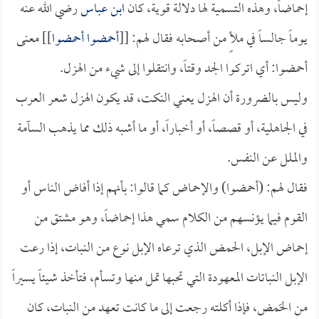
إحماضاً، وهذه التسمية لها دلالة قوية، كان
ابن عباس
رضي الله عنه
يوماً جالساً في ملأٍ من أصحابه فقال لهم: [[
أحمضوا أحمضوا
]] معنى
أحمضوا: أي اتركوا الجد وقتاً، وانتقلوا إلى شيء من الهزل.
وليس بالضرورة أن الهزل يعني النكت، قد يكون الهزل شعر العرب
في الجاهلية، أو قصصاً، أو أخباراً، أو ما أشبه ذلك مما يذهب السآمة
والملل عن النفس.
فقال لهم: (أحمضوا) والإحماض كما قالوا: بأنهم إذا أفاض الناس أو
القوم فيما يؤنسهم من الكلام سمي هذا إحماضاً، وهو مشتق من
إحماض الإبل، الحمض الذي ترعاه الإبل نوع من النبات، إذا رعت
الإبل النباتات المعهودة التي تحبها تمل منها وتسأم، فتأخذ شيئاً يسيراً
من الحَمض، فإذا أكلته رجعت إلى ما كانت تعهد من النبات، كان