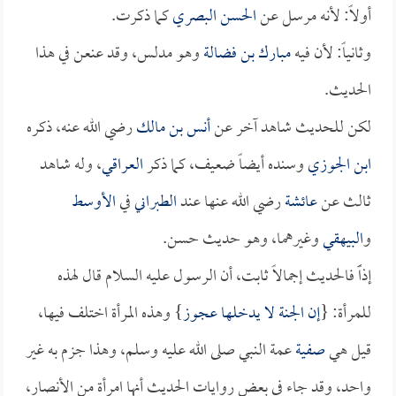
أولاً: لأنه مرسل عن
الحسن البصري
كما ذكرت.
وثانياً: لأن فيه
مبارك بن فضالة
وهو مدلس، وقد عنعن في هذا
الحديث.
لكن للحديث شاهد آخر عن
أنس بن مالك
رضي الله عنه، ذكره
ابن الجوزي
وسنده أيضاً ضعيف، كما ذكر
العراقي
، وله شاهد
ثالث عن
عائشة
رضي الله عنها عند
الطبراني
في
الأوسط
و
البيهقي
وغيرهما، وهو حديث حسن.
إذاًً فالحديث إجمالاً ثابت، أن الرسول عليه السلام قال لهذه
للمرأة: {
إن الجنة لا يدخلها عجوز
} وهذه المرأة اختلف فيها،
قيل هي
صفية
عمة النبي صلى الله عليه وسلم، وهذا جزم به غير
واحد، وقد جاء في بعض روايات الحديث أنها امرأة من الأنصار،