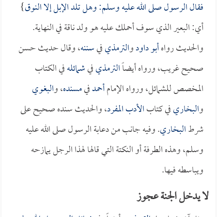
فقال الرسول صلى الله عليه وسلم: وهل تلد الإبل إلا النوق
}
أي: البعير الذي سوف أحملك عليه هو ولد ناقة في النهاية.
والحديث رواه
أبو داود
و
الترمذي
في
سننه
، وقال حديث حسن
صحيح غريب، ورواه أيضاً
الترمذي
في
شمائله
في الكتاب
المخصص للشمائل، ورواه الإمام
أحمد
في
مسنده
، و
البغوي
و
البخاري
في كتاب
الأدب المفرد
، والحديث سنده صحيح على
شرط
البخاري
. وفيه جانب من دعابة الرسول صلى الله عليه
وسلم، وهذه الطرفة أو النكتة التي قالها لهذا الرجل يمازحه
ويباسطه فيها.
لا يدخل الجنة عجوز