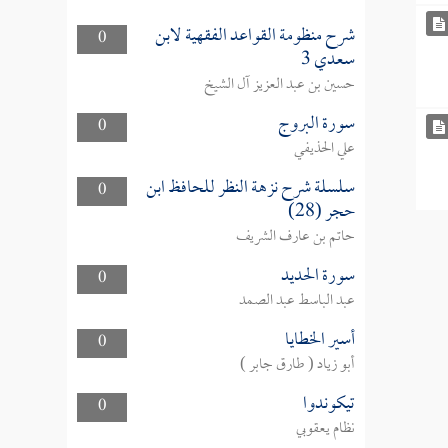
شرح منظومة القواعد الفقهية لابن
0
سعدي 3
حسين بن عبد العزيز آل الشيخ
سورة البروج
0
علي الحذيفي
سلسلة شرح نزهة النظر للحافظ ابن
0
حجر (28)
حاتم بن عارف الشريف
سورة الحديد
0
عبد الباسط عبد الصمد
أسير الخطايا
0
أبو زياد ( طارق جابر )
تيكوندوا
0
نظام يعقوبي