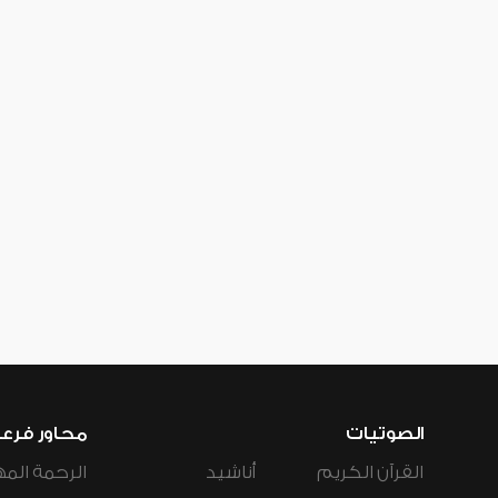
الصوتيات
محاور فرع
القرآن الكريم
أناشيد
الرحمة المه