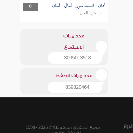
أذان - السيد متولي العال - لبنان
0
السيد متولي العال
عدد مرات
الاستماع
3095013518
عدد مرات الحفظ
839820464
زوار
جميع الحقوق محفوظة © 2026 - 1998
لشبكة إسلام ويب