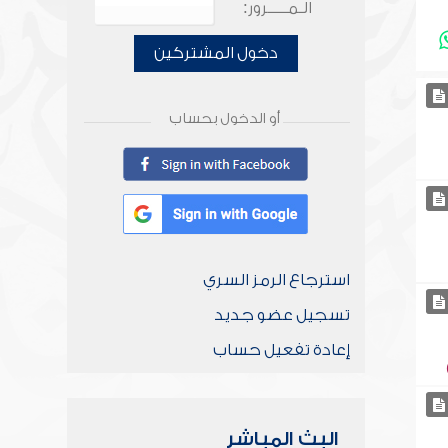
الـمـــــرور:
دخول المشتركين
أو الدخول بحساب
استرجاع الرمز السري
تسجيل عضو جديد
إعادة تفعيل حساب
البث المباشر