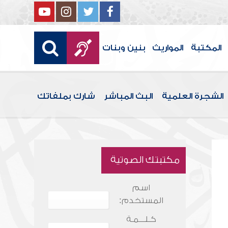
المكتبة
المواريث
بنين وبنات
الشجرة العلمية
البث المباشر
شارك بملفاتك
مكتبتك الصوتية
اسم
المستخدم:
كـلـــمـة