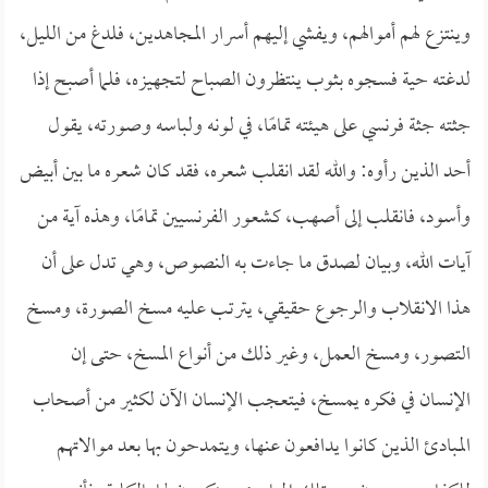
وينتزع لهم أموالهم، ويفشي إليهم أسرار المجاهدين، فلدغ من الليل،
لدغته حية فسجوه بثوب ينتظرون الصباح لتجهيزه، فلما أصبح إذا
جثته جثة فرنسي على هيئته تمامًا، في لونه ولباسه وصورته، يقول
أحد الذين رأوه: والله لقد انقلب شعره، فقد كان شعره ما بين أبيض
وأسود، فانقلب إلى أصهب، كشعور الفرنسيين تمامًا، وهذه آية من
آيات الله، وبيان لصدق ما جاءت به النصوص، وهي تدل على أن
هذا الانقلاب والرجوع حقيقي، يترتب عليه مسخ الصورة، ومسخ
التصور، ومسخ العمل، وغير ذلك من أنواع المسخ، حتى إن
الإنسان في فكره يمسخ، فيتعجب الإنسان الآن لكثير من أصحاب
المبادئ الذين كانوا يدافعون عنها، ويتمدحون بها بعد موالاتهم