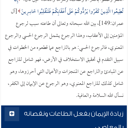
تُطِيعُوا الَّذِينَ كَفَرُوا يَرُدُّوكُمْ عَلَى أَعْقَابِكُمْ فَتَنْقَلِبُوا خَاسِرِينَ
[آل
عمران:149]، بين الله سبحانه وتعالى أن طاعته سبب لرجوع
المؤمنين إلى الأعقاب، وهذا الرجوع يشمل الرجوع الحسي والرجوع
المعنوي، فالرجوع الحسي: هو بالتراجع عما قطعوه من الخطوات في
سبيل التقدم في تحقيق الاستخلاف في الأرض، فهو شامل للتراجع
عن المبادئ والتراجع عن المنجزات والأعمال التي أحرزوها، وهو
شامل كذلك للتراجع المعنوي، وهو الرجوع عن الإيمان إلى الكفر،
نسأل الله السلامة والعافية.
زيادة الإيمان بفعل الطاعات ونقصانه
بالمعاصي