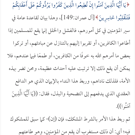
يَا أَيُّهَا الَّذِينَ آمَنُوا إِنْ تُطِيعُوا الَّذِينَ كَفَرُوا يَرُدُّوكُمْ عَلَى أَعْقَابِكُمْ
فَتَنْقَلِبُوا خَاسِرِينَ
[آل عمران:149]، وهذا بيان لقاعدة عامة في
سير المؤمنين في كل أمورهم، فالفشل والخلل إنما يقع للمسلمين إذا
أطاعوا الكافرين، أو تقربوا إليهم بالتنازل عن مبادئهم، أو تركوا
بعض ما أمرهم الله به خوفًا من الكافرين، أو طمعًا فيما عندهم، فلا
يمكن أن يقع ذلك إلا ترتبت عليه أحداث عظيمة، ومحن تضر بهذه
الأمة، فلذلك ناداهم، وربط هذا النداء بالإيمان الذي هو الدافع
العقدي الذي يدفعهم إلى التضحية والبذل، فقال: ((يَا أَيُّهَا الَّذِينَ
آمَنُوا)).
ثم ربط هذا الأمر بالشرط المشكك، فإن (إن)- كما سبق للمشكوك
فيه؛ أي: أن ذلك مستغرب أن يقع من المؤمنين، وهو طاعتهم