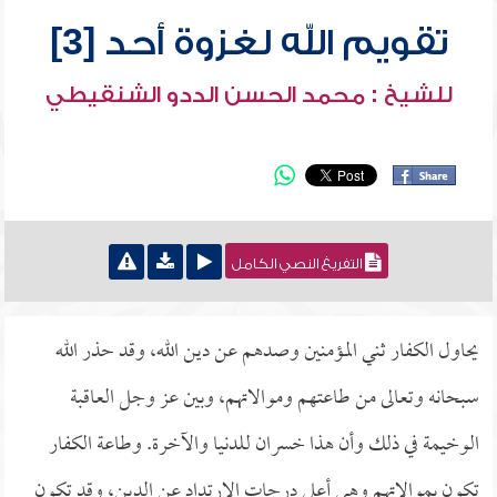
تقويم الله لغزوة أحد [3]
للشيخ : محمد الحسن الددو الشنقيطي
التفريغ النصي الكامل
يحاول الكفار ثني المؤمنين وصدهم عن دين الله، وقد حذر الله
سبحانه وتعالى من طاعتهم وموالاتهم، وبين عز وجل العاقبة
الوخيمة في ذلك وأن هذا خسران للدنيا والآخرة. وطاعة الكفار
تكون بموالاتهم وهي أعلى درجات الارتداد عن الدين، وقد تكون