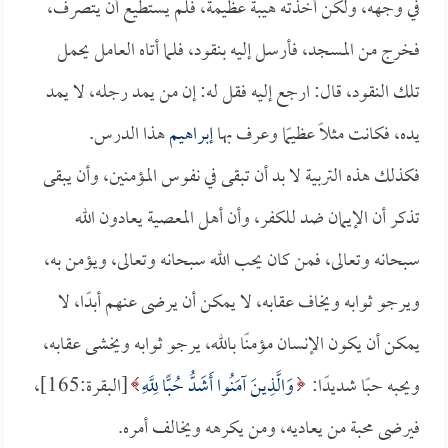
في وجهه، ولكن أخذته هيبة عظيمة، فلم يستطيع أن يتصرف،
فخرج من المسجد، فأرسل إليه بنقود، فلما أتاه العامل يحمل
تلك النقود، قال: ارجع إليه فقل له: إن من يمد رجله، لا يمد
يده، فكانت مثلًا عظيمًا وعرف بها
إبراهيم
هذا الدرس.
فكذلك هذه التربية لا بد أن تبقى في نفوس المؤمنين، وأن يبقى
تذكر أن الإيمان ضد للكفر، وأن أهل المعصية يعادون الله
سبحانه وتعالى، فمن كان يحب الله سبحانه وتعالى، ويؤمن به،
ويرجو ثوابه ويخاف عقابه، لا يمكن أن يرضى عنهم أبدًا، لا
يمكن أن يكون الإنسان مؤمنًا بالله، يرجو ثوابه ويخشى عقابه،
ويحبه حبًا شديدًا:
وَالَّذِينَ آمَنُوا أَشَدُّ حُبًّا لِلَّهِ
[البقرة:165]،
فيرضى محبة من يعاديه، ومن يكرهه ويخالف أمره.