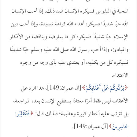
المحبة في النفوس فسيكره الإنسان ضد ذلك، إذا أحب الإنسان
الله حبًا شديدًا فسيكره أعداء الله كراهة شديدة، وإذا أحب دين
الإسلام حبًا شديدًا فسيكره كل ما يعارضه ويناقضه من الأفكار
والمبادئ، وإذا أحب رسول الله صلى الله عليه وسلم حبًا شديدًا
فسيكره كل من يكذبه، أو يعتدي عليه بأي وجه من وجوه
الاعتداء.
يَرُدُّوكُمْ عَلَى أَعْقَابِكُمْ
[آل عمران:149]، هذا الرد على
الأعقاب ليس فقط أمرًا معتادًا يستطيع الإنسان بعده المراجعة،
بل تترتب عليه أخطار كبيرة وعظيمة؛ فلذلك قال:
فَتَنْقَلِبُوا
خَاسِرِينَ
[آل عمران:149].