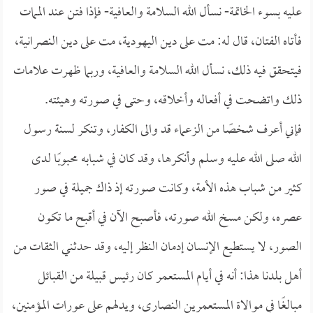
عليه بسوء الخاتمة- نسأل الله السلامة والعافية- فإذا فتن عند الممات
فأتاه الفتان، قال له: مت على دين اليهودية، مت على دين النصرانية،
فيتحقق فيه ذلك، نسأل الله السلامة والعافية، وربما ظهرت علامات
ذلك واتضحت في أفعاله وأخلاقه، وحتى في صورته وهيئته.
فإني أعرف شخصًا من الزعماء قد والى الكفار، وتنكر لسنة رسول
الله صلى الله عليه وسلم وأنكرها، وقد كان في شبابه محبوبًا لدى
كثير من شباب هذه الأمة، وكانت صورته إذ ذاك جميلة في صور
عصره، ولكن مسخ الله صورته، فأصبح الآن في أقبح ما تكون
الصور، لا يستطيع الإنسان إدمان النظر إليه، وقد حدثني الثقات من
أهل بلدنا هذا: أنه في أيام المستعمر كان رئيس قبيلة من القبائل
مبالغًا في موالاة المستعمرين النصارى، ويدلهم على عورات المؤمنين،