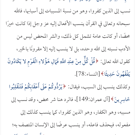
نسب إلى الذين كفروا، وهو من نسبة المسببات إلى أسبابها، فالله
سبحانه وتعالى في القرآن ينسب الأفعال إليه عز وجل إذا كانت خيرًا
محضًا، أو كانت عامة تشمل كل ذلك، والشر المحض ليس من
الأدب نسبته إلى الله وحده، بل لا ينسب إليه إلا مقرونًا بالخير،
كقول الله تعالى:
قُلْ كُلٌّ مِنْ عِنْدِ اللَّهِ فَمَالِ هَؤُلاءِ الْقَوْمِ لا يَكَادُونَ
يَفْقَهُونَ حَدِيثًا
[النساء:78].
وكذلك ينسب إلى السبب، فيقال:
يَرُدُّوكُمْ عَلَى أَعْقَابِكُمْ فَتَنْقَلِبُوا
خَاسِرِينَ
[آل عمران:149]، فالرد هنا شر محض، وقد نسب إلى
مسببه، وهو الكفار، وهو الذين كفروا، كما ينسب كذلك إلى
مفعوله، فيحذف فاعله، أو ينسب عرضًا إلى الإنسان المتصف به؛