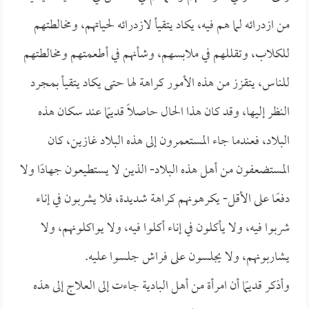
من ازدرائه لما هم فيه، يكاد يتقيأ لازدرائه لحياتهم، ومخالطتهم
للكلاب، وتقللهم في ملابسهم، وشأنهم في أطعمتهم ومخالطتهم
للناس، يتقزز من هذه الأمور كراهة لها حتى يكاد يتقيأ بمجرد
النظر إليها، وقد كان هذا الحال حاصلًا قديمًا عند سكان هذه
البلاد، فعندما جاء المستعمرون إلى هذه البلاد غازين، كان
المستضعفون من أهل هذه البلاد- الذين لا يستطيعون جهادًا ولا
دفعًا على الأقل- يكرهونهم كراهة شديدة، فلا يشربون في إناء
شربوا فيه، ولا يأكلون في إناء أكلوا فيه، ولا يواكلونهم، ولا
يشاربونهم، ولا يجلسون على فراش جلسوا عليه.
وأذكر قديمًا أن امرأة من أهل البادية جاءت إلى العلاج إلى هذه