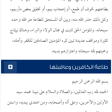
بطاعتهم لخوف أو طمع، أو إعجاب بهم، أو تحقيق بعض مآربهم،
وكل ذلك حذر الله منه، وبين أن المستحق للطاعة هو الله وحده
سبحانه. والمؤمن الحق ثابت في مجال الولاء والبراء، وهناك نماذج
كثيرة ومواقف عديدة تبين كره المؤمنين الصادقين للكفر وأهله،
ومحبتهم لله سبحانه واعتزازهم بدينه.
طاعة الكافرين وعاقبتها
بسم الله الرحمن الرحيم
الحمد لله رب العالمين، والصلاة والسلام على نبينا محمد سيد
الأولين والآخرين، وعلى آله وأصحابه، ومن اهتدى بهديه، واستن