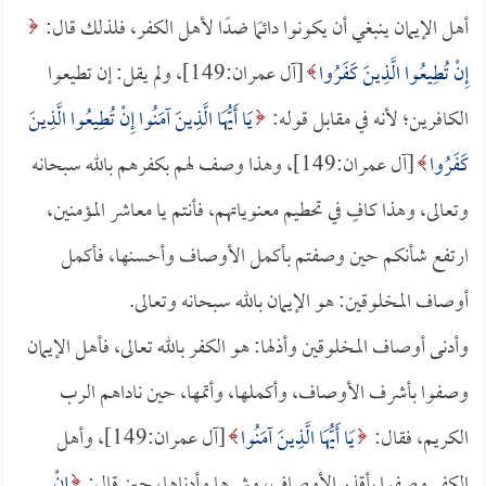
أهل الإيمان ينبغي أن يكونوا دائمًا ضدًا لأهل الكفر، فلذلك قال:
إِنْ تُطِيعُوا الَّذِينَ كَفَرُوا
[آل عمران:149]، ولم يقل: إن تطيعوا
الكافرين؛ لأنه في مقابل قوله:
يَا أَيُّهَا الَّذِينَ آمَنُوا إِنْ تُطِيعُوا الَّذِينَ
كَفَرُوا
[آل عمران:149]، وهذا وصف لهم بكفرهم بالله سبحانه
وتعالى، وهذا كافٍ في تحطيم معنوياتهم، فأنتم يا معاشر المؤمنين،
ارتفع شأنكم حين وصفتم بأكمل الأوصاف وأحسنها، فأكمل
أوصاف المخلوقين: هو الإيمان بالله سبحانه وتعالى.
وأدنى أوصاف المخلوقين وأذلها: هو الكفر بالله تعالى، فأهل الإيمان
وصفوا بأشرف الأوصاف، وأكملها، وأتمها، حين ناداهم الرب
الكريم، فقال:
يَا أَيُّهَا الَّذِينَ آمَنُوا
[آل عمران:149]، وأهل
الكفر وصفوا بأقذر الأوصاف، وشرها وأدناها، حين قال:
إِنْ