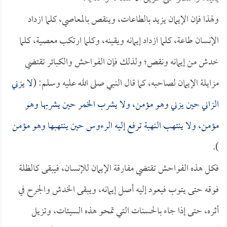
ولهذا فإن الإيمان يزيد بالطاعات، وينقص بالمعاصي، كلما ازداد
الإنسان طاعة، كلما ازداد إيمانه ويقينه، وكلما ارتكب معصية، كلما
خدش من إيمانه ونقص؛ ولذلك فإن الفواحش والكبائر تقتضي
مزايلة الإيمان لصاحبه، كما قال النبي صلى الله عليه وسلم: (
لا يزني
الزاني حين يزني وهو مؤمن، ولا يشرب الخمر حين يشربها وهو
مؤمن، ولا ينتهب النهبة ترفع إليه الرءوس حين ينتهبها وهو مؤمن
).
فكل هذه الفواحش تقتضي مفارقة الإيمان للإنسان، فيبقى كالظلة
فوقه حتى يتوب فيعود إليه أصل إيمانه، ويبقى الخدش والجرح في
أثره، حتى إذا جاء بالحسنات التي تمحو هذه السيئات، وتزيل