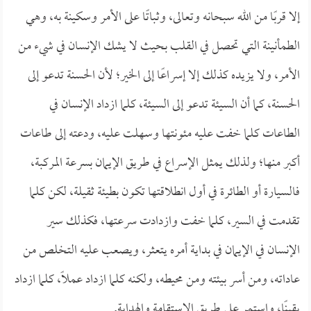
إلا قربًا من الله سبحانه وتعالى، وثباتًا على الأمر وسكينة به، وهي
الطمأنينة التي تحصل في القلب بحيث لا يشك الإنسان في شيء من
الأمر، ولا يزيده كذلك إلا إسراعًا إلى الخير؛ لأن الحسنة تدعو إلى
الحسنة، كما أن السيئة تدعو إلى السيئة، كلما ازداد الإنسان في
الطاعات كلما خفت عليه مئونتها وسهلت عليه، ودعته إلى طاعات
أكبر منها؛ ولذلك يمثل الإسراع في طريق الإيمان بسرعة المركبة،
فالسيارة أو الطائرة في أول انطلاقتها تكون بطيئة ثقيلة، لكن كلما
تقدمت في السير، كلما خفت وازدادت سرعتها، فكذلك سير
الإنسان في الإيمان في بداية أمره يتعثر، ويصعب عليه التخلص من
عاداته، ومن أسر بيئته ومن محيطه، ولكنه كلما ازداد عملًا، كلما ازداد
يقينًا، واستمر على طريق الاستقامة والهداية.