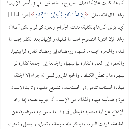
آثارها، كانت علاجًا لتلك الجروح والخدوش التي في أصل الإيمان؛
ولهذا قال الله تعالى:
إِنَّ الْحَسَنَاتِ يُذْهِبْنَ السَّيِّئَاتِ
[هود:114]،
أي: يزلن آثارها بالكلية، فتلتئم الجراح وتعود كما لو لم تكن أصلًا؛
ولهذا فإن التوبة النصوح تجب ما قبلها، والإيمان بعد الكفر يجب ما
قبله، والهجرة تجب ما قبلها، ورمضان إلى رمضان كفارة لما بينهما،
والعمرة إلى العمرة كفارة لما بينهما، والجمعة إلى الجمعة كفارة لما
بينهما، ما لم تغشَ الكبائر، والحج المبرور ليس له جزاء إلا الجنة،
فهذه الحسنات تدعو إلى الحسنات، وتشجع عليها، وتزيد الإنسان
قوة وطمأنينة فيها؛ ولذلك على الإنسان أن يجرب نفسه، إذا أراد
الإقلاع عن أية معصية فليتطهر في وقت الناس فيه معرضون عن
الطاعة، كوقت النوم، وليذكر الله سبحانه وتعالى، وليصل ركعتين،