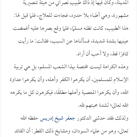
المدينة، وكان فيها إذ ذاك طبيب نصراني من هيئة تنصيرية
مشهورة، وهي أطباء بلا حدود، فجاءت للعلاج، فلما قيل لها:
هذا الطبيب، كانت تظنه مسلمًا، فلما وقع بصرها عليه أغمضت
عينيها بشدة شديدة، فسألناها عن السبب، فقالت: ما رأيت
كافرًا قط، ولا أحب أن أراه.
وهذه الكراهة ليست مختصة بهذا الشعب المسلم، بل هي تربية
الإسلام للمسلمين، أن يكرهوا الكفر وأهله، وأن يكرهوا عداوة
الله، وأن يكرهوا المعصية وأهلها مطلقًا، فيكرهون كل ما يكرهه
الله تعالى؛ لشدة محبتهم لله.
ولذلك فقد حدثني الدكتور
جعفر شيخ إدريس
حفظه الله
تعالى، وهو من علماء السودان، ومشايخ ذلك القطر: أن القائد