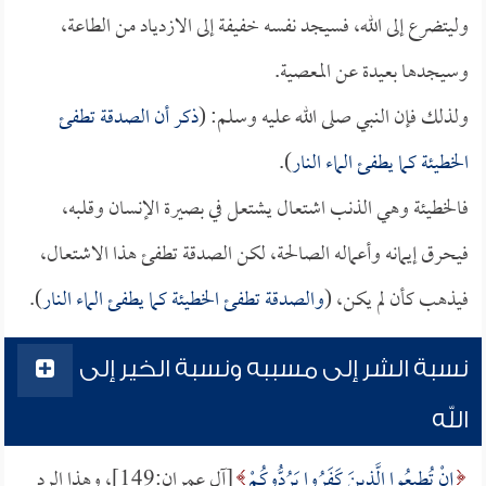
وليتضرع إلى الله، فسيجد نفسه خفيفة إلى الازدياد من الطاعة،
وسيجدها بعيدة عن المعصية.
ولذلك فإن النبي صلى الله عليه وسلم: (
ذكر أن الصدقة تطفئ
الخطيئة كما يطفئ الماء النار
).
فالخطيئة وهي الذنب اشتعال يشتعل في بصيرة الإنسان وقلبه،
فيحرق إيمانه وأعماله الصالحة، لكن الصدقة تطفئ هذا الاشتعال،
فيذهب كأن لم يكن، (
والصدقة تطفئ الخطيئة كما يطفئ الماء النار
).
نسبة الشر إلى مسببه ونسبة الخير إلى
الله
إِنْ تُطِيعُوا الَّذِينَ كَفَرُوا يَرُدُّوكُمْ
[آل عمران:149]، وهذا الرد