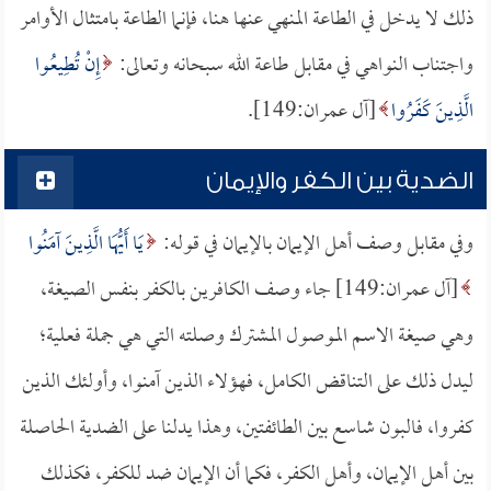
ذلك لا يدخل في الطاعة المنهي عنها هنا، فإنما الطاعة بامتثال الأوامر
واجتناب النواهي في مقابل طاعة الله سبحانه وتعالى:
إِنْ تُطِيعُوا
الَّذِينَ كَفَرُوا
[آل عمران:149].
الضدية بين الكفر والإيمان
وفي مقابل وصف أهل الإيمان بالإيمان في قوله:
يَا أَيُّهَا الَّذِينَ آمَنُوا
[آل عمران:149] جاء وصف الكافرين بالكفر بنفس الصيغة،
وهي صيغة الاسم الموصول المشترك وصلته التي هي جملة فعلية؛
ليدل ذلك على التناقض الكامل، فهؤلاء الذين آمنوا، وأولئك الذين
كفروا، فالبون شاسع بين الطائفتين، وهذا يدلنا على الضدية الحاصلة
بين أهل الإيمان، وأهل الكفر، فكما أن الإيمان ضد للكفر، فكذلك