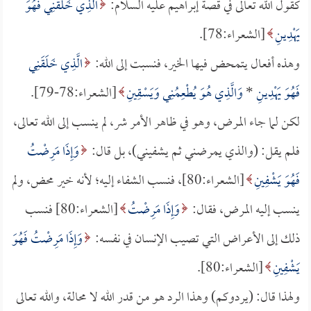
كقول الله تعالى في قصة إبراهيم عليه السلام:
الَّذِي خَلَقَنِي فَهُوَ
يَهْدِينِ
[الشعراء:78].
وهذه أفعال يتمحض فيها الخير، فنسبت إلى الله:
الَّذِي خَلَقَنِي
فَهُوَ يَهْدِينِ
*
وَالَّذِي هُوَ يُطْعِمُنِي وَيَسْقِينِ
[الشعراء:78-79].
لكن لما جاء المرض، وهو في ظاهر الأمر شر، لم ينسب إلى الله تعالى،
فلم يقل: (والذي يمرضني ثم يشفيني)، بل قال:
وَإِذَا مَرِضْتُ
فَهُوَ يَشْفِينِ
[الشعراء:80]، فنسب الشفاء إليه؛ لأنه خير محض، ولم
ينسب إليه المرض، فقال:
وَإِذَا مَرِضْتُ
[الشعراء:80] فنسب
ذلك إلى الأعراض التي تصيب الإنسان في نفسه:
وَإِذَا مَرِضْتُ فَهُوَ
يَشْفِينِ
[الشعراء:80].
ولهذا قال: (يردوكم) وهذا الرد هو من قدر الله لا محالة، والله تعالى