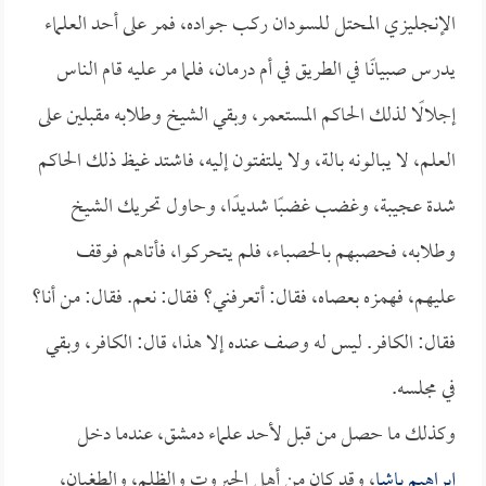
الإنجليزي المحتل للسودان ركب جواده، فمر على أحد العلماء
يدرس صبيانًا في الطريق في أم درمان، فلما مر عليه قام الناس
إجلالًا لذلك الحاكم المستعمر، وبقي الشيخ وطلابه مقبلين على
العلم، لا يبالونه بالة، ولا يلتفتون إليه، فاشتد غيظ ذلك الحاكم
شدة عجيبة، وغضب غضبًا شديدًا، وحاول تحريك الشيخ
وطلابه، فحصبهم بالحصباء، فلم يتحركوا، فأتاهم فوقف
عليهم، فهمزه بعصاه، فقال: أتعرفني؟ فقال: نعم. فقال: من أنا؟
فقال: الكافر. ليس له وصف عنده إلا هذا، قال: الكافر، وبقي
في مجلسه.
وكذلك ما حصل من قبل لأحد علماء دمشق، عندما دخل
إبراهيم باشا
، وقد كان من أهل الجبروت والظلم، والطغيان،