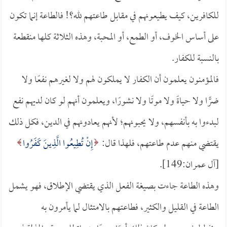
للكافرين، كيف يطيعونهم في مقابل طاعتهم لله؟! فالطاعة إنما تكون
على أساس الخوف، أو الطمع، أو المحبة، وهذه الثلاثة كلها منقطعة
بالنسبة للكفار.
فالمؤمنون يعلمون أن الكفار لا يملكون لهم ولا لغيرهم نفعًا ولا
ضرًّا ولا حياةً ولا موتًا ولا نشورًا، ويعلمون أنهم لو كان لديهم نفع
لبدءوا به بأنفسهم، ولا يحبونهم؛ لأنهم يعادونهم في الدين، فكل ذلك
يقتضي منهم عدم طاعتهم، فلهذا قال:
إِنْ تُطِيعُوا الَّذِينَ كَفَرُوا
[آل عمران:149].
وهذه الطاعة جاءت بصيغة الفعل الذي يقتضي الإطلاق، فهو يشمل
الطاعة في القليل والكثير، فطاعتهم بالامتثال لما يأمرون به