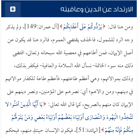
الارتداد عن الدين وعاقبته
ومن هنا قال:
يَرُدُّوكُمْ عَلَى أَعْقَابِكُمْ
[آل عمران:149]، ولم يذكر
وجه الرد للشمول، فالحذف يقتضي العموم، فالرد هنا قد يكون عن
أصل الإيمان، فمن أطاعهم في معصية الله سبحانه وتعالى، اقتضى
ذلك منه سوء الخاتمة- نسأل الله السلامة والعافية- فيكفر بذلك،
وذلك بموالاتهم، وهي أعظم طاعتهم، فأعظم طاعة للكفار موالاتهم
في دينهم، ومن والاهم؛ أي: نصرهم على المؤمنين، ونصر دينهم على
الإيمان كان منهم بالصريح، كما قال الله تعالى:
يَا أَيُّهَا الَّذِينَ آمَنُوا لا
تَتَّخِذُوا الْيَهُودَ وَالنَّصَارَى أَوْلِيَاءَ بَعْضُهُمْ أَوْلِيَاءُ بَعْضٍ وَمَنْ يَتَوَلَّهُمْ
مِنْكُمْ فَإِنَّهُ مِنْهُمْ
[المائدة:51]، فيكون الإنسان حينئذٍ منهم، فيحكم