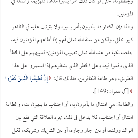
ويخططونه، حتى لو كان ذلك أمرًا يسيرًا مدعاة للهزيمة والمذلة في
المؤمنين.
ولهذا فإن الكفار قد يأمرون بأمر يسير، ولا يترتب عليه في الظاهر
كبير خلل، ولكن من سنة الله تعالى أنهم إذا أطاعهم المؤمنون فيه،
جاءت نكبة من عند الله تعالى تصيب المؤمنين؛ لتنبيههم على الخطأ
الذي وقعوا فيه، وعلى الخطر الذي ينتظرهم إذا استمروا على هذا
الطريق، وهو طاعة الكافرين، فلذلك قال:
إِنْ تُطِيعُوا الَّذِينَ كَفَرُوا
[آل عمران:149].
والطاعة: هي امتثال ما يأمرون به، أو اجتناب ما ينهون عنه، والطاعة
امتثال أو اجتناب، فلا يدخل في ذلك مجرد العلاقة التي تقع بين
الوالد وولده، أو بين الجار وجاره، أو بين الشريك وشريكه، فكل