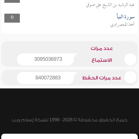
عبد الرشيد بن الشيخ علي صوفي
سورة النبأ
0
أحمد المعصراوي
عدد مرات
3095036973
الاستماع
عدد مرات الحفظ
840072883
جميع الحقوق محفوظة © 2026 - 1998 لشبكة إسلام ويب