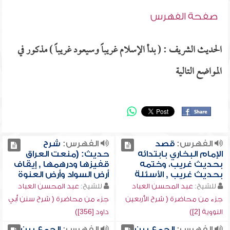
صفحة الفهرس
الحديث الشريف : ( بدأ الإسلام غريباً وسيعود غريباً ) مذكور في
المواضع التالية
الفهرس:
قصد
الفهرس:
شرح
الإمام البخاري بابتدائه
حديث: (منعت العراق
بحديث غريب، وختمه
قفيزها ودرهمها , إيقاف
بحديث غريب , الأسئلة
أرض السواد وأرض العنوة
للشيخ:
عبد المحسن العباد
للشيخ:
عبد المحسن العباد
جزء من محاضرة ( شرح الأربعين
جزء من محاضرة ( شرح سنن أبي
النووية [2])
داود [356])
الفهرس:
الجمع بين
الفهرس:
الجمع بين