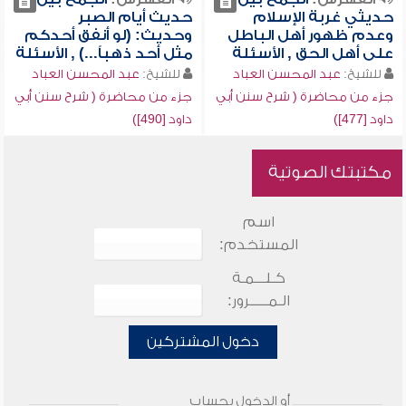
حديثي غربة الإسلام
حديث أيام الصبر
وعدم ظهور أهل الباطل
وحديث: (لو أنفق أحدكم
على أهل الحق , الأسئلة
مثل أحد ذهباً...) , الأسئلة
للشيخ:
عبد المحسن العباد
للشيخ:
عبد المحسن العباد
جزء من محاضرة ( شرح سنن أبي
جزء من محاضرة ( شرح سنن أبي
داود [477])
داود [490])
مكتبتك الصوتية
اسم
المستخدم:
كـلـــمـة
الـمـــــرور:
دخول المشتركين
أو الدخول بحساب