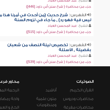
للشيخ:
عبد المحسن العباد
جزء من محاضرة ( شرح سنن أبي داود [446])
الفهرس:
شرح حديث (من أحدث في أمرنا هذا ما
ليس فيه فهو رد) , ما جاء في لزوم السنة
للشيخ:
عبد المحسن العباد
جزء من محاضرة ( شرح سنن أبي داود [515])
الفهرس:
تخصيص ليلة النصف من شعبان
بفضيلة , الأسئلة
للشيخ:
عبد المحسن العباد
جزء من محاضرة ( شرح سنن أبي داود [539])
الصوتيات
محاور فرع
القرآن الكريم
أناشيد
الرحمة المه
محاضرات ودروس
متون علمية
واحة رمضان
ومنظومات
محاضرات مفرغة
الحج و العم