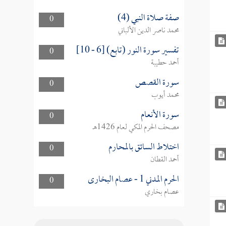
صفة صلاة النبي (4)
0
محمد ناصر الدين الألباني
تفسير سورة النور (تابع) [6 - 10]
0
أحمد حطيبة
سورة القصص
0
محمد أيوب
سورة الأنعام
0
مصحف الحرم المكي لعام 1426هـ
اختلاط السائق بالمحارم
0
أحمد القطان
الحرم المدني 1 - عصام البخارى
0
عصام بخاري