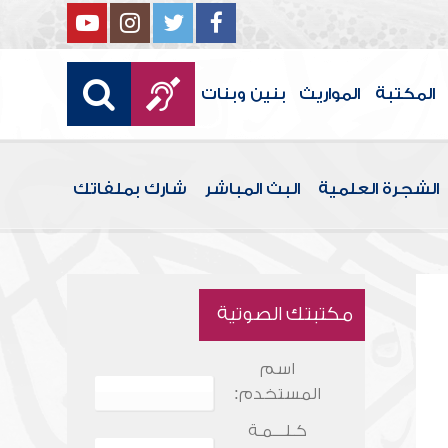
المكتبة
المواريث
بنين وبنات
الشجرة العلمية
البث المباشر
شارك بملفاتك
مكتبتك الصوتية
اسم
المستخدم:
كـلـــمـة