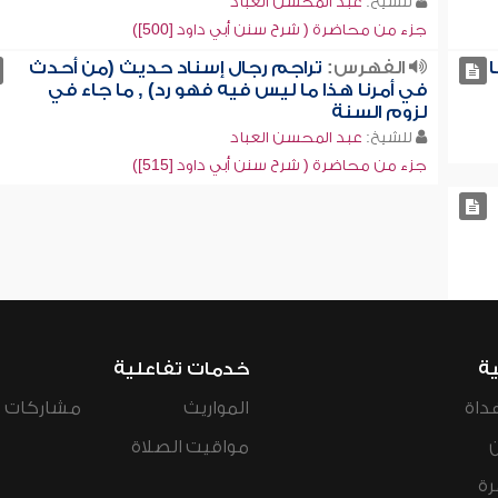
للشيخ:
عبد المحسن العباد
جزء من محاضرة ( شرح سنن أبي داود [500])
الفهرس:
تراجم رجال إسناد حديث (من أحدث
في أمرنا هذا ما ليس فيه فهو رد) , ما جاء في
لزوم السنة
للشيخ:
عبد المحسن العباد
جزء من محاضرة ( شرح سنن أبي داود [515])
ية
خدمات تفاعلية
داة
المواريث
مشاركات ال
مواقيت الصلاة
رة