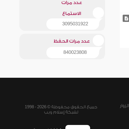
عدد مرات
الاستماع
3095031922
عدد مرات الحفظ
840023808
زوار
جميع الحقوق محفوظة © 2026 - 1998
لشبكة إسلام ويب