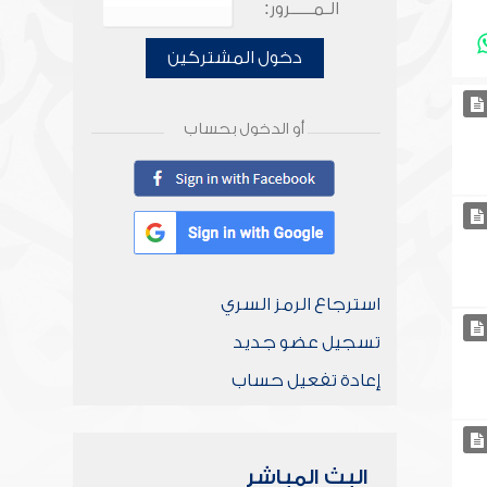
الـمـــــرور:
دخول المشتركين
أو الدخول بحساب
استرجاع الرمز السري
تسجيل عضو جديد
إعادة تفعيل حساب
البث المباشر