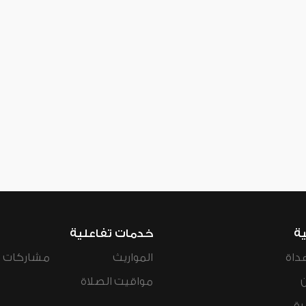
ية
خدمات تفاعلية
داة
المواريث
مشاركات ال
مواقيت الصلاة
رة