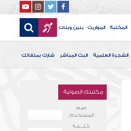
المكتبة
المواريث
بنين وبنات
الشجرة العلمية
البث المباشر
شارك بملفاتك
مكتبتك الصوتية
اسم
المستخدم:
كـلـــمـة