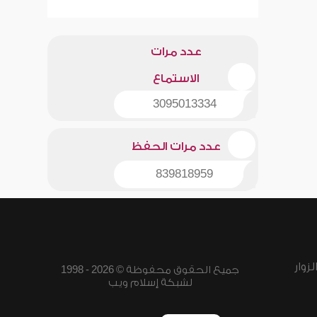
عدد مرات
الاستماع
3095013334
عدد مرات الحفظ
839818959
زوار
جميع الحقوق محفوظة © 2026 - 1998
لشبكة إسلام ويب