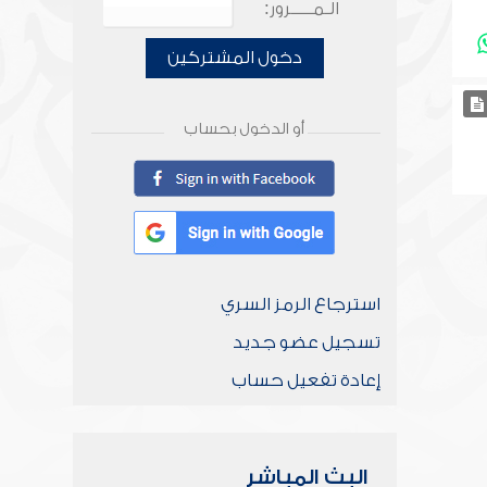
الـمـــــرور:
دخول المشتركين
أو الدخول بحساب
استرجاع الرمز السري
تسجيل عضو جديد
إعادة تفعيل حساب
البث المباشر