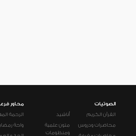
الصوتيات
محاور فرع
القرآن الكريم
أناشيد
الرحمة المه
محاضرات ودروس
متون علمية
واحة رمضان
ومنظومات
محاضرات مفرغة
الحج و العم