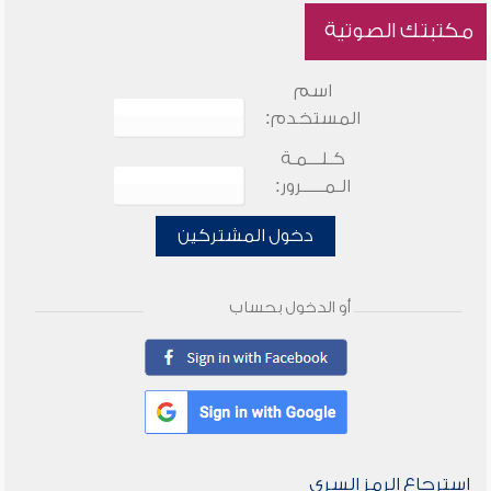
مكتبتك الصوتية
اسم
المستخدم:
كـلـــمـة
الـمـــــرور:
دخول المشتركين
أو الدخول بحساب
استرجاع الرمز السري