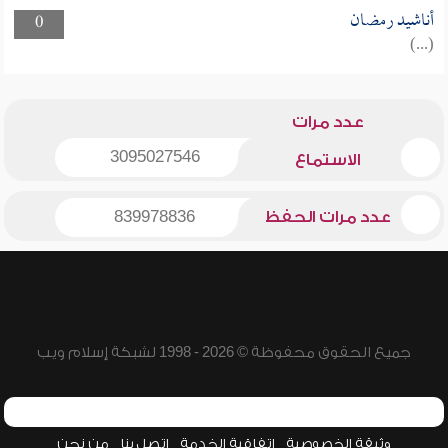
أناشيد رمضان
0
(...)
عدد مرات
3095027546
الاستماع
عدد مرات الحفظ
839978836
جميع الحقوق محفوظة © 2026 - 1998 لشبكة إسلام ويب
وثيقة الخصوصية
اتفاقية الخدمة
اتصل بنا
من نحن