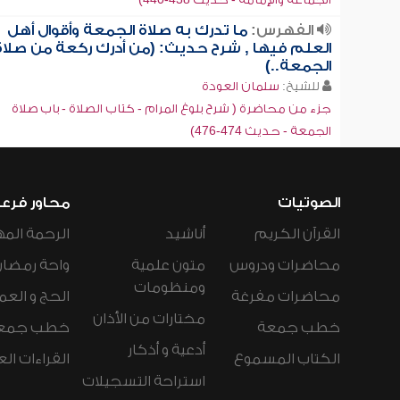
الفهرس:
ما تدرك به صلاة الجمعة وأقوال أهل
العلم فيها , شرح حديث: (من أدرك ركعة من صلاة
الجمعة..)
للشيخ:
سلمان العودة
جزء من محاضرة ( شرح بلوغ المرام - كتاب الصلاة - باب صلاة
الجمعة - حديث 474-476)
الصوتيات
محاور فرع
القرآن الكريم
أناشيد
الرحمة المه
محاضرات ودروس
متون علمية
واحة رمضان
ومنظومات
محاضرات مفرغة
الحج و العم
مختارات من الأذان
خطب جمعة
خطب جمع
أدعية و أذكار
الكتاب المسموع
القراءات ال
استراحة التسجيلات