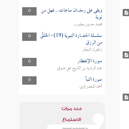
وبقى على رمضان ساعات .. فهل من
0
توبة
محمد حسين يعقوب
سلسلة الحضارة النبوية (19) - الخَلقُ
0
من الرزق
زغلول النجار
سورة الإنفطار
0
عبد الرشيد بن الشيخ علي صوفي
سورة النبأ
0
أحمد المعصراوي
عدد مرات
الاستماع