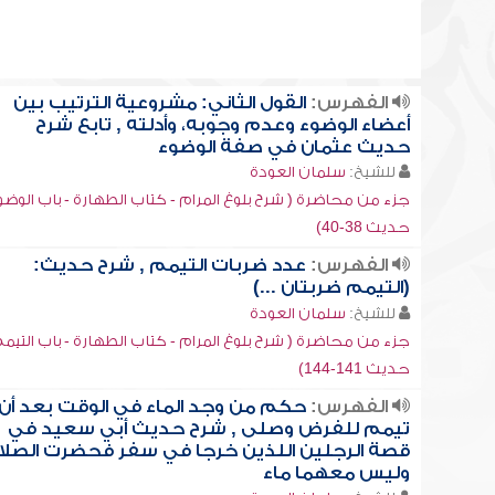
الفهرس:
القول الثاني: مشروعية الترتيب بين
أعضاء الوضوء وعدم وجوبه، وأدلته , تابع شرح
حديث عثمان في صفة الوضوء
للشيخ:
سلمان العودة
جزء من محاضرة ( شرح بلوغ المرام - كتاب الطهارة - باب الوضو
حديث 38-40)
الفهرس:
عدد ضربات التيمم , شرح حديث:
(التيمم ضربتان ...)
للشيخ:
سلمان العودة
جزء من محاضرة ( شرح بلوغ المرام - كتاب الطهارة - باب التيمم
حديث 141-144)
الفهرس:
حكم من وجد الماء في الوقت بعد أن
تيمم للفرض وصلى , شرح حديث أبي سعيد في
قصة الرجلين اللذين خرجا في سفر فحضرت الصلا
وليس معهما ماء