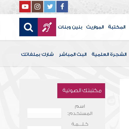
المكتبة
المواريث
بنين وبنات
الشجرة العلمية
البث المباشر
شارك بملفاتك
مكتبتك الصوتية
اسم
المستخدم:
كـلـــمـة