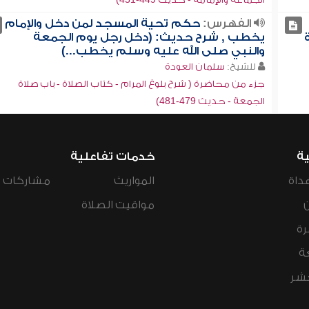
الفهرس:
حكم تحية المسجد لمن دخل والإمام
يخطب , شرح حديث: (دخل رجل يوم الجمعة
والنبي صلى الله عليه وسلم يخطب...)
للشيخ:
سلمان العودة
جزء من محاضرة ( شرح بلوغ المرام - كتاب الصلاة - باب صلاة
الجمعة - حديث 479-481)
ية
خدمات تفاعلية
داة
المواريث
مشاركات ال
مواقيت الصلاة
رة
ة
عشر