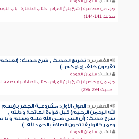
للشيخ:
سلمان العودة
جزء من محاضرة ( شرح بلوغ المرام - كتاب الطهارة - باب التيمم
حديث 141-144)
الفهرس:
تخريج الحديث , شرح حديث: (لعلكم
تقرءون خلف إمامكم..)
للشيخ:
سلمان العودة
جزء من محاضرة ( شرح بلوغ المرام - كتاب الصلاة - باب صفة ال
- حديث 294-295)
الفهرس:
القول الأول: مشروعية الجهر بـ(بسم
الله الرحمن الرحيم) قبل قراءة الفاتحة وأدلته ,
شرح حديث: (أن النبي صلى الله عليه وسلم وأبا بك
وعمر كانوا يفتتحون الصلاة بالحمد لله..)
للشيخ:
سلمان العودة