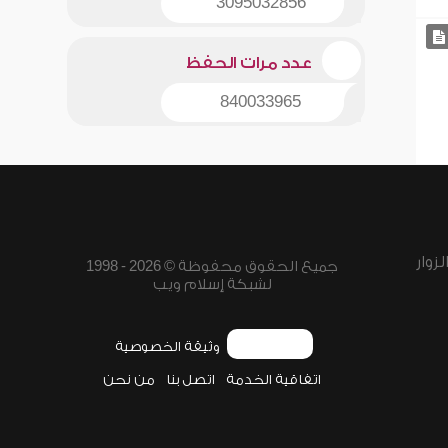
3095032856
عدد مرات الحفظ
840033965
زوار
جميع الحقوق محفوظة © 2026 - 1998
لشبكة إسلام ويب
وثيقة الخصوصية
اتفاقية الخدمة
اتصل بنا
من نحن