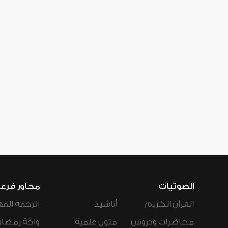
الصوتيات
محاور فرع
القرآن الكريم
أناشيد
الرحمة المه
محاضرات ودروس
متون علمية
واحة رمضان