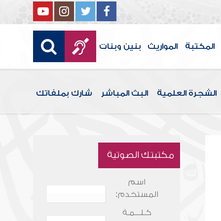
المكتبة
المواريث
بنين وبنات
الشجرة العلمية
البث المباشر
شارك بملفاتك
مكتبتك الصوتية
اسم
المستخدم:
كـلـــمـة