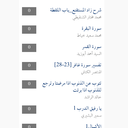
شرح زاد المستقنع_باب اللقطة
0
محمد مختار الشنقيطي
سورة البقرة
0
محمد سعيد خياط
سورة القمر
0
السيد أحمد أبوزيد
تفسير سورة غافر [23-28]
0
المنتصر الكتاني
تتوب عن الذنوب اذا مرضتا وترجع
0
للذنوب اذا برئت
خالد الراشد
يا رفيق الدرب 1
0
سمير البشيري
الأشبال1
0