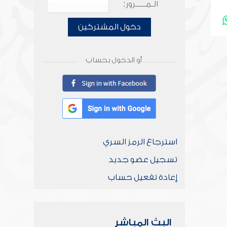
الـمـــــرور:
دخول المشتركين
أو الدخول بحساب
استرجاع الرمز السري
تسجيل عضو جديد
إعادة تفعيل حساب
البث المباشر