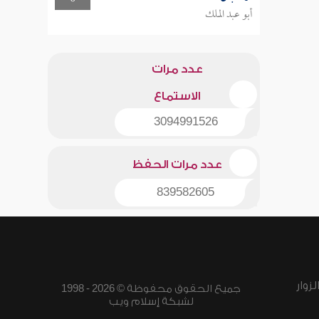
أبو عبد الملك
عدد مرات
الاستماع
3094991526
عدد مرات الحفظ
839582605
زوار
جميع الحقوق محفوظة © 2026 - 1998
لشبكة إسلام ويب