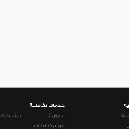
ية
خدمات تفاعلية
داة
المواريث
مشاركات ال
مواقيت الصلاة