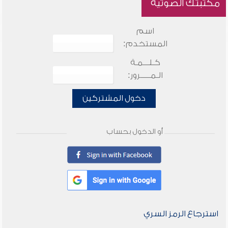
مكتبتك الصوتية
اسم
المستخدم:
كـلـــمـة
الـمـــــرور:
دخول المشتركين
أو الدخول بحساب
استرجاع الرمز السري