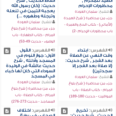
الصيد للمحرم ,
ألفاظ الحديث , شرح
محظورات الإحرام
حديث: (كان رسول الله
يعجبه التيمن في تنعله
للشيخ:
سلمان العودة
وترجله وطهوره ...)
جزء من محاضرة ( شرح العمدة
للشيخ:
سلمان العودة
(الأمالي) - كتاب الحج والعمرة -
جزء من محاضرة ( شرح بلوغ
باب محظورات الإحرام -2)
المرام - كتاب الطهارة - باب
الوضوء - حديث 49-53)
الفهرس:
ابتداء
الفهرس:
القول
وقت النهي عن الصلاة
الأول: جواز النوم في
بعد الفجر , شرح حديث:
المسجد وأدلته , شرح
(لا صلاة بعد الفجر إلا
حديث عائشة في الوليدة
سجدتين)
السوداء التي كان لها خباء
في المسجد
للشيخ:
سلمان العودة
للشيخ:
سلمان العودة
جزء من محاضرة ( شرح بلوغ
جزء من محاضرة ( شرح بلوغ
المرام - كتاب الصلاة - باب
المرام - كتاب الصلاة - باب
المواقيت - حديث 180-189)
المساجد - حديث 273-276)
الفهرس:
تخريج
الفهرس:
اختلاف
الحديث , شرح حديث:
الصحابي في رواية