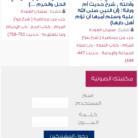
وأدلته , شرح حديث أم
الحل والحرم ...)
ورقة: (أن النبي صلى الله
للشيخ:
سلمان العودة
عليه وسلم أمرها أن تؤم
جزء من محاضرة ( شرح بلوغ
أهل دارها)
المرام - كتاب الحج - باب الإحرام
للشيخ:
سلمان العودة
وما يتعلق به - حديث 751-759)
جزء من محاضرة ( شرح بلوغ
المرام - كتاب الصلاة - باب صلاة
الجماعة والإمامة - حديث 447-
448)
مكتبتك الصوتية
اسم
المستخدم:
كـلـــمـة
الـمـــــرور:
دخول المشتركين