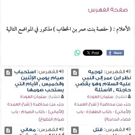
صفحة الفهرس
الأعلام : ( حفصة بنت عمر بن الخطاب ) مذكور في المواضع التالية
الفهرس:
توجيه
الفهرس:
استحباب
نظر ابن عمر إلى النبي
صيام يومي الإثنين
عليه السلام وهو يقضي
والخميس , الأيام التي
حاجته , الأسئلة
يستحب صومها
للشيخ:
سلمان العودة
للشيخ:
سلمان العودة
جزء من محاضرة ( شرح العمدة
جزء من محاضرة ( شرح العمدة
(الأمالي) - كتاب الطهارة - باب
(الأمالي) - كتاب الصيام - باب
قضاء الحاجة)
صيام التطوع)
الفهرس:
قتل
الفهرس:
معاني