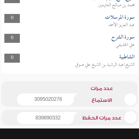
محمد بن صالح العثيمين
سورة المرسلات
0
عبد العزيز الأحمد
سورة الشرح
0
علي الحذيفي
الشاطبية
0
الشيخ:عبد الرشيد بن الشيخ علي صوفي
عدد مرات
3095020276
الاستماع
عدد مرات الحفظ
839890332