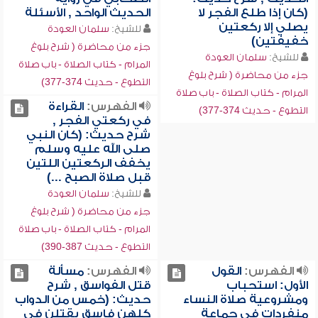
(كان إذا طلع الفجر لا
الحديث الواحد , الأسئلة
يصلي إلا ركعتين
للشيخ:
سلمان العودة
خفيفتين)
جزء من محاضرة ( شرح بلوغ
للشيخ:
سلمان العودة
المرام - كتاب الصلاة - باب صلاة
جزء من محاضرة ( شرح بلوغ
التطوع - حديث 374-377)
المرام - كتاب الصلاة - باب صلاة
الفهرس:
القراءة
التطوع - حديث 374-377)
في ركعتي الفجر ,
شرح حديث: (كان النبي
صلى الله عليه وسلم
يخفف الركعتين اللتين
قبل صلاة الصبح ...)
للشيخ:
سلمان العودة
جزء من محاضرة ( شرح بلوغ
المرام - كتاب الصلاة - باب صلاة
التطوع - حديث 387-390)
الفهرس:
القول
الفهرس:
مسألة
الأول: استحباب
قتل الفواسق , شرح
ومشروعية صلاة النساء
حديث: (خمس من الدواب
منفردات في جماعة
كلهن فاسق يقتلن في