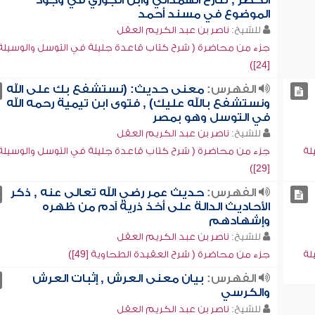
الخضر , تنازع الهمذاني وابن الجوزي في وجود
الموضوع في مسند أحمد
للشيخ:
ناصر بن عبد الكريم العقل
جزء من محاضرة ( شرح كتاب قاعدة جليلة في التوسل والوسيلة
[24])
الفهرس:
معنى حديث: (نستشفع بك على الله
ونستشفع بالله عليك) , فتوى ابن تيمية رحمه الله
في التوسل وهو بمصر
للشيخ:
ناصر بن عبد الكريم العقل
لة
جزء من محاضرة ( شرح كتاب قاعدة جليلة في التوسل والوسيلة
[29])
الفهرس:
حديث عمر رضي الله تعالى عنه , ذكر
الأحاديث الدالة على أخذ ذرية آدم من ظهره
وإشهادهم
للشيخ:
ناصر بن عبد الكريم العقل
لة
جزء من محاضرة ( شرح العقيدة الطحاوية [49])
الفهرس:
بيان معنى العرش , إثبات العرش
والكرسي
للشيخ:
ناصر بن عبد الكريم العقل