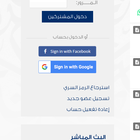
الـمـــــرور:
دخول المشتركين
أو الدخول بحساب
استرجاع الرمز السري
تسجيل عضو جديد
إعادة تفعيل حساب
البث المباشر