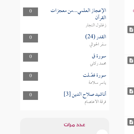
الإعجاز العلمي...من معجزات
0
القرآن
زغلول النجار
القدر (24)
0
سفر الحوالي
سورة ق
0
محمد ركابي
سورة فصّلت
0
ياسر سلامة
أناشيد صلاح الدين [3]
0
فرقة الاعتصام
عدد مرات