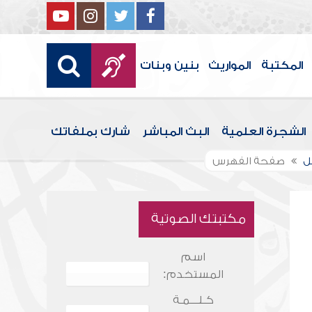
المكتبة
المواريث
بنين وبنات
الشجرة العلمية
البث المباشر
شارك بملفاتك
قل
صفحة الفهرس
مكتبتك الصوتية
اسم
المستخدم:
كـلـــمـة