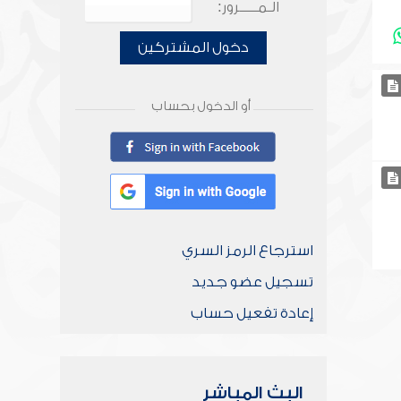
الـمـــــرور:
دخول المشتركين
أو الدخول بحساب
استرجاع الرمز السري
تسجيل عضو جديد
إعادة تفعيل حساب
البث المباشر