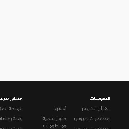
الصوتيات
محاور فرع
القرآن الكريم
أناشيد
الرحمة المه
محاضرات ودروس
متون علمية
واحة رمضان
ومنظومات
محاضرات مفرغة
الحج و العم