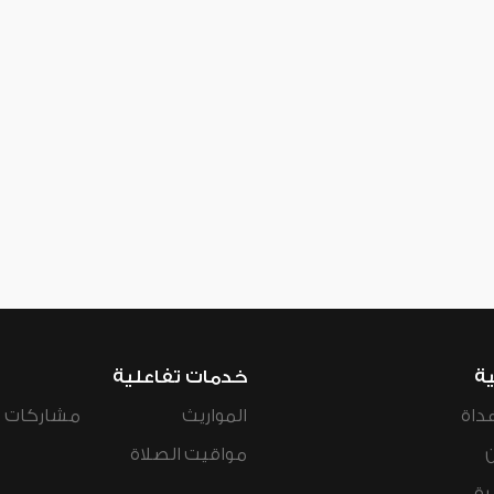
ية
خدمات تفاعلية
داة
المواريث
مشاركات ال
مواقيت الصلاة
رة