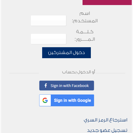
اسم
المستخدم:
كـلـــمـة
الـمـــــرور:
دخول المشتركين
أو الدخول بحساب
استرجاع الرمز السري
تسجيل عضو جديد