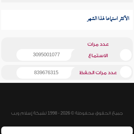
الأكثر استماعا لهذا الشهر
عدد مرات
3095001077
الاستماع
عدد مرات الحفظ
839676315
جميع الحقوق محفوظة © 2026 - 1998 لشبكة إسلام ويب