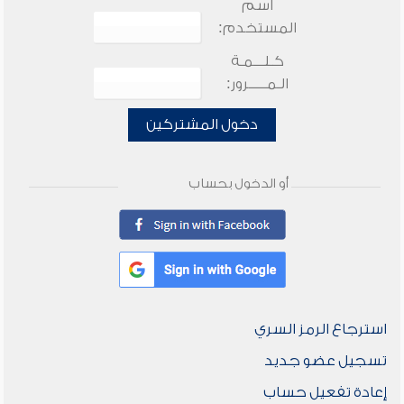
اسم
المستخدم:
كـلـــمـة
الـمـــــرور:
دخول المشتركين
أو الدخول بحساب
استرجاع الرمز السري
تسجيل عضو جديد
إعادة تفعيل حساب