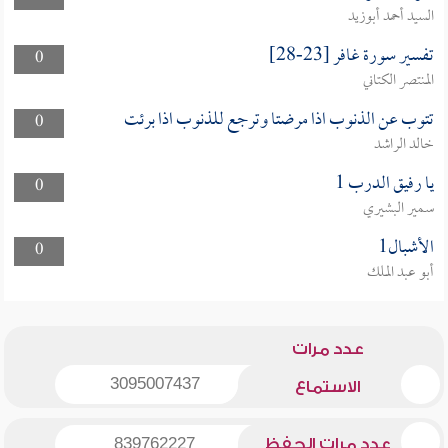
السيد أحمد أبوزيد
تفسير سورة غافر [23-28]
0
المنتصر الكتاني
تتوب عن الذنوب اذا مرضتا وترجع للذنوب اذا برئت
0
خالد الراشد
يا رفيق الدرب 1
0
سمير البشيري
الأشبال1
0
أبو عبد الملك
عدد مرات
3095007437
الاستماع
عدد مرات الحفظ
839762227