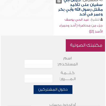
الفهرس:
حرص أبي
سفيان على تأكيد
مقتل رسول الله وأبي بكر
وعمر في أحد
للشيخ:
عبد الحي يوسف
جزء من محاضرة ( أحد وحمراء
الأسد [2])
مكتبتك الصوتية
اسم
المستخدم:
كـلـــمـة
الـمـــــرور:
دخول المشتركين
أو الدخول بحساب