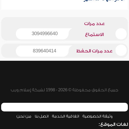
عدد مرات
3094996640
الاستماع
عدد مرات الحفظ
839640414
جميع الحقوق محفوظة © 2026 - 1998 لشبكة إسلام ويب
وثيقة الخصوصية
اتفاقية الخدمة
اتصل بنا
من نحن
لغات الموقع: