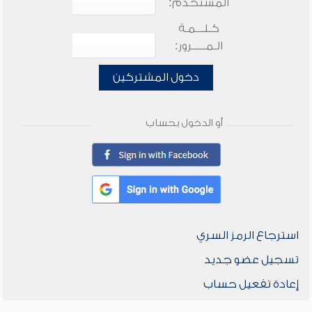
المستخدم:
كـلـــمـة
الـمـــــرور:
دخول المشتركين
أو الدخول بحساب
استرجاع الرمز السري
تسجيل عضو جديد
إعادة تفعيل حساب