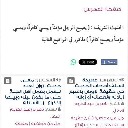
صفحة الفهرس
الحديث الشريف : ( يصبح الرجل مؤمناً ويمسي كافراً، ويمسي
مؤمناً ويصبح كافراً ) مذكور في المواضع التالية
الفهرس:
عقيدة
الفهرس:
معنى
السلف أصحاب الحديث
حديث: (وإن العبد
في حقيقة الإيمان باعتبار
ليعمل بعمل أهل الجنة
زيادته ونقصانه أو زواله
حتى ما يكون بينه وبينها
إلا ذراع..) , الأسئلة
للشيخ:
ناصر بن عبد الكريم
للشيخ:
ناصر بن عبد الكريم
العقل
العقل
جزء من محاضرة ( شرح عقيدة
جزء من محاضرة ( حقيقة
السلف أصحاب الحديث [14])