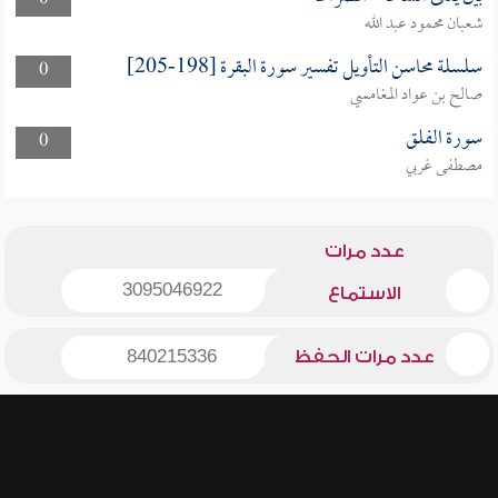
0
شعبان محمود عبد الله
سلسلة محاسن التأويل تفسير سورة البقرة [198-205]
0
صالح بن عواد المغامسي
سورة الفلق
0
مصطفى غربي
عدد مرات
3095046922
الاستماع
عدد مرات الحفظ
840215336