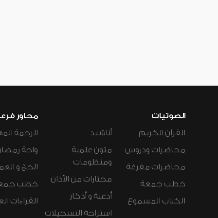
الصوتيات
محاور فرع
القرآن الكريم
أناشيد
الرحمة المه
محاضرات ودروس
متون علمية
واحة رمضان
ومنظومات
محاضرات مفرغة
الحج و العم
مختارات من الأذان
خطب جمعة
خطب جمع
أدعية و أذكار
الكتاب المسموع
القراءات ال
استراحة التسجيلات