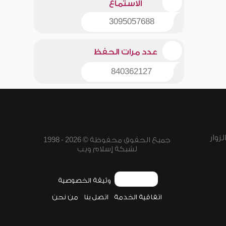
الاستماع
3095057688
عدد مرات الحفظ
840362127
زوار
جميع الحقوق محفوظة © 2026 - 1998
لشبكة إسلام ويب
وثيقة الخصوصية
اتفاقية الخدمة
اتصل بنا
من نحن