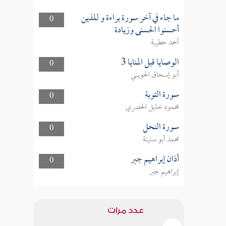
ما جاء في آخر سورة براءة و للذين
0
أحسنوا الحسنى وزيادة
أحمد حطيبة
الوصايا قبل المنايا 3
0
أبو إسحاق الحويني
سورة التوبة
0
محمود خليل الحصري
سورة النحل
0
محمد أبو سنينة
أذان إبراهيم جبر
0
إبراهيم جبر
عدد مرات