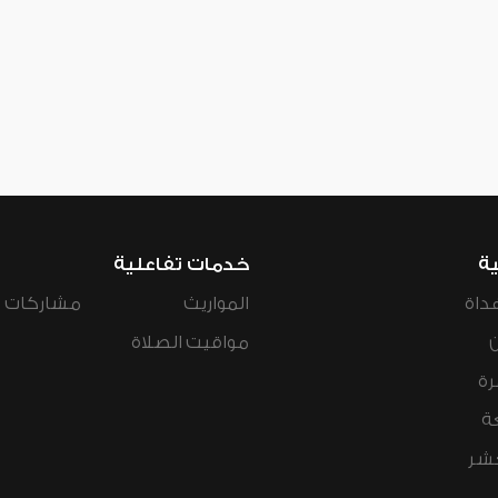
ية
خدمات تفاعلية
داة
المواريث
مشاركات ال
مواقيت الصلاة
رة
ة
عشر