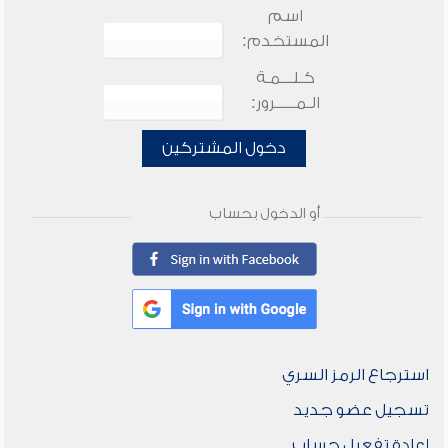
اسم
المستخدم:
كـلـــمـة
الـمـــــرور:
دخول المشتركين
أو الدخول بحساب
استرجاع الرمز السري
تسجيل عضو جديد
إعادة تفعيل حساب