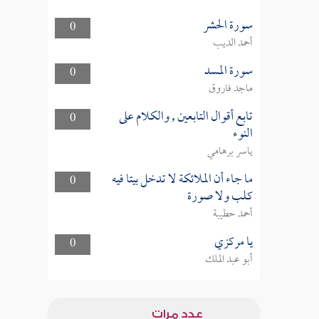
سورة الحشر
0
أحمد الديب
سورة المسد
0
ماجد فاروق
تابع أقوال التابعين , والكلام على
0
النوء
ياسر برهامي
ما جاء أن الملائكة لا تدخل بيتا فيه
0
كلب ولا صورة
أحمد حطيبة
يا مركزي
0
أبو عبد الملك
عدد مرات