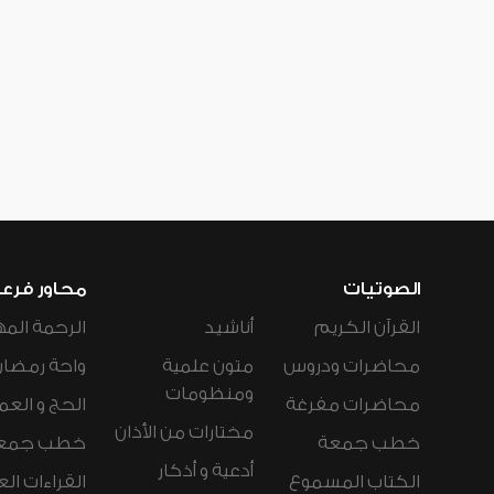
الصوتيات
محاور فرع
القرآن الكريم
أناشيد
الرحمة المه
محاضرات ودروس
متون علمية
واحة رمضان
ومنظومات
محاضرات مفرغة
الحج و العم
مختارات من الأذان
خطب جمعة
خطب جمع
أدعية و أذكار
الكتاب المسموع
القراءات ال