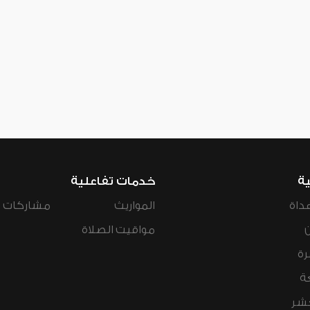
ية
خدمات تفاعلية
داة
المواريث
مشاركات ال
مواقيت الصلاة
رة
ة
عشر