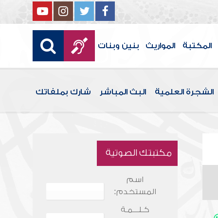
المكتبة
المواريث
بنين وبنات
الشجرة العلمية
البث المباشر
شارك بملفاتك
مكتبتك الصوتية
اسم
المستخدم:
كـلـــمـة