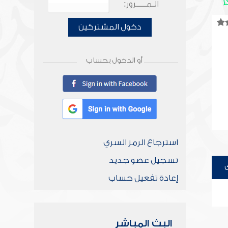
الـمـــــرور:
دخول المشتركين
أو الدخول بحساب
استرجاع الرمز السري
تسجيل عضو جديد
إعادة تفعيل حساب
البث المباشر