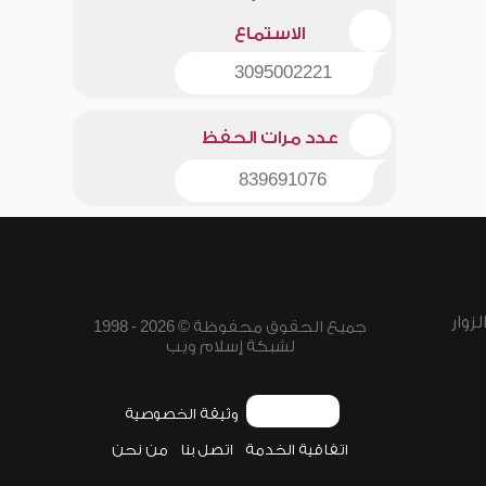
الاستماع
3095002221
عدد مرات الحفظ
839691076
زوار
جميع الحقوق محفوظة © 2026 - 1998
لشبكة إسلام ويب
وثيقة الخصوصية
اتفاقية الخدمة
اتصل بنا
من نحن