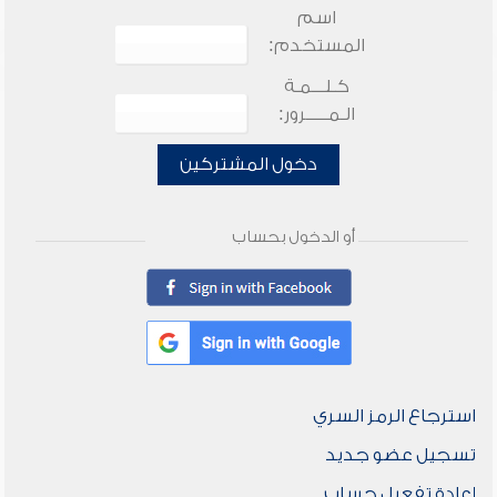
اسم
المستخدم:
كـلـــمـة
الـمـــــرور:
دخول المشتركين
أو الدخول بحساب
استرجاع الرمز السري
تسجيل عضو جديد
إعادة تفعيل حساب