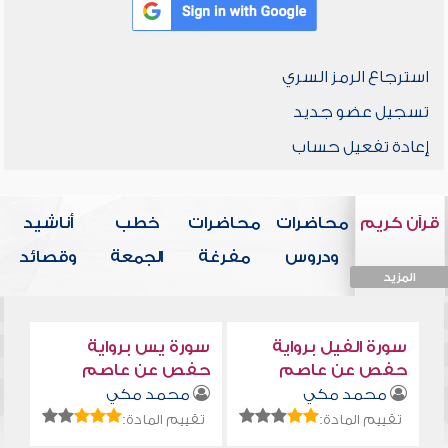
استرجاع الرمز السري
تسجيل عضو جديد
إعادة تفعيل حساب
قرآن كريم
محاضرات
محاضرات
خطب
أناشيد
ودروس
مفرغة
الجمعة
وقصائد
المزيد
المزيد
المزيد
المزيد
المزيد
سورة الفيل برواية
سورة يس برواية
حفص عن عاصم
حفص عن عاصم
محمد مكي
محمد مكي
تقييم المادة:
تقييم المادة: