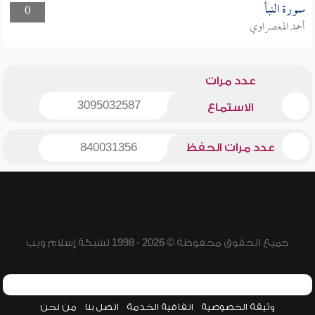
سورة النبأ
0
أحمد المعصراوي
عدد مرات
3095032587
الاستماع
عدد مرات الحفظ
840031356
جميع الحقوق محفوظة © 2026 - 1998 لشبكة إسلام ويب
وثيقة الخصوصية
اتفاقية الخدمة
اتصل بنا
من نحن