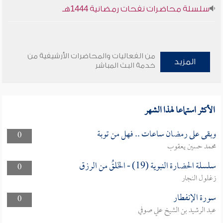
سلسلة محاضرات نفحات رمضانية 1444هـ
من الفعاليات والمحاضرات الأرشيفية من
المزيد
خدمة البث المباشر
الأكثر استماعا لهذا الشهر
وبقى على رمضان ساعات .. فهل من توبة
0
محمد حسين يعقوب
سلسلة الحضارة النبوية (19) - الخَلقُ من الرزق
0
زغلول النجار
سورة الإنفطار
0
عبد الرشيد بن الشيخ علي صوفي