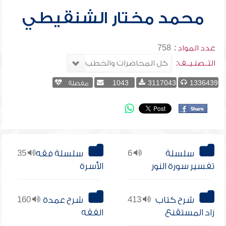
محمد مختار الشنقيطي
عدد المواد :
758
التــصنـيــف:
1336439
3117043
1043
مفضلة
سلسلة
6
سلسلة فقه
35
تفسير سورة النور
الأسرة
شرح كتاب
413
شرح عمدة
160
زاد المستقنع
الفقه