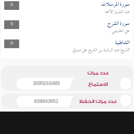
سورة المرسلات
0
عبد العزيز الأحمد
سورة الشرح
0
علي الحذيفي
الشاطبية
0
الشيخ:عبد الرشيد بن الشيخ علي صوفي
عدد مرات
3095016485
الاستماع
عدد مرات الحفظ
839843951