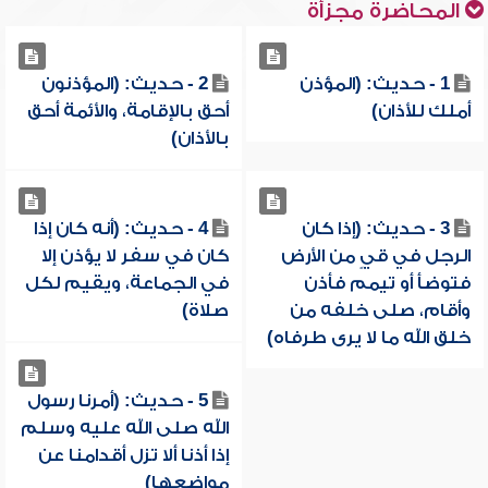
المحاضرة مجزأة
1 - حديث: (المؤذن
2 - حديث: (المؤذنون
أملك للأذان)
أحق بالإقامة، والأئمة أحق
بالأذان)
3 - حديث: (إذا كان
4 - حديث: (أنه كان إذا
الرجل في قيٍ من الأرض
كان في سفر لا يؤذن إلا
فتوضأ أو تيمم فأذن
في الجماعة، ويقيم لكل
وأقام، صلى خلفه من
صلاة)
خلق الله ما لا يرى طرفاه)
5 - حديث: (أمرنا رسول
الله صلى الله عليه وسلم
إذا أذنا ألا تزل أقدامنا عن
مواضعها)