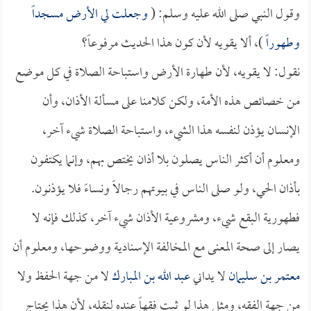
وقول النبي صلى الله عليه وسلم: (
وجعلت لي الأرض مسجداً
وطهوراً
)، ألا يقويه لأن كون هذا الحديث مرفوعاً؟
نقول: لا يقويه، لأن طهارة الأرض واستباحة الصلاة في كل موضع
من خصائص هذه الأمة، ولكن كلامنا على مسألة الأذان، وأن
الإنسان يؤذن لنفسه هذا الشيء، واستباحة الصلاة شيء آخر،
ومعلوم أن أكثر الناس يصلون بلا أذان يختص بهم، وإنما يكتفون
بأذان الحي، ولو صلى الناس في بيوتهم رجالاً ونساءً فلا يؤذنون.
فطهورية البقع شيء، ومشروعية الأذان شيء آخر، كذلك فإنه لا
يصار إلى صحة المعنى مع المخالفة الإسنادية ووضوحها، ومعلوم أن
معتمر بن سليمان
لا يداني
عبد الله بن المبارك
لا من جهة الحفظ ولا
من جهة الفقه، ومثل هذا لو ثبت فقهاً عنده لنقله، لأن هذا يحتاج