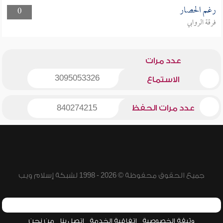
رغم الحصار
0
فرقة الروابي
عدد مرات
3095053326
الاستماع
عدد مرات الحفظ
840274215
جميع الحقوق محفوظة © 2026 - 1998 لشبكة إسلام ويب
وثيقة الخصوصية
اتفاقية الخدمة
اتصل بنا
من نحن