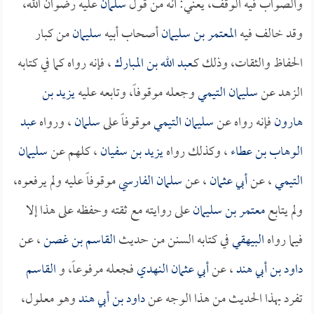
والصواب فيه الوقف، يعني: أنه من قول
سلمان
عليه رضوان الله،
وقد خالف فيه
المعتمر بن سليمان
أصحاب أبيه
سليمان
من كبار
الحفاظ والثقات، وذلك كـ
عبد الله بن المبارك
، فإنه رواه كما في كتابه
الزهد عن
سليمان التيمي
وجعله موقوفاً، وتابعه عليه
يزيد بن
هارون
فإنه رواه عن
سليمان التيمي
موقوفاً على
سلمان
، ورواه
عبد
الوهاب بن عطاء
، وكذلك رواه
يزيد بن سفيان
، كلهم عن
سليمان
التيمي
، عن
أبي عثمان
، عن
سلمان الفارسي
موقوفاً عليه ولم يرفعوه،
ولم يتابع
معتمر بن سليمان
على روايته مع ثقته وحفظه على هذا إلا
فيما رواه
البيهقي
في كتابه السنن من حديث
القاسم بن غصن
، عن
داود بن أبي هند
، عن
أبي عثمان النهدي
فجعله مرفوعاً، و
القاسم
تفرد بهذا الحديث من هذا الوجه عن
داود بن أبي هند
وهو معلول،