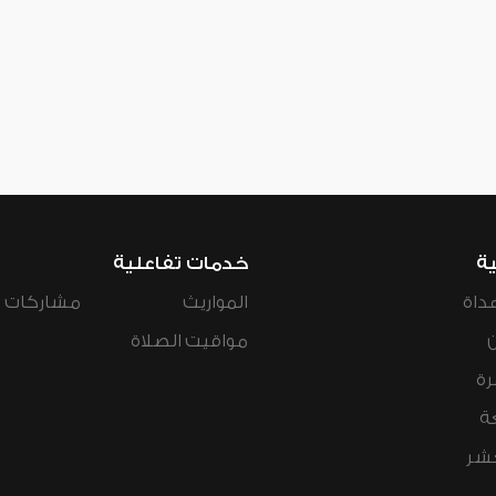
ية
خدمات تفاعلية
داة
المواريث
مشاركات ال
مواقيت الصلاة
رة
ة
عشر