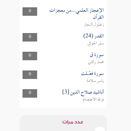
الإعجاز العلمي...من معجزات
0
القرآن
زغلول النجار
القدر (24)
0
سفر الحوالي
سورة ق
0
محمد ركابي
سورة فصّلت
0
ياسر سلامة
أناشيد صلاح الدين [3]
0
فرقة الاعتصام
عدد مرات