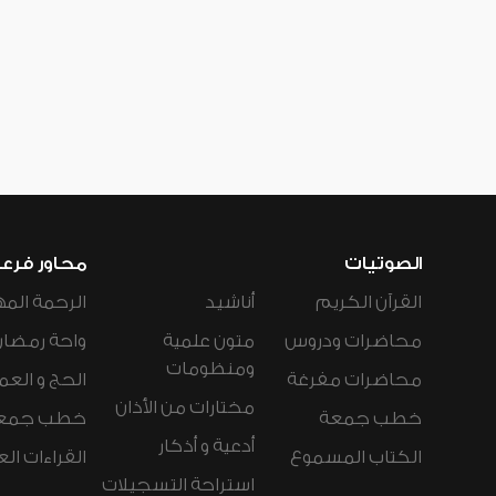
الصوتيات
محاور فرع
القرآن الكريم
أناشيد
الرحمة المه
محاضرات ودروس
متون علمية
واحة رمضان
ومنظومات
محاضرات مفرغة
الحج و العم
مختارات من الأذان
خطب جمعة
خطب جمع
أدعية و أذكار
الكتاب المسموع
القراءات ال
استراحة التسجيلات