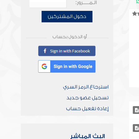
الـمـــــرور:
دخول المشتركين
أو الدخول بحساب
استرجاع الرمز السري
تسجيل عضو جديد
إعادة تفعيل حساب
البث المباشر