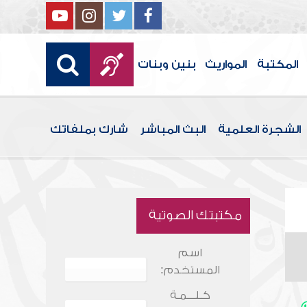
المكتبة
المواريث
بنين وبنات
الشجرة العلمية
البث المباشر
شارك بملفاتك
مكتبتك الصوتية
اسم
المستخدم:
كـلـــمـة