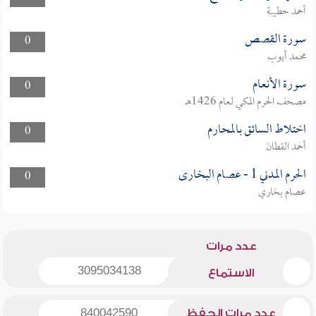
أحمد حطيبة
سورة القصص
0
محمد أيوب
سورة الأنعام
0
مصحف الحرم المكي لعام 1426هـ
اختلاط السائق بالمحارم
0
أحمد القطان
الحرم المدني 1 - عصام البخارى
0
عصام بخاري
عدد مرات
3095034138
الاستماع
عدد مرات الحفظ
840042590