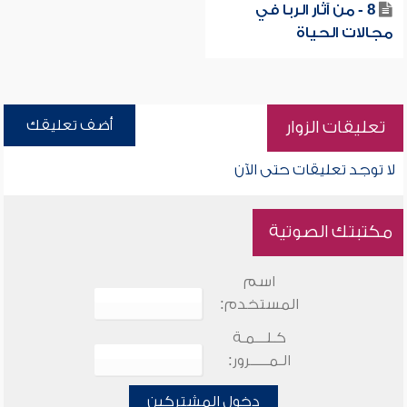
8 - من آثار الربا في
مجالات الحياة
أضف تعليقك
تعليقات الزوار
لا توجد تعليقات حتى الآن
مكتبتك الصوتية
اسم
المستخدم:
كـلـــمـة
الـمـــــرور:
دخول المشتركين