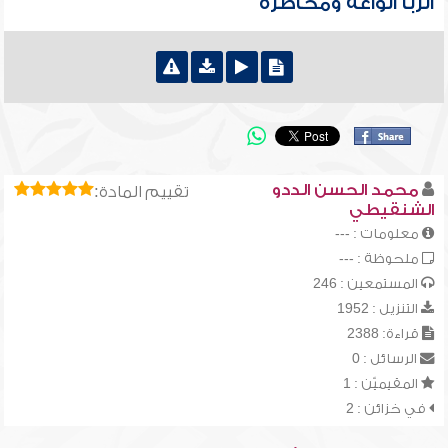
الربا أنواعه ومخاطره
محمد الحسن الددو
تقييم المادة:
الشنقيطي
معلومات : ---
ملحوظة : ---
المستمعين : 246
التنزيل : 1952
قراءة: 2388
الرسائل : 0
المقيميّن : 1
في خزائن : 2