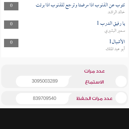
تتوب عن الذنوب اذا مرضتا وترجع للذنوب اذا برئت
0
خالد الراشد
يا رفيق الدرب 1
0
سمير البشيري
الأشبال1
0
أبو عبد الملك
عدد مرات
3095003289
الاستماع
عدد مرات الحفظ
839709540