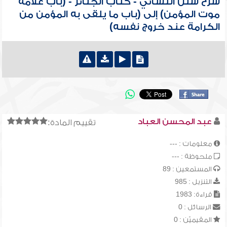
شرح سنن النسائي - كتاب الجنائز - (باب علامة
موت المؤمن) إلى (باب ما يلقى به المؤمن من
الكرامة عند خروج نفسه)
عبد المحسن العباد
تقييم المادة:
معلومات : ---
ملحوظة : ---
المستمعين : 89
التنزيل : 985
قراءة: 1983
الرسائل : 0
المقيميّن : 0