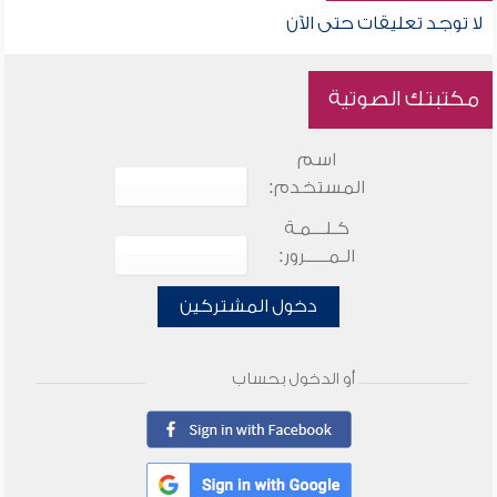
لا توجد تعليقات حتى الآن
مكتبتك الصوتية
اسم
المستخدم:
كـلـــمـة
الـمـــــرور:
دخول المشتركين
أو الدخول بحساب