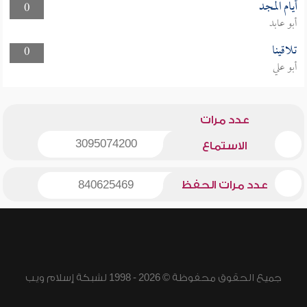
أيام المجد
0
أبو عابد
تلاقينا
0
أبو علي
عدد مرات
3095074200
الاستماع
عدد مرات الحفظ
840625469
جميع الحقوق محفوظة © 2026 - 1998 لشبكة إسلام ويب