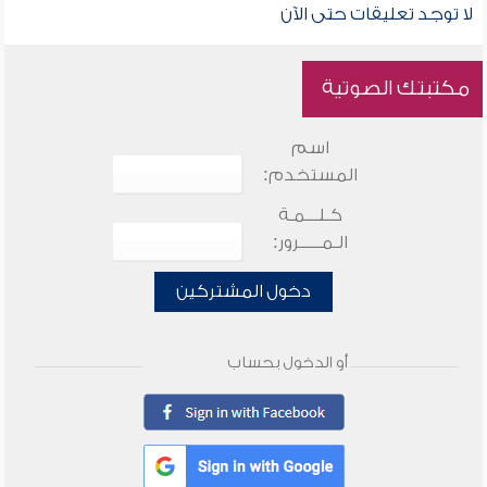
لا توجد تعليقات حتى الآن
مكتبتك الصوتية
اسم
المستخدم:
كـلـــمـة
الـمـــــرور:
دخول المشتركين
أو الدخول بحساب