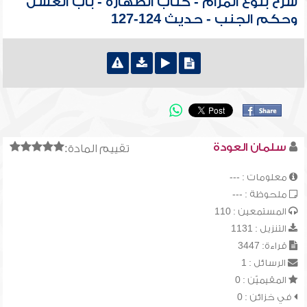
شرح بلوغ المرام - كتاب الطهارة - باب الغسل
وحكم الجنب - حديث 124-127
سلمان العودة
تقييم المادة:
معلومات : ---
ملحوظة : ---
المستمعين : 110
التنزيل : 1131
قراءة: 3447
الرسائل : 1
المقيميّن : 0
في خزائن : 0