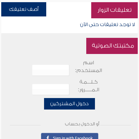
أضف تعليقك
تعليقات الزوار
لا توجد تعليقات حتى الآن
مكتبتك الصوتية
اسم
المستخدم:
كـلـــمـة
الـمـــــرور:
دخول المشتركين
أو الدخول بحساب