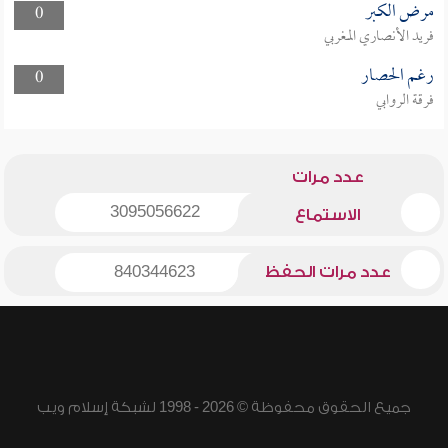
مرض الكبر
0
فريد الأنصاري المغربي
رغم الحصار
0
فرقة الروابي
عدد مرات
3095056622
الاستماع
عدد مرات الحفظ
840344623
جميع الحقوق محفوظة © 2026 - 1998 لشبكة إسلام ويب