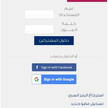
اسم
المستخدم:
كـلـــمـة
الـمـــــرور:
دخول المشتركين
أو الدخول بحساب
استرجاع الرمز السري
تسجيل عضو جديد