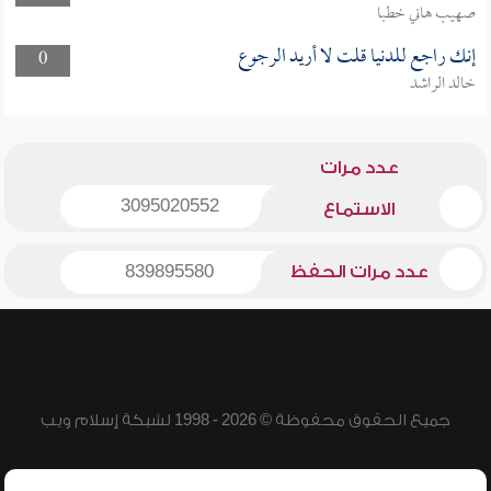
صهيب هاني خطبا
إنك راجع للدنيا قلت لا أريد الرجوع
0
خالد الراشد
عدد مرات
3095020552
الاستماع
عدد مرات الحفظ
839895580
جميع الحقوق محفوظة © 2026 - 1998 لشبكة إسلام ويب