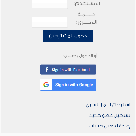
المستخدم:
كـلـــمـة
الـمـــــرور:
دخول المشتركين
أو الدخول بحساب
استرجاع الرمز السري
تسجيل عضو جديد
إعادة تفعيل حساب