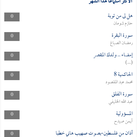
الأكثر استماعا لهذا الشهر
هل لى من توبة
0
حازم شومان
سورة البقرة
0
رمضان الصباغ
إمضاء .. ولدك المقصر
0
(...)
الحاكمية 8
0
محمد عبد المقصود
سورة الفلق
0
عبد الله الخليفي
المسؤولية
0
أيمن صيدح
أذان من فلسطين-بصوت صهيب هاني خطبا
0