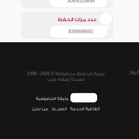
3095020694
عدد مرات الحفظ
839898692
زوار
جميع الحقوق محفوظة © 2026 - 1998
لشبكة إسلام ويب
وثيقة الخصوصية
اتفاقية الخدمة
اتصل بنا
من نحن