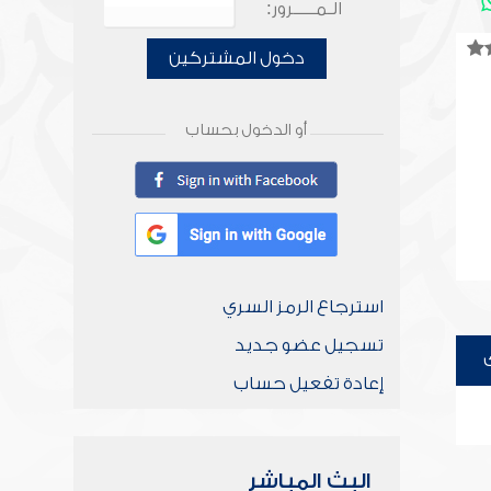
الـمـــــرور:
دخول المشتركين
أو الدخول بحساب
استرجاع الرمز السري
تسجيل عضو جديد
إعادة تفعيل حساب
البث المباشر