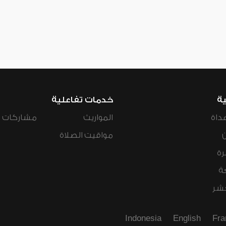
ية
خدمات تفاعلية
داة
المواريث
مشاركات ال
مواقيت الصلاة
رة
ة
عشر
Indonesia
English
Fra