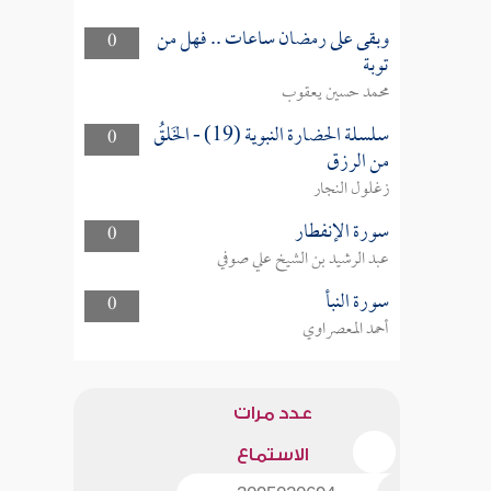
وبقى على رمضان ساعات .. فهل من
0
توبة
محمد حسين يعقوب
سلسلة الحضارة النبوية (19) - الخَلقُ
0
من الرزق
زغلول النجار
سورة الإنفطار
0
عبد الرشيد بن الشيخ علي صوفي
سورة النبأ
0
أحمد المعصراوي
عدد مرات
الاستماع