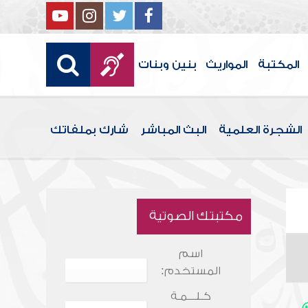
المكتبة
المواريث
بنين وبنات
الشجرة العلمية
البث المباشر
شارك بملفاتك
مكتبتك الصوتية
اسم
المستخدم:
كـلـــمـة