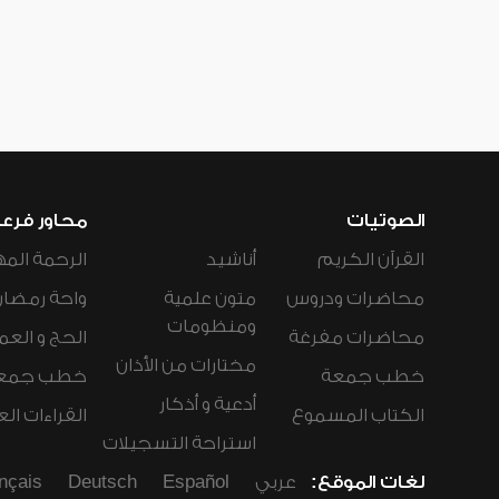
الصوتيات
محاور فرع
القرآن الكريم
أناشيد
الرحمة المه
محاضرات ودروس
متون علمية
واحة رمضان
ومنظومات
محاضرات مفرغة
الحج و العم
مختارات من الأذان
خطب جمعة
خطب جمع
أدعية و أذكار
الكتاب المسموع
القراءات ال
استراحة التسجيلات
لغات الموقع:
عربي
Español
Deutsch
nçais