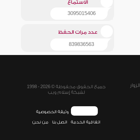
الاستماع
3095015406
عدد مرات الحفظ
839836563
زوار
جميع الحقوق محفوظة © 2026 - 1998
لشبكة إسلام ويب
وثيقة الخصوصية
اتفاقية الخدمة
اتصل بنا
من نحن