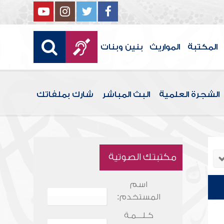
المكتبة
المواريث
بنين وبنات
الشجرة العلمية
البث المباشر
شارك بملفاتك
مكتبتك الصوتية
اسم
المستخدم:
كـلـــمـة