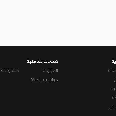
ية
خدمات تفاعلية
داة
المواريث
مشاركات ال
مواقيت الصلاة
رة
ة
عشر