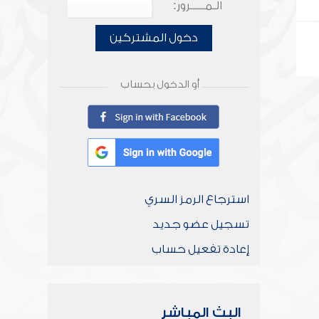
الـمـــــرور:
دخول المشتركين
أو الدخول بحساب
استرجاع الرمز السري
تسجيل عضو جديد
إعادة تفعيل حساب
البث المباشر