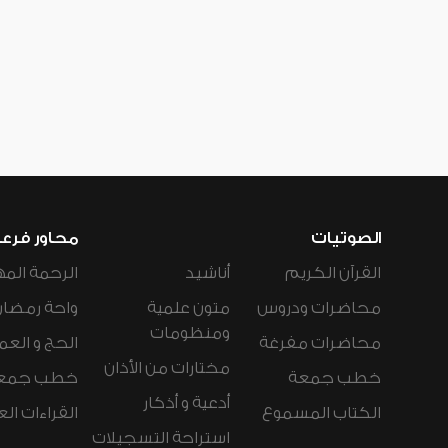
الصوتيات
محاور فرع
القرآن الكريم
أناشيد
الرحمة المه
محاضرات ودروس
متون علمية
واحة رمضان
ومنظومات
محاضرات مفرغة
الحج و العم
مختارات من الأذان
خطب جمعة
خطب جمع
أدعية و أذكار
الكتاب المسموع
القراءات ال
استراحة التسجيلات