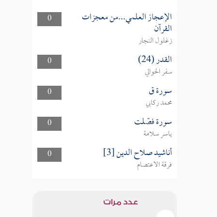
الإعجاز العلمي...من معجزات
0
القرآن
زغلول النجار
القدر (24)
0
سفر الحوالي
سورة ق
0
محمد ركابي
سورة فصّلت
0
ياسر سلامة
أناشيد صلاح الدين [3]
0
فرقة الاعتصام
عدد مرات