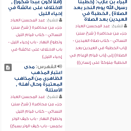
البراء بن عازب: (خطبنا
(أفلا أكون عبداً شكوراً) ,
رسول الله يوم النحر بعد
الاختلاف على عائشة في
الصلاة) , الخطبة في
إحياء الليل
العيدين بعد الصلاة
للشيخ:
عبد المحسن العباد
للشيخ:
عبد المحسن العباد
جزء من محاضرة ( شرح سنن
جزء من محاضرة ( شرح سنن
النسائي - كتاب قيام الليل
النسائي - كتاب صلاة العيدين -
وتطوع النهار - باب إحياء الليل -
(باب الخطبة في العيدين بعد
باب الاختلاف على عائشة في
الصلاة) إلى (باب قيام الإمام في
إحياء الليل)
الخطبة متوكئاً على إنسان))
الفهرس:
مدى
اعتبار المذهب
الظاهري من المذاهب
المعتبرة وحال أهله ,
الأسئلة
للشيخ:
عبد المحسن العباد
جزء من محاضرة ( شرح سنن
النسائي - كتاب قيام الليل
وتطوع النهار - باب كيف الوتر
بخمس - باب كيف الوتر بسبع)