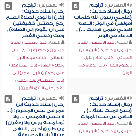
الفهرس:
تراجم
الفهرس:
تراجم
رجال إسناد حديث:
رجال إسناد حديث:
(علمني رسول الله كلمات
(كان إذا نودي لصلاة الصبح
أقولهن في الوتر: اللهم
ركع ركعتين خفيفتين
اهدني فيمن هديت ...) ,
قبل أن يقوم إلى الصلاة) ,
الدعاء في الوتر
وقت ركعتي الفجر
للشيخ:
عبد المحسن العباد
للشيخ:
عبد المحسن العباد
جزء من محاضرة ( شرح سنن
جزء من محاضرة ( شرح سنن
النسائي - كتاب قيام الليل
النسائي - كتاب قيام الليل
وتطوع النهار - باب الدعاء في
وتطوع النهار - (باب المحافظة
الوتر)
على ركعتين قبل الفجر) إلى
(باب الاضطجاع بعد ركعتي
الفجر على الشق الأيمن))
الفهرس:
تراجم
الفهرس:
تراجم
رجال إسناد حديث:
رجال إسناد حديث ابن
(يتبع الميت ثلاثة...) ,
عمر في لبس المحرم: (...
النهي عن سب الأموات
لا يلبس القميص ... ولا
ثوباً مسه ورس ولا زعفران)
للشيخ:
عبد المحسن العباد
من طريق أخرى , النهي
جزء من محاضرة ( شرح سنن
عن الثياب المصبوغة