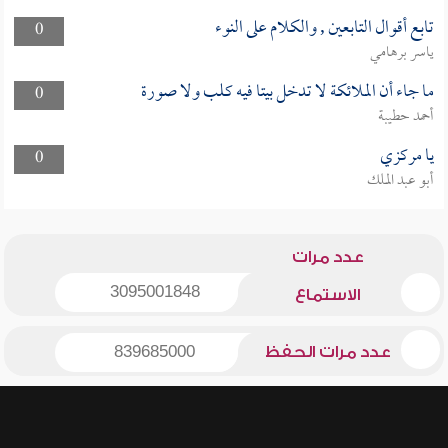
تابع أقوال التابعين , والكلام على النوء
0
ياسر برهامي
ما جاء أن الملائكة لا تدخل بيتا فيه كلب ولا صورة
0
أحمد حطيبة
يا مركزي
0
أبو عبد الملك
عدد مرات
3095001848
الاستماع
عدد مرات الحفظ
839685000