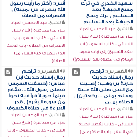
سعيد الخدري في ترك
أنس: (أكثر ما رأيت رسول
مسح الجبهة بعد
الله ينصرف عن يمينه) ,
التسليم , ترك مسح
الانصراف من الصلاة
الجبهة بعد التسليم
للشيخ:
عبد المحسن العباد
للشيخ:
عبد المحسن العباد
جزء من محاضرة ( شرح سنن
جزء من محاضرة ( شرح سنن
النسائي - كتاب السهو - باب
النسائي - كتاب السهو - (باب
الانصراف من الصلاة - باب الوقت
عقد التسبيح) إلى (باب قعود
الذي ينصرف فيه النساء من
الإمام في مصلاه بعد التسليم))
الصلاة)
الفهرس:
تراجم
الفهرس:
تراجم
رجال إسناد حديث
رجال إسناد حديث ابن
حارثة بن وهب: (صليت
عباس: (خسفت الشمس
مع النبي صلى الله عليه
فصلى رسول الله... فقام
وسلم بمنى ... ركعتين) ,
قياماً طويلاً قرأ فيه نحواً
الصلاة بمنى
من سورة البقرة) , قدر
القراءة في صلاة الكسوف
للشيخ:
عبد المحسن العباد
للشيخ:
عبد المحسن العباد
جزء من محاضرة ( شرح سنن
جزء من محاضرة ( شرح سنن
النسائي - كتاب تقصير الصلاة
النسائي - كتاب الكسوف - (باب
في السفر - باب الصلاة بمنى)