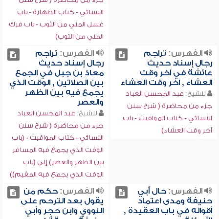
النسائي - كتاب الطهارة - باب
غسل المني من الثوب - باب فرك
المني من الثوب)
الفهرس:
تراجم
الفهرس:
تراجم
رجال إسناد حديث
رجال إسناد حديث
عائشة في آخر وقت
معاذ بن جبل في الجمع
العشاء , آخر وقت العشاء
بين الصلاتين , الوقت الذي
يجمع فيه بين الظهر
للشيخ:
عبد المحسن العباد
والعصر
جزء من محاضرة ( شرح سنن
للشيخ:
عبد المحسن العباد
النسائي - كتاب المواقيت - باب
جزء من محاضرة ( شرح سنن
آخر وقت العشاء)
النسائي - كتاب المواقيت - (باب
الوقت الذي يجمع فيه المسافر
بين الظهر والعصر) إلى (باب
الوقت الذي يجمع فيه المقيم))
الفهرس:
حال أبي
الفهرس:
حكم من
حنيفة ومدى اعتماد
يقول بعد الترحم على
أقواله في باب العقيدة ,
النووي وابن حجر وأبي