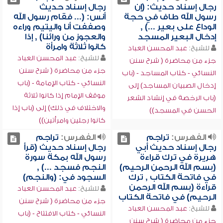
رجال إسناد حديث: (إن
رجال إسناد حديث
رسول الله طاف في حجة
أنس: (... فقام رسول الله
الوداع على بعير ...) ,
وصففت أنا واليتيم وراءه
إدخال البعير المسجد
والعجوز من ورائنا) , إذا
كانوا ثلاثة وامرأة
للشيخ:
عبد المحسن العباد
للشيخ:
عبد المحسن العباد
جزء من محاضرة ( شرح سنن
جزء من محاضرة ( شرح سنن
النسائي - كتاب المساجد - (باب
النسائي - كتاب الإمامة - (باب
إدخال الصبيان المساجد) إلى
موقف الإمام إذا كانوا ثلاثة
(باب الرخصة في إنشاد الشعر
والاختلاف في ذلك) إلى (باب إذا
الحسن في المسجد))
كانوا رجلين وامرأتين))
الفهرس:
تراجم
الفهرس:
تراجم
رجال إسناد حديث أبي
رجال إسناد حديث (قرأ
هريرة في ترك قراءة
رسول الله بمكة سورة
(بسم الله الرحمن الرحيم)
النجم فسجد ...) ,
في فاتحة الكتاب , ترك
السجود في: (والنجم)
قراءة (بسم الله الرحمن
للشيخ:
عبد المحسن العباد
الرحيم) في فاتحة الكتاب
جزء من محاضرة ( شرح سنن
للشيخ:
عبد المحسن العباد
النسائي - كتاب الافتتاح - (باب
جزء من محاضرة ( شرح سنن