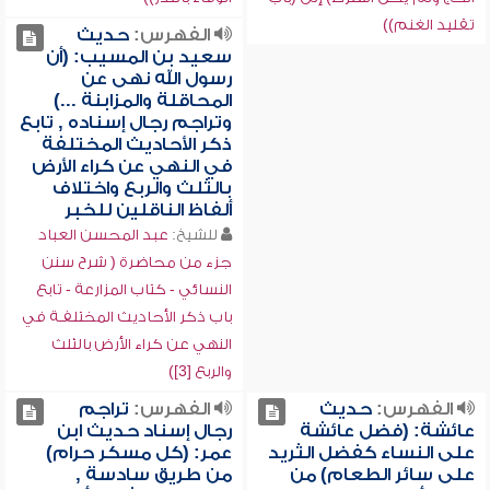
تقليد الغنم))
الفهرس:
حديث
سعيد بن المسيب: (أن
رسول الله نهى عن
المحاقلة والمزابنة ...)
وتراجم رجال إسناده , تابع
ذكر الأحاديث المختلفة
في النهي عن كراء الأرض
بالثلث والربع واختلاف
ألفاظ الناقلين للخبر
للشيخ:
عبد المحسن العباد
جزء من محاضرة ( شرح سنن
النسائي - كتاب المزارعة - تابع
باب ذكر الأحاديث المختلفـة في
النهي عن كراء الأرض بالثلث
والربع [3])
الفهرس:
حديث
الفهرس:
تراجم
عائشة: (فضل عائشة
رجال إسناد حديث ابن
على النساء كفضل الثريد
عمر: (كل مسكر حرام)
على سائر الطعام) من
من طريق سادسة ,