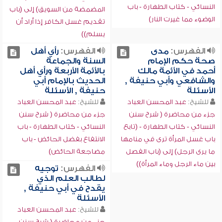
النسائي - كتاب الطهارة - باب
المضمضة من السويق) إلى (باب
الوضوء مما غيرت النار)
تقديم غسل الكافر إذا أراد أن
يسلم))
الفهرس:
مدى
الفهرس:
رأي أهل
صحة حكم الإمام
السنة والجماعة
أحمد في الأئمة مالك
بالأئمة الأربعة ورأي أهل
والشافعي وأبي حنيفة ,
الحديث بالإمام أبي
الأسئلة
حنيفة , الأسئلة
للشيخ:
عبد المحسن العباد
للشيخ:
عبد المحسن العباد
جزء من محاضرة ( شرح سنن
جزء من محاضرة ( شرح سنن
النسائي - كتاب الطهارة - (تابع
النسائي - كتاب الطهارة - باب
باب غسل المرأة ترى في منامها
الانتفاع بفضل الحائض - باب
ما يرى الرجل) إلى (باب الفصل
مضاجعة الحائض)
بين ماء الرجل وماء المرأة))
الفهرس:
توجيه
لطالب العلم الذي
يقدح في أبي حنيفة ,
الأسئلة
للشيخ:
عبد المحسن العباد
جزء من محاضرة ( شرح سنن