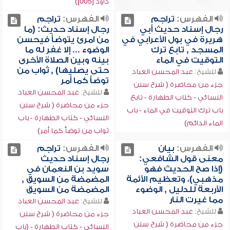
داود [005])
الفهرس:
تراجم
الفهرس:
تراجم
رجال إسناد حديث أبي
رجال إسناد حديث: (ما
هريرة في بول الأعرابي في
من امرئ يتوضأ فيحسن
المسجد , تابع ترك
الوضوء ... إلا غفر له ما
التوقيت في الماء
بينه وبين الصلاة الأخرى
حتى يصليها) , ثواب من
للشيخ:
عبد المحسن العباد
توضأ كما أمر
جزء من محاضرة ( شرح سنن
للشيخ:
عبد المحسن العباد
النسائي - كتاب الطهارة - تابع
جزء من محاضرة ( شرح سنن
باب ترك التوقيت في الماء - باب
النسائي - كتاب الطهارة - باب
الماء الدائم)
ثواب من توضأ كما أمر)
الفهرس:
بيان
الفهرس:
تراجم
معنى قول الشافعي:
رجال إسناد حديث
(إذا صح الحديث فهو
سويد بن النعمان في
مذهبي)، وتعظيم الأئمة
المضمضة من السويق ,
الأربعة للدليل , الوضوء
المضمضة من السويق
مما غيرت النار
للشيخ:
عبد المحسن العباد
للشيخ:
عبد المحسن العباد
جزء من محاضرة ( شرح سنن
جزء من محاضرة ( شرح سنن
النسائي - كتاب الطهارة - (باب