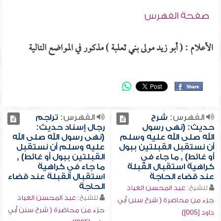
صفحة الفهرس
الأعلام : ( أبو زيد مولى بني ثعلبة ) مذكور في المواضع التالية
الفهرس:
شرح
الفهرس:
تراجم
حديث: (نهى رسول
رجال إسناد حديث:
الله صلى الله عليه وسلم
(نهى رسول الله صلى الله
أن نستقبل القبلتين ببول
عليه وسلم أن نستقبل
أو غائط) , ما جاء في
القبلتين ببول أو غائط) ,
كراهية استقبال القبلة
ما جاء في كراهية
عند قضاء الحاجة
استقبال القبلة عند قضاء
الحاجة
للشيخ:
عبد المحسن العباد
للشيخ:
عبد المحسن العباد
جزء من محاضرة ( شرح سنن أبي
جزء من محاضرة ( شرح سنن أبي
داود [005])