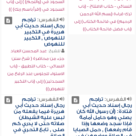
السجود في (والنجم) ) إلى (باب
النسائي - كتاب الافتتاح - (باب
السجود في (اقرأ باسم ربك) ))
ترك قراءة (بسم الله الرحمن
الفهرس:
تراجم
الرحيم) في فاتحة الكتاب) إلى
رجال إسناد حديث أبي
(باب فضل فاتحة الكتاب))
هريرة في التكبير
للنهوض , التكبير
للنهوض
للشيخ:
عبد المحسن العباد
جزء من محاضرة ( شرح سنن
النسائي - كتاب التطبيق - (باب
الاستواء للجلوس عند الرفع من
السجدتين) إلى (باب التكبير
للنهوض))
الفهرس:
تراجم
الفهرس:
تراجم
رجال إسناد حديث أبي
رجال إسناد حديث أبي
قتادة: (أن رسول الله كان
هريرة فيما يفعله من
يصلي وهو حامل أمامة
لبس عليه الشيطان
فإذا سجد وضعها وإذا
صلاته حتى لا يدري كم
قام رفعها) , حمل الصبايا
صلى , تابع التحري في
في الصلاة ووضعهن في
الصلاة