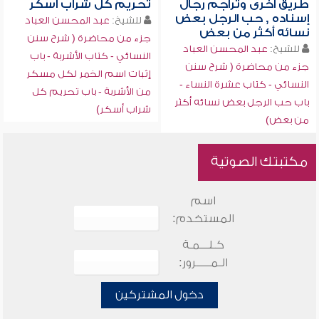
طريق أخرى وتراجم رجال
تحريم كل شراب أسكر
إسناده , حب الرجل بعض
للشيخ:
عبد المحسن العباد
نسائه أكثر من بعض
جزء من محاضرة ( شرح سنن
للشيخ:
عبد المحسن العباد
النسائي - كتاب الأشربة - باب
جزء من محاضرة ( شرح سنن
إثبات اسم الخمر لكل مسكر
النسائي - كتاب عشرة النساء -
من الأشربة - باب تحريم كل
باب حب الرجل بعض نسائه أكثر
شراب أسكر)
من بعض)
مكتبتك الصوتية
اسم
المستخدم:
كـلـــمـة
الـمـــــرور:
دخول المشتركين