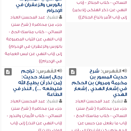
النسائي - كتاب الجنائز - (باب
بالورس والزعفران في
النهي عن ذكر الهلكى إلا بخير)
الإحرام
إلى (باب الأمر باتباع الجنائز))
للشيخ:
عبد المحسن العباد
جزء من محاضرة ( شرح سنن
النسائي - كتاب مناسك الحج -
(باب النهي عن الثياب المصبوغة
بالورس والزعفران في الإحرام)
إلى (باب النهي عن لبس العمامة
في الإحرام))
الفهرس:
شرح
الفهرس:
تراجم
حديث المسور بن
رجال إسناد حديث:
مخرمة ومروان بن الحكم
(من نذر أن يطيع الله
في إشعار الهدي , إشعار
فليطعه ...) , النذر في
الهدي
الطاعة
للشيخ:
عبد المحسن العباد
للشيخ:
عبد المحسن العباد
جزء من محاضرة ( شرح سنن
جزء من محاضرة ( شرح سنن
النسائي - كتاب مناسك الحج -
النسائي - كتاب الأيمان والنذور -
(باب ما يفعل من حبس عن
(باب النهي عن النذر) إلى (باب
الحج ولم يكن اشترط) إلى (باب
الوفاء بالنذر))