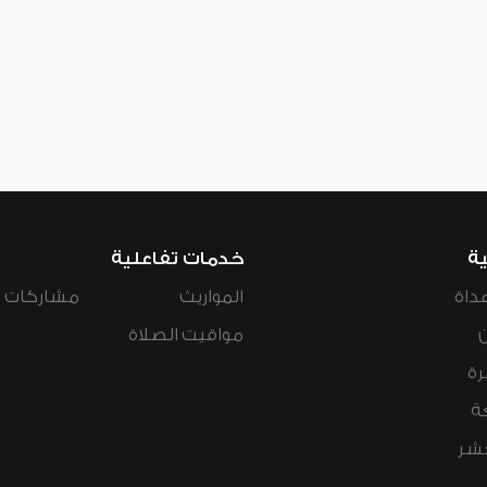
ية
خدمات تفاعلية
داة
المواريث
مشاركات ال
مواقيت الصلاة
رة
ة
عشر