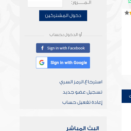
الـمـــــرور:
دخول المشتركين
أو الدخول بحساب
استرجاع الرمز السري
تسجيل عضو جديد
إعادة تفعيل حساب
البث المباشر