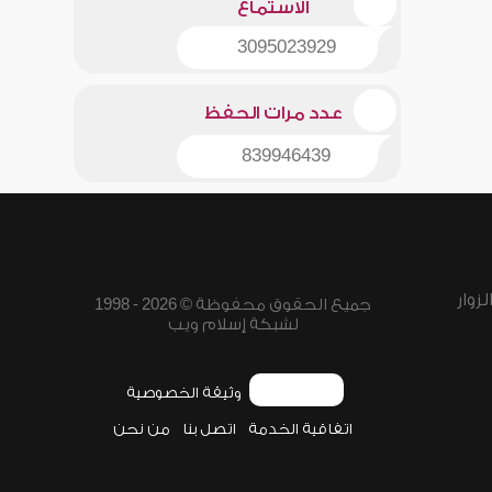
الاستماع
3095023929
عدد مرات الحفظ
839946439
زوار
جميع الحقوق محفوظة © 2026 - 1998
لشبكة إسلام ويب
وثيقة الخصوصية
اتفاقية الخدمة
اتصل بنا
من نحن