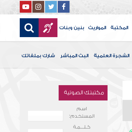
المكتبة
المواريث
بنين وبنات
الشجرة العلمية
البث المباشر
شارك بملفاتك
مكتبتك الصوتية
اسم
المستخدم:
كـلـــمـة