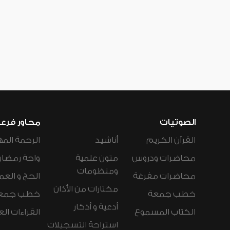
الصوتيات
محاور فرع
القرآن الكريم
أناشيد
الرحمة المه
محاضرات ودروس
متون علمية
واحة رمضان
ومنظومات
محاضرات مفرغة
الحج و العم
مختارات من الأذان
خطب جمعة
خطب جمع
أدعية و أذكار
الكتاب المسموع
القراءات ال
استراحة التسجيلات