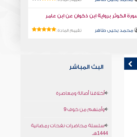
رة الكوثر برواية ابن ذكوان عن ابن عامر
محمد يحيى طاهر
تقييم المادة:
البث المباشر
كتاب تلبيس إبليس 21
ق
أخلاقنا أصالة ومعاصرة
ف
أبو الفرج ابن الجوزي
م
وأمنهم من خوف 9
سلسلة محاضرات نفحات رمضانية
1444هـ