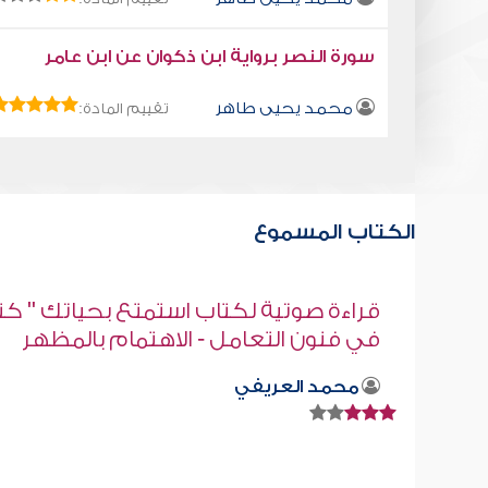
سورة النصر برواية ابن ذكوان عن ابن عامر
محمد يحيى طاهر
تقييم المادة:
الكتاب المسموع
" كتاب
قراءة صوتية لكتاب استمتع بحياتك " كت
ر
في فنون التعامل" - كيف تتعامل مع
الملاقيف ؟
محمد العريفي