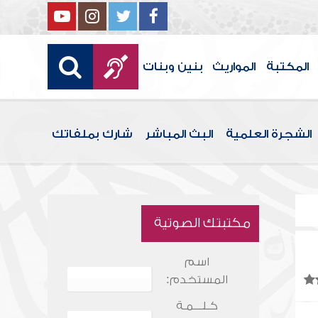
المكتبة
المواريث
بنين وبنات
الشجرة العلمية
البث المباشر
شارك بملفاتك
مكتبتك الصوتية
اسم
المستخدم:
كـلـــمـة