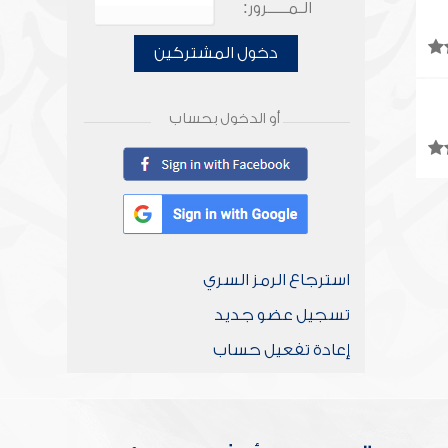
الـمـــــرور:
دخول المشتركين
أو الدخول بحساب
استرجاع الرمز السري
تسجيل عضو جديد
إعادة تفعيل حساب