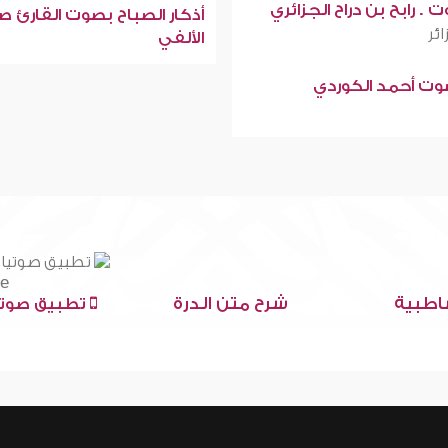
 . رابح بن دراح الجزائري
أذكار الصباح بصوت القارئ ص
ائر
الألفي
صوت أحمد الكوردي
اطبية
شرح متن الدرة
تطبيق صوتي