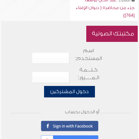
جزء من محاضرة ( ديوان الإفتاء
[764])
مكتبتك الصوتية
اسم
المستخدم:
كـلـــمـة
الـمـــــرور:
دخول المشتركين
أو الدخول بحساب