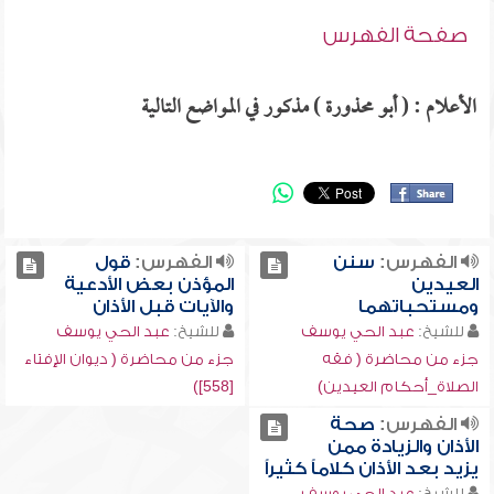
صفحة الفهرس
الأعلام : ( أبو محذورة ) مذكور في المواضع التالية
الفهرس:
سنن
الفهرس:
قول
العيدين
المؤذن بعض الأدعية
ومستحباتهما
والآيات قبل الأذان
للشيخ:
عبد الحي يوسف
للشيخ:
عبد الحي يوسف
جزء من محاضرة ( فقه
جزء من محاضرة ( ديوان الإفتاء
الصلاة_أحكام العيدين)
[558])
الفهرس:
صحة
الأذان والزيادة ممن
يزيد بعد الأذان كلاماً كثيراً
للشيخ:
عبد الحي يوسف